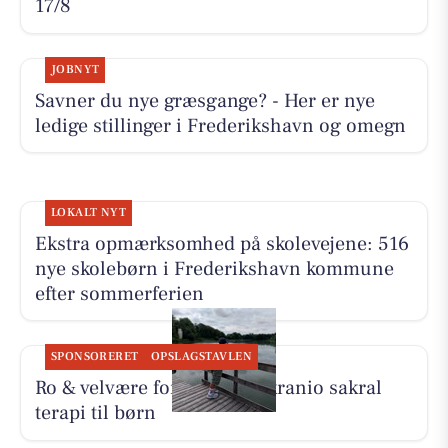
17/8
JOBNYT
Savner du nye græsgange? - Her er nye
ledige stillinger i Frederikshavn og omegn
LOKALT NYT
Ekstra opmærksomhed på skolevejene: 516
nye skolebørn i Frederikshavn kommune
efter sommerferien
SPONSORERET
OPSLAGSTAVLEN
Ro & velvære fortæller om kranio sakral
terapi til børn