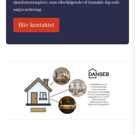
ejendomsmæglere, som efterfølgende vil kontakte dig vedr.
salgsvurdering.
Bliv kontaktet