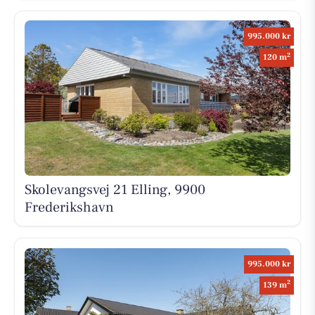
995.000 kr
2
120 m
Skolevangsvej 21 Elling, 9900
Frederikshavn
995.000 kr
2
139 m