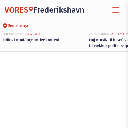
VORES
Frederikshavn
Seneste nyt ›
3 timer siden |
ALARM112
7 timer siden |
ALARM112
Ildløs i mødding under kontrol
Høj musik til havefes
tiltrækker politiets