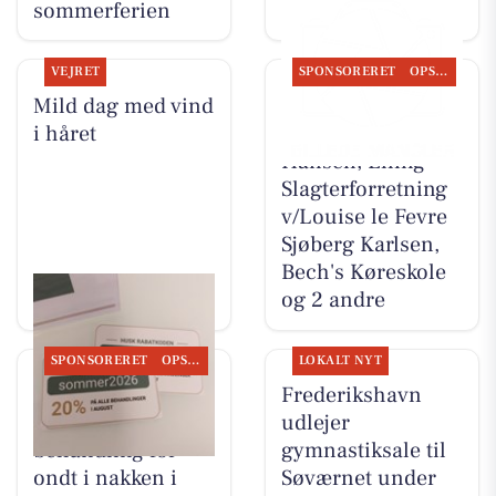
sommerferien
VEJRET
SPONSORERET
OPSLAGSTAVLEN
Mild dag med vind
Nyt fra Lene`s
i håret
Køreskole v/Lene
Hansen, Elling
Slagterforretning
v/Louise le Fevre
Sjøberg Karlsen,
Bech's Køreskole
og 2 andre
SPONSORERET
OPSLAGSTAVLEN
LOKALT NYT
Ro & velvære
Frederikshavn
tilbyder 20% på
udlejer
behandling for
gymnastiksale til
ondt i nakken i
Søværnet under