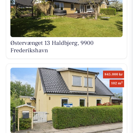
Østervænget 13 Haldbjerg, 9900
Frederikshavn
845.000 kr
2
102 m