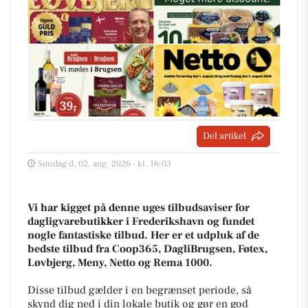
Del artikel
Søndag d. 02. aug. 2026 - kl. 16:03
Vi har kigget på denne uges tilbudsaviser for
dagligvarebutikker i Frederikshavn og fundet
nogle fantastiske tilbud. Her er et udpluk af de
bedste tilbud fra Coop365, DagliBrugsen, Føtex,
Løvbjerg, Meny, Netto og Rema 1000.
Disse tilbud gælder i en begrænset periode, så
skynd dig ned i din lokale butik og gør en god