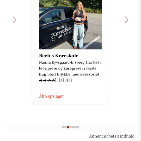
Bech's Køreskole
Nanna Kyvsgaard-Elsberg Har best
teoriprøve og køreprøver i første
hug.Stort tillykke med kørekortet
🚙🚙🚓🚓🇩🇰🇩🇰
Åbn opslaget
Annoncørbetalt indhold