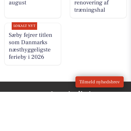
august
renovering af
træningshal
LOKALT NYT
Sæby fejrer titlen
som Danmarks
næsthyggeligste
ferieby i 2026
Tilmeld nyhedsbrev
VORES
Frederikshavn