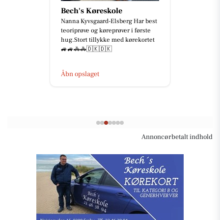
Bech's Køreskole
Nanna Kyvsgaard-Elsberg Har best
teoriprøve og køreprøver i første
hug.Stort tillykke med kørekortet
🚙🚙🚓🚓🇩🇰🇩🇰
Åbn opslaget
Annoncørbetalt indhold