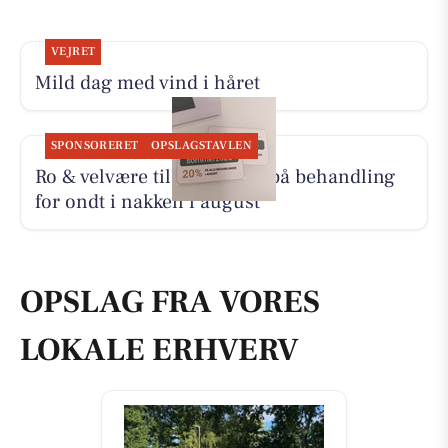
VEJRET
Mild dag med vind i håret
SPONSORERET
OPSLAGSTAVLEN
Ro & velvære tilbyder 20% på behandling
for ondt i nakken i august
OPSLAG FRA VORES
LOKALE ERHVERV