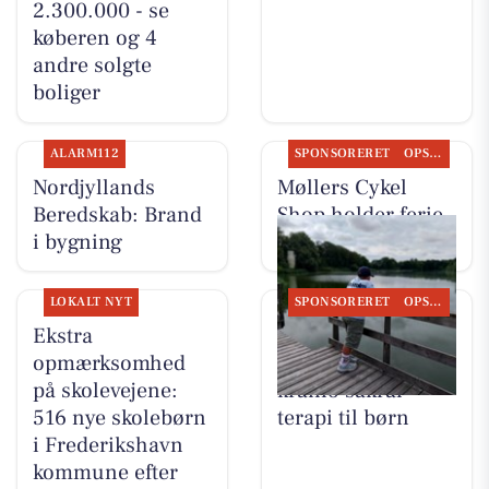
2.300.000 - se
køberen og 4
andre solgte
boliger
ALARM112
SPONSORERET
OPSLAGSTAVLEN
Nordjyllands
Møllers Cykel
Beredskab: Brand
Shop holder ferie
i bygning
fra 10/8 til 17/8
LOKALT NYT
SPONSORERET
OPSLAGSTAVLEN
Ekstra
Ro & velvære
opmærksomhed
fortæller om
på skolevejene:
kranio sakral
516 nye skolebørn
terapi til børn
i Frederikshavn
kommune efter