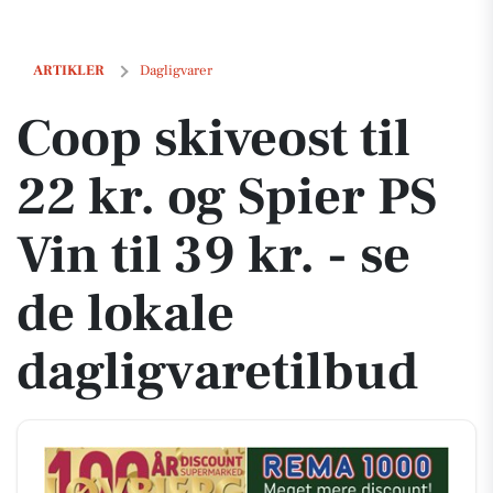
Coop skiveost til 22 kr. og Spier PS Vin til 39 kr. - se de lokale daglig
ARTIKLER
Dagligvarer
Coop skiveost til
22 kr. og Spier PS
Vin til 39 kr. - se
de lokale
dagligvaretilbud