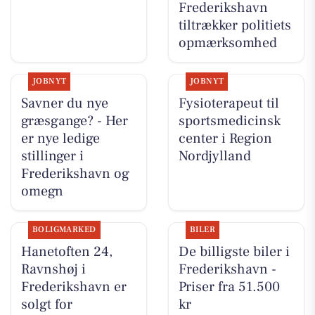
Frederikshavn
tiltrækker politiets
opmærksomhed
JOBNYT
JOBNYT
Savner du nye
Fysioterapeut til
græsgange? - Her
sportsmedicinsk
er nye ledige
center i Region
stillinger i
Nordjylland
Frederikshavn og
omegn
BOLIGMARKED
BILER
Hanetoften 24,
De billigste biler i
Ravnshøj i
Frederikshavn -
Frederikshavn er
Priser fra 51.500
solgt for
kr