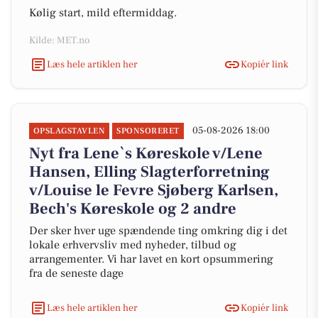
Kølig start, mild eftermiddag.
Kilde: MET.no
Læs hele artiklen her
Kopiér link
05-08-2026 18:00
OPSLAGSTAVLEN
SPONSORERET
Nyt fra Lene`s Køreskole v/Lene
Hansen, Elling Slagterforretning
v/Louise le Fevre Sjøberg Karlsen,
Bech's Køreskole og 2 andre
Der sker hver uge spændende ting omkring dig i det
lokale erhvervsliv med nyheder, tilbud og
arrangementer. Vi har lavet en kort opsummering
fra de seneste dage
Læs hele artiklen her
Kopiér link