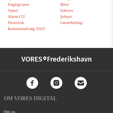
Dagligvarer
Biler
Vejret
Erhverv
Alarm112
Jobnyt
Historisk
Læserbidrag
Kommunalvalg 2025
VORES
Frederikshavn
OM VORES DIGITAL
Om os