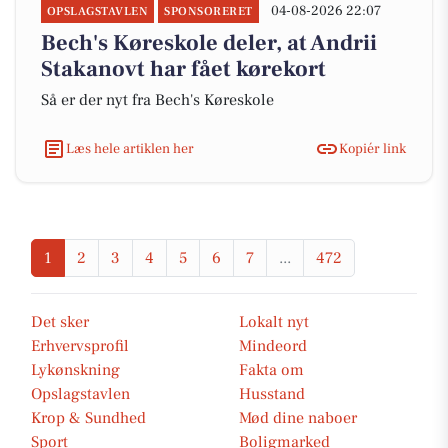
04-08-2026 22:07
OPSLAGSTAVLEN
SPONSORERET
Bech's Køreskole deler, at Andrii
Stakanovt har fået kørekort
Så er der nyt fra Bech's Køreskole
Læs hele artiklen her
Kopiér link
1
2
3
4
5
6
7
...
472
Det sker
Lokalt nyt
Erhvervsprofil
Mindeord
Lykønskning
Fakta om
Opslagstavlen
Husstand
Krop & Sundhed
Mød dine naboer
Sport
Boligmarked