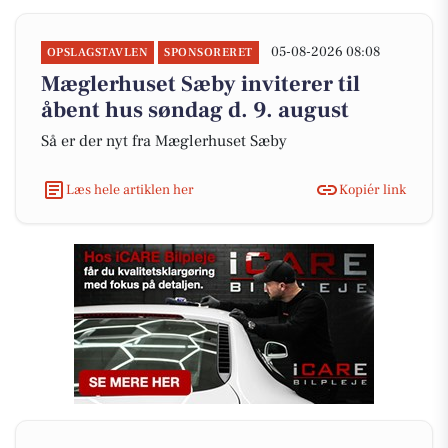
05-08-2026 08:08
OPSLAGSTAVLEN
SPONSORERET
Mæglerhuset Sæby inviterer til
åbent hus søndag d. 9. august
Så er der nyt fra Mæglerhuset Sæby
Læs hele artiklen her
Kopiér link