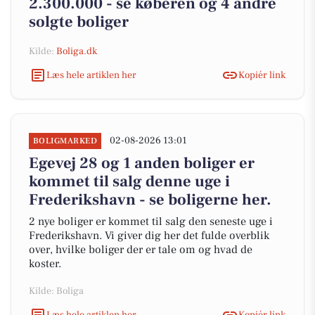
2.300.000 - se køberen og 4 andre
solgte boliger
Kilde:
Boliga.dk
Læs hele artiklen her
Kopiér link
02-08-2026 13:01
BOLIGMARKED
Egevej 28 og 1 anden boliger er
kommet til salg denne uge i
Frederikshavn - se boligerne her.
2 nye boliger er kommet til salg den seneste uge i
Frederikshavn. Vi giver dig her det fulde overblik
over, hvilke boliger der er tale om og hvad de
koster.
Kilde: Boliga
Læs hele artiklen her
Kopiér link