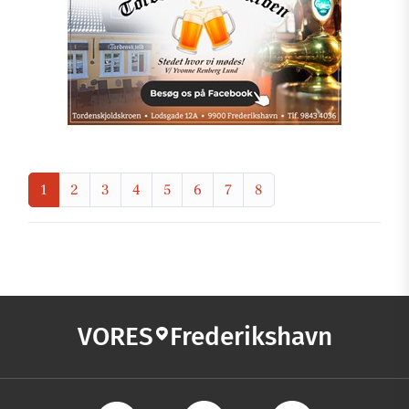
1
2
3
4
5
6
7
8
VORES
Frederikshavn