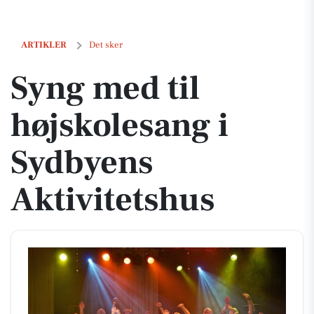
Syng med til højskolesang i Sydbyens Aktivitetshus
ARTIKLER
Det sker
Syng med til
højskolesang i
Sydbyens
Aktivitetshus