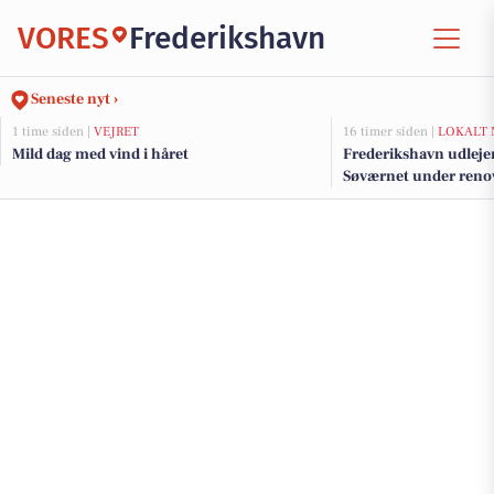
VORES
Frederikshavn
Seneste nyt ›
1 time siden |
VEJRET
16 timer siden |
LOKALT 
Mild dag med vind i håret
Frederikshavn udlejer
Søværnet under renov