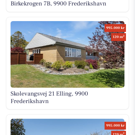
Birkekrogen 7B, 9900 Frederikshavn
995.000 kr
2
120 m
Skolevangsvej 21 Elling, 9900
Frederikshavn
995.000 kr
2
139 m