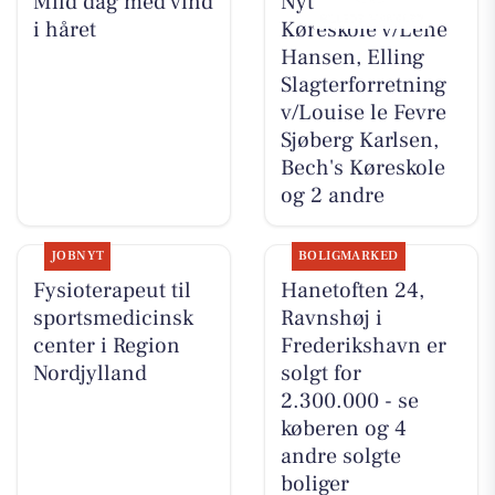
Mild dag med vind
Nyt fra Lene`s
i håret
Køreskole v/Lene
Hansen, Elling
Slagterforretning
v/Louise le Fevre
Sjøberg Karlsen,
Bech's Køreskole
og 2 andre
JOBNYT
BOLIGMARKED
Fysioterapeut til
Hanetoften 24,
sportsmedicinsk
Ravnshøj i
center i Region
Frederikshavn er
Nordjylland
solgt for
2.300.000 - se
køberen og 4
andre solgte
boliger