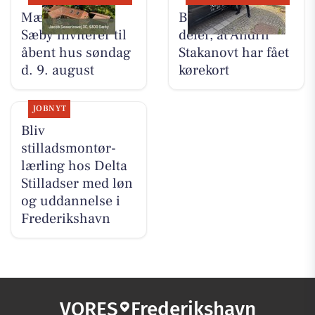
Mæglerhuset
Bech's Køreskole
Sæby inviterer til
deler, at Andrii
åbent hus søndag
Stakanovt har fået
d. 9. august
kørekort
JOBNYT
Bliv
stilladsmontør-
lærling hos Delta
Stilladser med løn
og uddannelse i
Frederikshavn
VORES
Frederikshavn