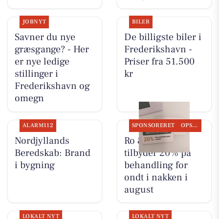
JOBNYT
BILER
Savner du nye
De billigste biler i
græsgange? - Her
Frederikshavn -
er nye ledige
Priser fra 51.500
stillinger i
kr
Frederikshavn og
omegn
ALARM112
SPONSORERET
OPSLAGSTAVLEN
Nordjyllands
Ro & velvære
Beredskab: Brand
tilbyder 20% på
i bygning
behandling for
ondt i nakken i
august
LOKALT NYT
LOKALT NYT