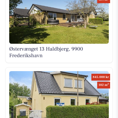
Østervænget 13 Haldbjerg, 9900
Frederikshavn
845.000 kr
2
102 m