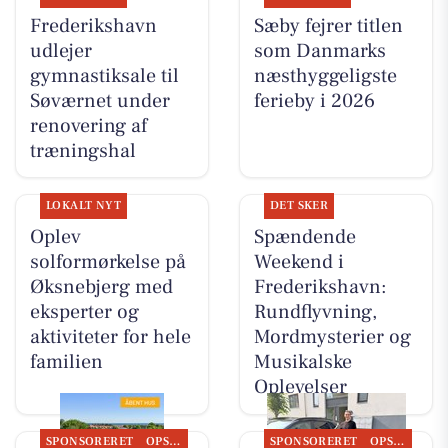
Frederikshavn
Sæby fejrer titlen
udlejer
som Danmarks
gymnastiksale til
næsthyggeligste
Søværnet under
ferieby i 2026
renovering af
træningshal
LOKALT NYT
DET SKER
Oplev
Spændende
solformørkelse på
Weekend i
Øksnebjerg med
Frederikshavn:
eksperter og
Rundflyvning,
aktiviteter for hele
Mordmysterier og
familien
Musikalske
Oplevelser
SPONSORERET
OPSLAGSTAVLEN
SPONSORERET
OPSLAGSTAVLEN