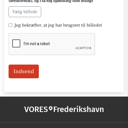
(bredformat), og i så høj opløsning som muligt
Vælg billede
Jeg bekræfter, at jeg har brugsret til billedet
Indsend
VORES
Frederikshavn