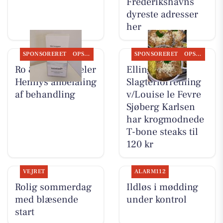
Frederikshavns
dyreste adresser
her
SPONSORERET
OPSLAGSTAVLEN
SPONSORERET
OPSLAGSTAVLEN
Ro & velvære deler
Elling
Hennys anbefaling
Slagterforretning
af behandling
v/Louise le Fevre
Sjøberg Karlsen
har krogmodnede
T-bone steaks til
120 kr
VEJRET
ALARM112
Rolig sommerdag
Ildløs i mødding
med blæsende
under kontrol
start