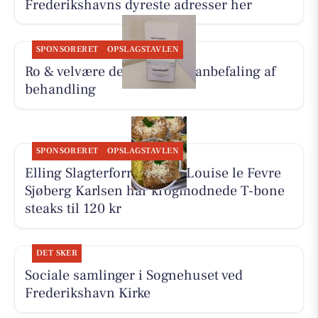
Frederikshavns dyreste adresser her
SPONSORERET
OPSLAGSTAVLEN
Ro & velvære deler Hennys anbefaling af
behandling
SPONSORERET
OPSLAGSTAVLEN
Elling Slagterforretning v/Louise le Fevre
Sjøberg Karlsen har krogmodnede T-bone
steaks til 120 kr
DET SKER
Sociale samlinger i Sognehuset ved
Frederikshavn Kirke