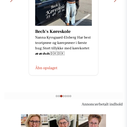
Bech's Køreskole
Nanna Kyvsgaard-Elsberg Har best
teoriprøve og køreprøver i første
hug.Stort tillykke med kørekortet
🚙🚙🚓🚓🇩🇰🇩🇰
Åbn opslaget
Annoncørbetalt indhold