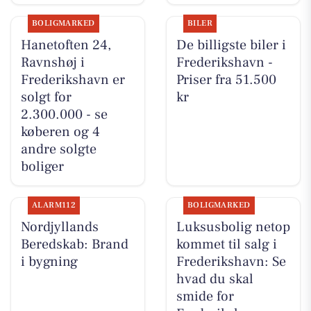
BOLIGMARKED
BILER
Hanetoften 24,
De billigste biler i
Ravnshøj i
Frederikshavn -
Frederikshavn er
Priser fra 51.500
solgt for
kr
2.300.000 - se
køberen og 4
andre solgte
boliger
ALARM112
BOLIGMARKED
Nordjyllands
Luksusbolig netop
Beredskab: Brand
kommet til salg i
i bygning
Frederikshavn: Se
hvad du skal
smide for