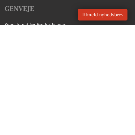
GENVEJE
Tilmeld nyhedsbrev
Seneste nyt fra Frederikshavn
Vores lokale erhverv
Kalenderen for Frederikshavn
Fakta om Frederikshavn
Erhvervsartikler
Frederikshavn Kommune
Få en gratis salgsvurdering
Sponsoreret indhold
Alt om Frederikshavn
Vores Digital © 2026