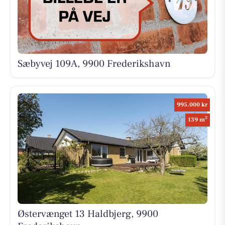
Sæbyvej 109A, 9900 Frederikshavn
995.000 kr
2
139 m
Østervænget 13 Haldbjerg, 9900