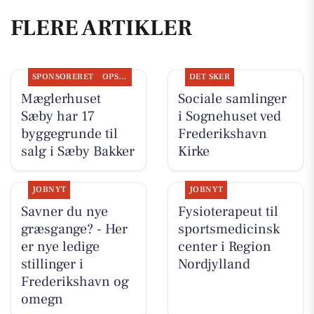
FLERE ARTIKLER
SPONSORERET
OPSLAGSTAVLEN
DET SKER
Mæglerhuset
Sociale samlinger
Sæby har 17
i Sognehuset ved
byggegrunde til
Frederikshavn
salg i Sæby Bakker
Kirke
JOBNYT
JOBNYT
Savner du nye
Fysioterapeut til
græsgange? - Her
sportsmedicinsk
er nye ledige
center i Region
stillinger i
Nordjylland
Frederikshavn og
omegn