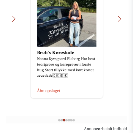
Bech's Køreskole
Nanna Kyvsgaard-Elsberg Har best
teoriprøve og køreprøver i første
hug.Stort tillykke med kørekortet
🚙🚙🚓🚓🇩🇰🇩🇰
Åbn opslaget
Annoncørbetalt indhold