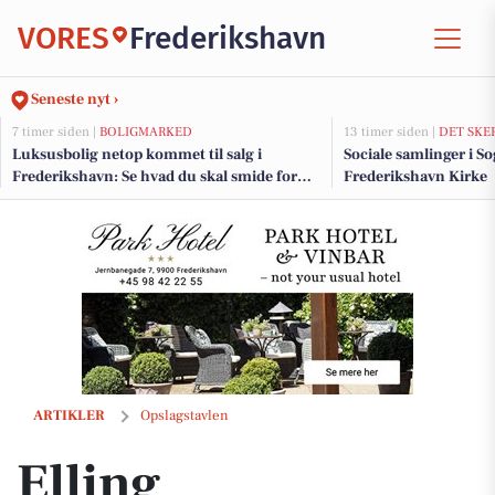
VORES
Frederikshavn
Seneste nyt ›
7 timer siden |
BOLIGMARKED
13 timer siden |
DET SKE
Luksusbolig netop kommet til salg i
Sociale samlinger i S
Frederikshavn: Se hvad du skal smide for
Frederikshavn Kirke
Frederikshavns dyreste adresser her
Elling Slagterforretning v/Louise le Fevre Sjøberg Karlsen deler sin f
ARTIKLER
Opslagstavlen
Elling