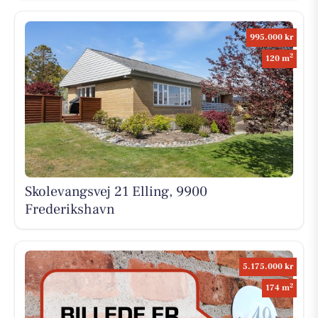
995.000 kr
2
120 m
Skolevangsvej 21 Elling, 9900
Frederikshavn
5.175.000 kr
2
174 m