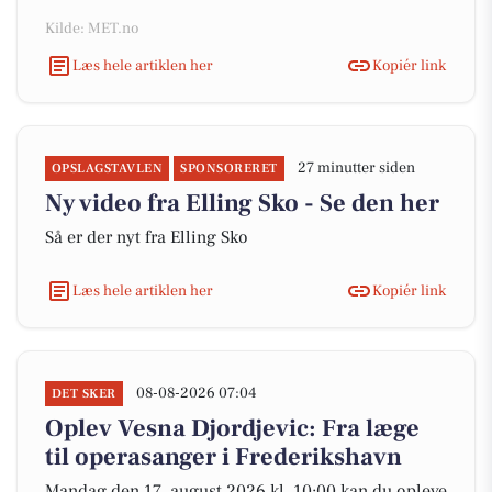
Kilde: MET.no
Læs hele artiklen her
Kopiér link
27 minutter siden
OPSLAGSTAVLEN
SPONSORERET
Ny video fra Elling Sko - Se den her
Så er der nyt fra Elling Sko
Læs hele artiklen her
Kopiér link
08-08-2026 07:04
DET SKER
Oplev Vesna Djordjevic: Fra læge
til operasanger i Frederikshavn
Mandag den 17. august 2026 kl. 10:00 kan du opleve