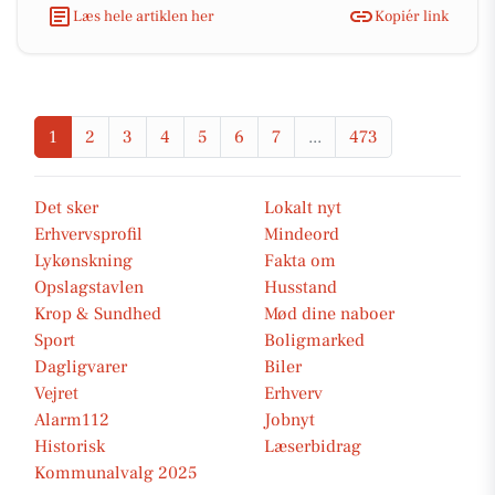
Læs hele artiklen her
Kopiér link
1
2
3
4
5
6
7
...
473
Det sker
Lokalt nyt
Erhvervsprofil
Mindeord
Lykønskning
Fakta om
Opslagstavlen
Husstand
Krop & Sundhed
Mød dine naboer
Sport
Boligmarked
Dagligvarer
Biler
Vejret
Erhverv
Alarm112
Jobnyt
Historisk
Læserbidrag
Kommunalvalg 2025