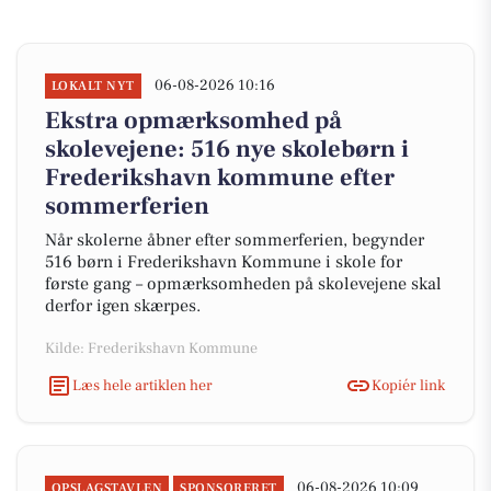
06-08-2026 10:16
LOKALT NYT
Ekstra opmærksomhed på
skolevejene: 516 nye skolebørn i
Frederikshavn kommune efter
sommerferien
Når skolerne åbner efter sommerferien, begynder
516 børn i Frederikshavn Kommune i skole for
første gang – opmærksomheden på skolevejene skal
derfor igen skærpes.
Kilde: Frederikshavn Kommune
Læs hele artiklen her
Kopiér link
06-08-2026 10:09
OPSLAGSTAVLEN
SPONSORERET