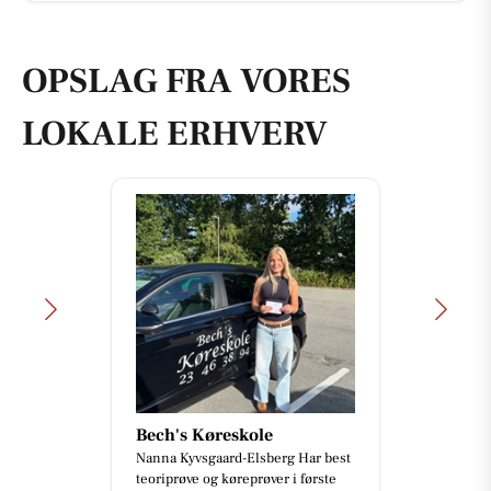
OPSLAG FRA VORES
LOKALE ERHVERV
Bech's Køreskole
Nanna Kyvsgaard-Elsberg Har best
teoriprøve og køreprøver i første