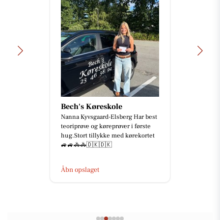
Bech's Køreskole
Nanna Kyvsgaard-Elsberg Har best
teoriprøve og køreprøver i første
hug.Stort tillykke med kørekortet
🚙🚙🚓🚓🇩🇰🇩🇰
Åbn opslaget