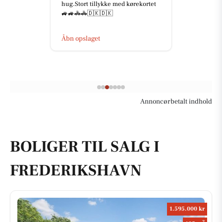
hug.Stort tillykke med kørekortet
🚙🚙🚓🚓🇩🇰🇩🇰
Åbn opslaget
Annoncørbetalt indhold
BOLIGER TIL SALG I
FREDERIKSHAVN
1.595.000 kr
2