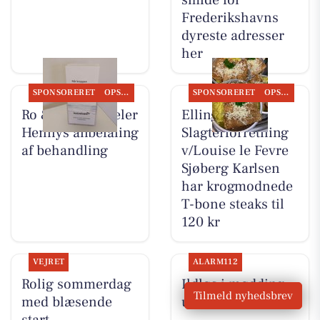
smide for
Frederikshavns
dyreste adresser
her
SPONSORERET
OPSLAGSTAVLEN
SPONSORERET
OPSLAGSTAVLEN
Ro & velvære deler
Elling
Hennys anbefaling
Slagterforretning
af behandling
v/Louise le Fevre
Sjøberg Karlsen
har krogmodnede
T-bone steaks til
120 kr
VEJRET
ALARM112
Rolig sommerdag
Ildløs i mødding
Tilmeld nyhedsbrev
med blæsende
under kontrol
start