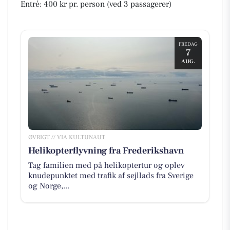
Entré: 400 kr pr. person (ved 3 passagerer)
FREDAG
7
AUG.
ØVRIGT // VIA KULTUNAUT
Helikopterflyvning fra Frederikshavn
Tag familien med på helikoptertur og oplev
knudepunktet med trafik af sejllads fra Sverige
og Norge,...