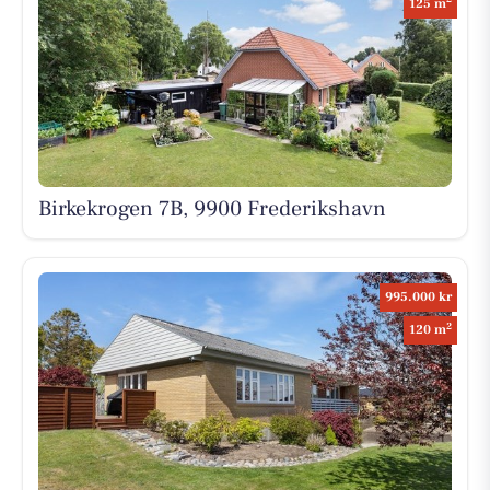
125 m
Birkekrogen 7B, 9900 Frederikshavn
995.000 kr
2
120 m