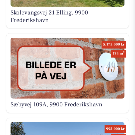
Skolevangsvej 21 Elling, 9900
Frederikshavn
5.175.000 kr
2
174 m
Sæbyvej 109A, 9900 Frederikshavn
995.000 kr