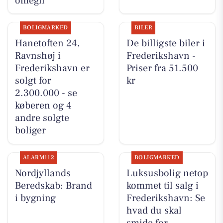
omegn
BOLIGMARKED
BILER
Hanetoften 24,
De billigste biler i
Ravnshøj i
Frederikshavn -
Frederikshavn er
Priser fra 51.500
solgt for
kr
2.300.000 - se
køberen og 4
andre solgte
boliger
ALARM112
BOLIGMARKED
Nordjyllands
Luksusbolig netop
Beredskab: Brand
kommet til salg i
i bygning
Frederikshavn: Se
hvad du skal