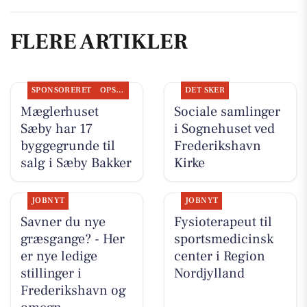
FLERE ARTIKLER
SPONSORERET
OPSLAGSTAVLEN
DET SKER
Mæglerhuset
Sociale samlinger
Sæby har 17
i Sognehuset ved
byggegrunde til
Frederikshavn
salg i Sæby Bakker
Kirke
JOBNYT
JOBNYT
Savner du nye
Fysioterapeut til
græsgange? - Her
sportsmedicinsk
er nye ledige
center i Region
stillinger i
Nordjylland
Frederikshavn og