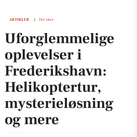
Uforglemmelige oplevelser i Frederikshavn: Helikoptertur, mysteri
ARTIKLER
Det sker
Uforglemmelige
oplevelser i
Frederikshavn:
Helikoptertur,
mysterieløsning
og mere