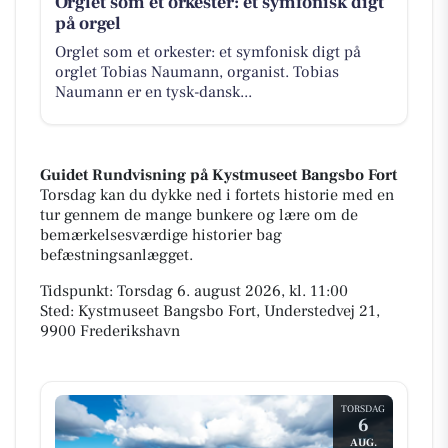
Orglet som et orkester: et symfonisk digt
på orgel
Orglet som et orkester: et symfonisk digt på
orglet Tobias Naumann, organist. Tobias
Naumann er en tysk-dansk...
Guidet Rundvisning på Kystmuseet Bangsbo Fort
Torsdag kan du dykke ned i fortets historie med en
tur gennem de mange bunkere og lære om de
bemærkelsesværdige historier bag
befæstningsanlægget.
Tidspunkt: Torsdag 6. august 2026, kl. 11:00
Sted: Kystmuseet Bangsbo Fort, Understedvej 21,
9900 Frederikshavn
TORSDAG
6
AUG.