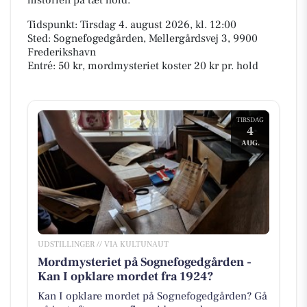
historien på tæt hold.
Tidspunkt: Tirsdag 4. august 2026, kl. 12:00
Sted: Sognefogedgården, Mellergårdsvej 3, 9900
Frederikshavn
Entré: 50 kr, mordmysteriet koster 20 kr pr. hold
TIRSDAG
4
AUG.
UDSTILLINGER // VIA KULTUNAUT
Mordmysteriet på Sognefogedgården -
Kan I opklare mordet fra 1924?
Kan I opklare mordet på Sognefogedgården? Gå