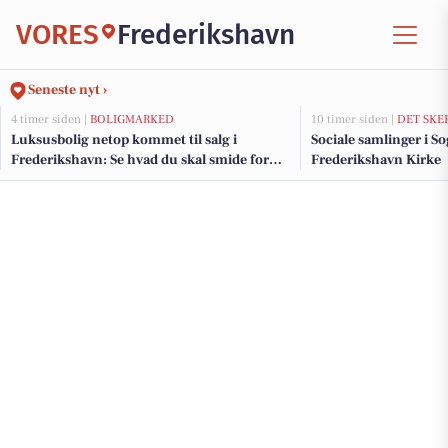
VORES
Frederikshavn
Seneste nyt ›
4 timer siden |
BOLIGMARKED
10 timer siden |
DET SKE
Luksusbolig netop kommet til salg i
Sociale samlinger i S
Frederikshavn: Se hvad du skal smide for
Frederikshavn Kirke
Frederikshavns dyreste adresser her