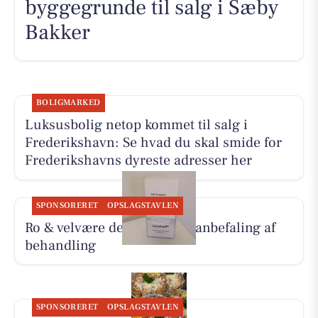
byggegrunde til salg i Sæby
Bakker
BOLIGMARKED
Luksusbolig netop kommet til salg i
Frederikshavn: Se hvad du skal smide for
Frederikshavns dyreste adresser her
SPONSORERET
OPSLAGSTAVLEN
Ro & velvære deler Hennys anbefaling af
behandling
SPONSORERET
OPSLAGSTAVLEN