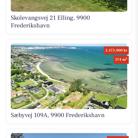
Skolevangsvej 21 Elling, 9900
Frederikshavn
5.175.000 kr
2
174 m
Sæbyvej 109A, 9900 Frederikshavn