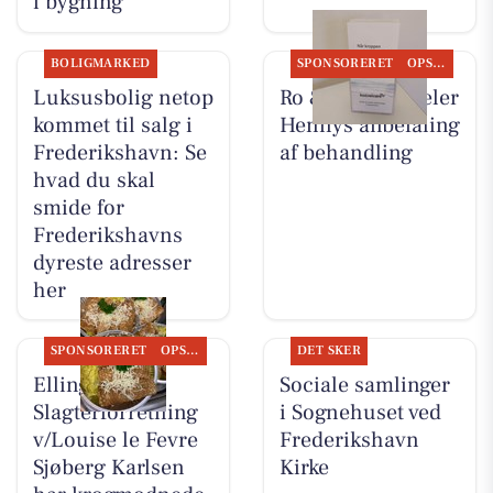
i bygning
BOLIGMARKED
SPONSORERET
OPSLAGSTAVLEN
Luksusbolig netop
Ro & velvære deler
kommet til salg i
Hennys anbefaling
Frederikshavn: Se
af behandling
hvad du skal
smide for
Frederikshavns
dyreste adresser
her
SPONSORERET
OPSLAGSTAVLEN
DET SKER
Elling
Sociale samlinger
Slagterforretning
i Sognehuset ved
v/Louise le Fevre
Frederikshavn
Sjøberg Karlsen
Kirke