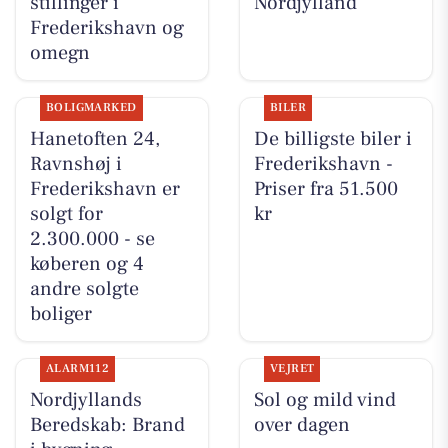
stillinger i
Nordjylland
Frederikshavn og
omegn
BOLIGMARKED
BILER
Hanetoften 24,
De billigste biler i
Ravnshøj i
Frederikshavn -
Frederikshavn er
Priser fra 51.500
solgt for
kr
2.300.000 - se
køberen og 4
andre solgte
boliger
ALARM112
VEJRET
Nordjyllands
Sol og mild vind
Beredskab: Brand
over dagen