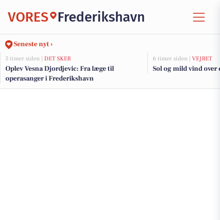
VORES
Frederikshavn
Seneste nyt ›
5 timer siden |
DET SKER
6 timer siden |
VEJRET
Oplev Vesna Djordjevic: Fra læge til
Sol og mild vind over
operasanger i Frederikshavn