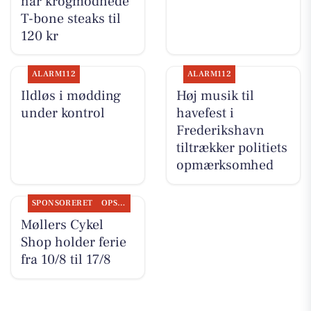
har krogmodnede
T-bone steaks til
120 kr
ALARM112
ALARM112
Ildløs i mødding
Høj musik til
under kontrol
havefest i
Frederikshavn
tiltrækker politiets
opmærksomhed
SPONSORERET
OPSLAGSTAVLEN
Møllers Cykel
Shop holder ferie
fra 10/8 til 17/8