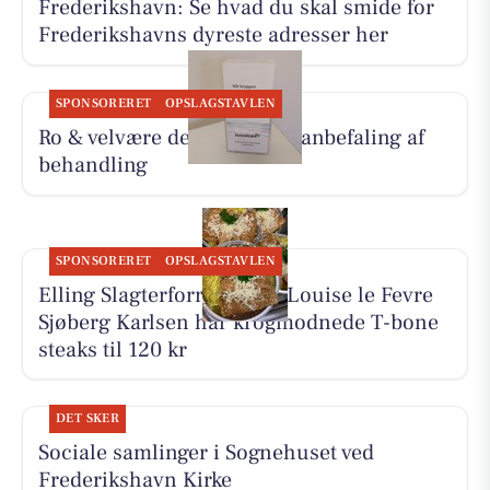
Frederikshavn: Se hvad du skal smide for
Frederikshavns dyreste adresser her
SPONSORERET
OPSLAGSTAVLEN
Ro & velvære deler Hennys anbefaling af
behandling
SPONSORERET
OPSLAGSTAVLEN
Elling Slagterforretning v/Louise le Fevre
Sjøberg Karlsen har krogmodnede T-bone
steaks til 120 kr
DET SKER
Sociale samlinger i Sognehuset ved
Frederikshavn Kirke