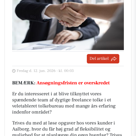
Del artikel
Fredag d. 12. jun. 2026 - kl. 00:03
BEMÆRK:
Ansøgningsfristen er overskredet
Er du interesseret i at blive tilknyttet vores
spændende team af dygtige freelance tolke i et
veletableret tolkebureau med mange års erfaring
indenfor området?
Trives du med at løse opgaver hos vores kunder i
Aalborg, hvor du får høj grad af fleksibilitet og
mulighed for at planlægge din egen hverdag? Trives