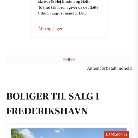
skriver👍 Hej Kirsten og Helle
Tusind tak fordi i giver os det flotte
tilbud i august måned. De...
Åbn opslaget
Annoncørbetalt indhold
BOLIGER TIL SALG I
FREDERIKSHAVN
1.595.000 kr