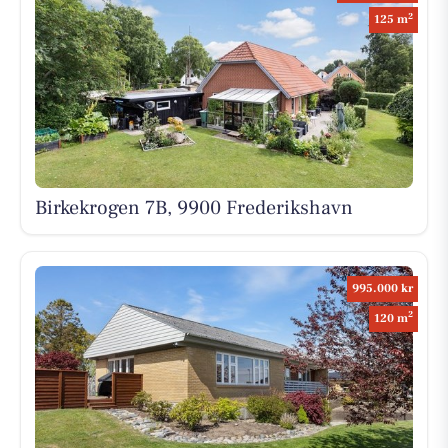
2
125 m
Birkekrogen 7B, 9900 Frederikshavn
995.000 kr
2
120 m