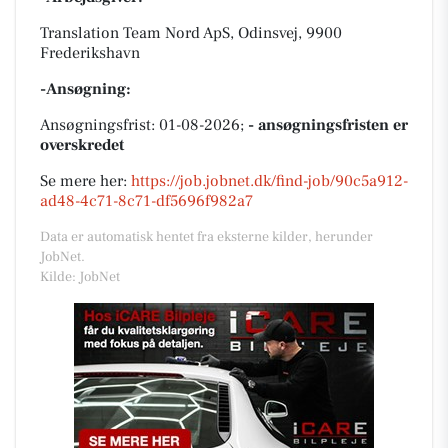
Translation Team Nord ApS, Odinsvej, 9900
Frederikshavn
-Ansøgning:
Ansøgningsfrist: 01-08-2026;
- ansøgningsfristen er
overskredet
Se mere her:
https://job.jobnet.dk/find-job/90c5a912-
ad48-4c71-8c71-df5696f982a7
Data er automatisk hentet fra eksterne kilder, herunder
JobNet.
Kilde: JobNet