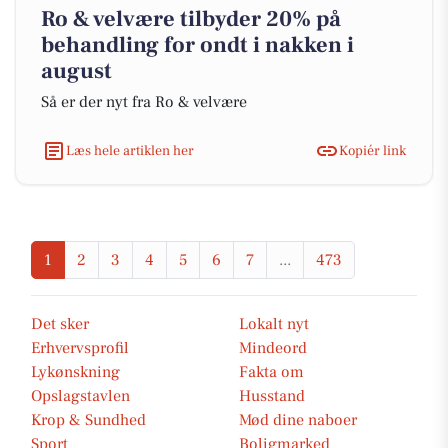
Ro & velvære tilbyder 20% på
behandling for ondt i nakken i
august
Så er der nyt fra Ro & velvære
Læs hele artiklen her
Kopiér link
1
2
3
4
5
6
7
...
473
Det sker
Lokalt nyt
Erhvervsprofil
Mindeord
Lykønskning
Fakta om
Opslagstavlen
Husstand
Krop & Sundhed
Mød dine naboer
Sport
Boligmarked