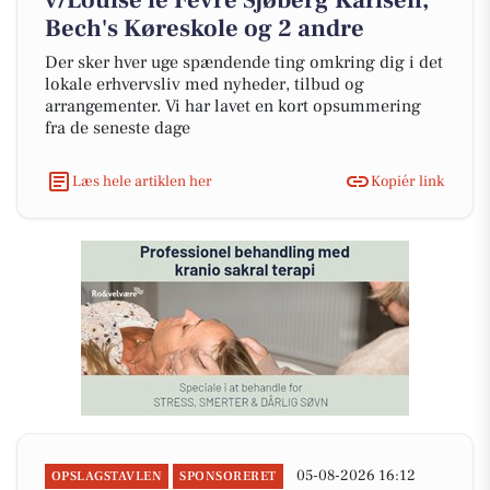
v/Louise le Fevre Sjøberg Karlsen,
Bech's Køreskole og 2 andre
Der sker hver uge spændende ting omkring dig i det
lokale erhvervsliv med nyheder, tilbud og
arrangementer. Vi har lavet en kort opsummering
fra de seneste dage
Læs hele artiklen her
Kopiér link
05-08-2026 16:12
OPSLAGSTAVLEN
SPONSORERET