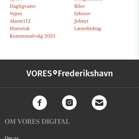
Dagligvarer
Biler
Vejret
Erhverv
Alarm112
Jobnyt
Historisk
Læserbidrag
Kommunalvalg 2025
VORES
Frederikshavn
OM VORES DIGITAL
Om os