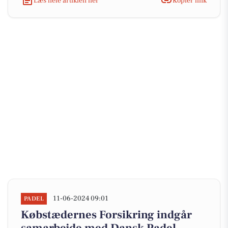
Læs hele artiklen her
Kopiér link
11-06-2024 09:01
PADEL
Købstædernes Forsikring indgår