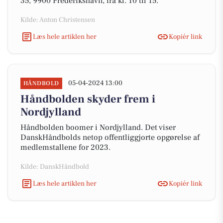
35, 9900 Frederikshavn, fra kl. 10 til 15.
Kilde: Anton Christensen
Læs hele artiklen her
Kopiér link
05-04-2024 13:00
HÅNDBOLD
Håndbolden skyder frem i
Nordjylland
Håndbolden boomer i Nordjylland. Det viser
DanskHåndbolds netop offentliggjorte opgørelse af
medlemstallene for 2023.
Kilde: DanskHåndbold
Læs hele artiklen her
Kopiér link