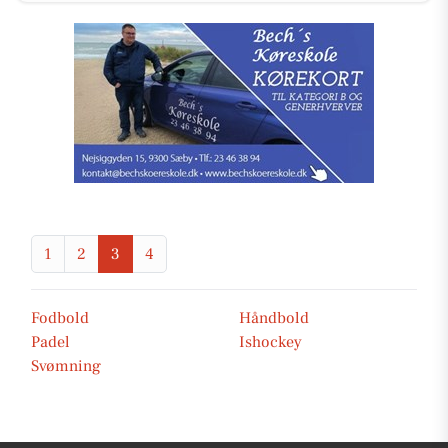
1
2
3
4
Fodbold
Håndbold
Padel
Ishockey
Svømning