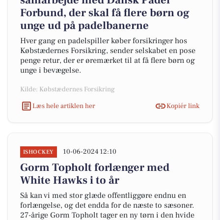
samarbejde med Dansk Padel
Forbund, der skal få flere børn og
unge ud på padelbanerne
Hver gang en padelspiller køber forsikringer hos
Købstædernes Forsikring, sender selskabet en pose
penge retur, der er øremærket til at få flere børn og
unge i bevægelse.
Kilde: Købstædernes Forsikring
Læs hele artiklen her
Kopiér link
10-06-2024 12:10
ISHOCKEY
Gorm Topholt forlænger med
White Hawks i to år
Så kan vi med stor glæde offentliggøre endnu en
forlængelse, og det endda for de næste to sæsoner.
27-årige Gorm Topholt tager en ny tørn i den hvide