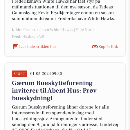
Frederikshavn White Hawks har fået styr på
målmandsituationen til den nye sæson, da Tadeas
Galansky og Kevin Frydkjær tager endnu en sæson
som målmandsteam i Frederikshavn White Hawks.
Kilde: Frederikshavn White Hawks | Elite Nord
Frederikshavn A/S
Læs hele artiklen her
Kopiér link
01-05-2024 09:30
SPORT
Gærum Bueskytteforening
inviterer til Åbent Hus: Prøv
bueskydning!
Gærum Bueskytteforening åbner dørene for alle
interesserede til en spændende dag med
bueskydningssjov. Arrangementet finder sted
søndag den 9. juni på foreningens adresse, Lindetvej