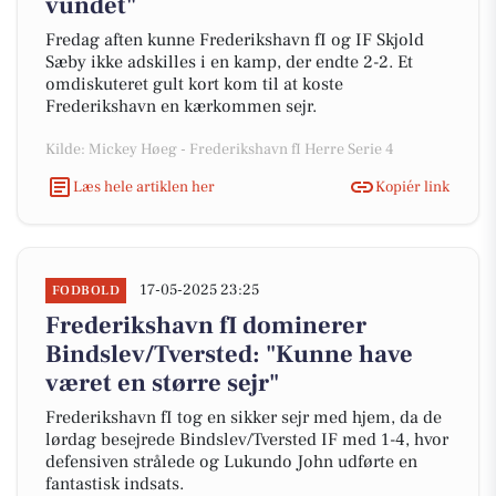
vundet"
Fredag aften kunne Frederikshavn fI og IF Skjold
Sæby ikke adskilles i en kamp, der endte 2-2. Et
omdiskuteret gult kort kom til at koste
Frederikshavn en kærkommen sejr.
Kilde: Mickey Høeg - Frederikshavn fI Herre Serie 4
Læs hele artiklen her
Kopiér link
17-05-2025 23:25
FODBOLD
Frederikshavn fI dominerer
Bindslev/Tversted: "Kunne have
været en større sejr"
Frederikshavn fI tog en sikker sejr med hjem, da de
lørdag besejrede Bindslev/Tversted IF med 1-4, hvor
defensiven strålede og Lukundo John udførte en
fantastisk indsats.