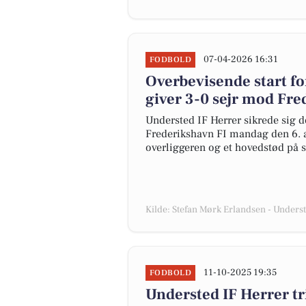
07-04-2026 16:31
FODBOLD
Overbevisende start f
giver 3-0 sejr mod Fr
Understed IF Herrer sikrede sig de
Frederikshavn FI mandag den 6. ap
overliggeren og et hovedstød på s
Kilde: Stefan Mørk Erlandsen - Unders
11-10-2025 19:35
FODBOLD
Understed IF Herrer t