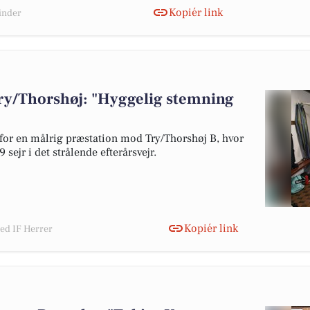
Kopiér link
vinder
ry/Thorshøj: "Hyggelig stemning
 for en målrig præstation mod Try/Thorshøj B, hvor
sejr i det strålende efterårsvejr.
Kopiér link
ted IF Herrer