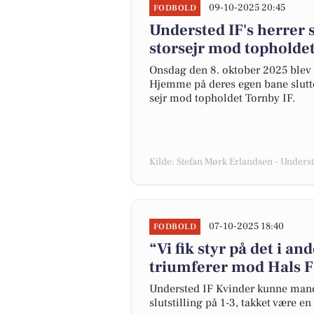
09-10-2025 20:45
FODBOLD
Understed IF's herrer 
storsejr mod topholde
Onsdag den 8. oktober 2025 blev 
Hjemme på deres egen bane slutt
sejr mod topholdet Tornby IF.
Kilde: Stefan Mørk Erlandsen - Unders
07-10-2025 18:40
FODBOLD
“Vi fik styr på det i a
triumferer mod Hals F
Understed IF Kvinder kunne manda
slutstilling på 1-3, takket være e