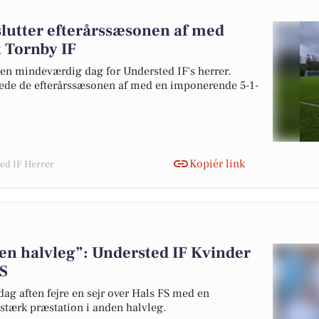
slutter efterårssæsonen af med
t Tornby IF
en mindeværdig dag for Understed IF's herrer.
ede de efterårssæsonen af med en imponerende 5-1-
Kopiér link
ted IF Herrer
nden halvleg”: Understed IF Kvinder
S
g aften fejre en sejr over Hals FS med en
n stærk præstation i anden halvleg.