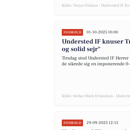
Kilde: Tanya Nielsen - Understed IF K
01-10-2025 10:00
FODBOLD
Understed IF knuser T
og solid sejr"
Tirsdag stod Understed IF Herrer
de sikrede sig en imponerende 0-9 
Kilde: Stefan Mørk Erlandsen - Unders
29-09-2025 12:15
FODBOLD