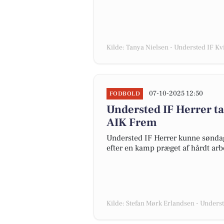
Kilde: Tanya Nielsen - Understed IF K
07-10-2025 12:50
FODBOLD
Understed IF Herrer ta
AIK Frem
Understed IF Herrer kunne søndag
efter en kamp præget af hårdt arbe
Kilde: Stefan Mørk Erlandsen - Unders