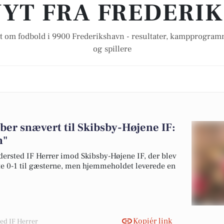
YT FRA FREDERI
t om fodbold i 9900 Frederikshavn - resultater, kampprogramm
og spillere
ber snævert til Skibsby-Højene IF:
n"
dersted IF Herrer imod Skibsby-Højene IF, der blev
e 0-1 til gæsterne, men hjemmeholdet leverede en
Kopiér link
ted IF Herrer