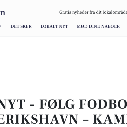
vn
Gratis nyheder fra
dit
lokalområde
V
DET SKER
LOKALT NYT
MØD DINE NABOER
NYT - FØLG FODBO
ERIKSHAVN – KAM