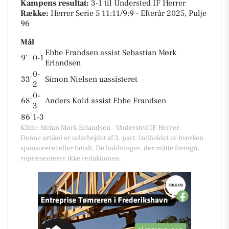
Kampens resultat:
3-1
til Understed IF Herrer
Række:
Herrer Serie 5 11:11/9:9 - Efterår 2025, Pulje
96
Mål
Ebbe Frandsen assist Sebastian Mørk
9'
0-1
Erlandsen
0-
33'
Simon Nielsen uassisteret
2
0-
68'
Anders Kold assist Ebbe Frandsen
3
86'
1-3
Kilde: Stefan Mørk Erlandsen - Understed IF Herrer
Denne artikel er udarbejdet af 3. part. Indholdet er hverken
sponsoreret eller betalt. De holdninger, der måtte fremgå,
repræsenterer ikke redaktionen.