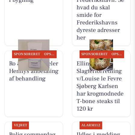
hvad du skal
smide for
Frederikshavns
dyreste adresser
her
SPONSORERET
OPSLAGSTAVLEN
SPONSORERET
OPSLAGSTAVLEN
Ro & velvære deler
Elling
Hennys anbefaling
Slagterforretning
af behandling
v/Louise le Fevre
Sjøberg Karlsen
har krogmodnede
T-bone steaks til
120 kr
VEJRET
ALARM112
Rolig sommerdag
Ildløs i mødding