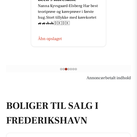
Nanna Kyvsgaard-Elsberg Har best
teoriprøve og køreprøver i første
hug.Stort tillykke med kørekortet
🚙🚙🚓🚓🇩🇰🇩🇰
Åbn opslaget
Annoncørbetalt indhold
BOLIGER TIL SALG I
FREDERIKSHAVN