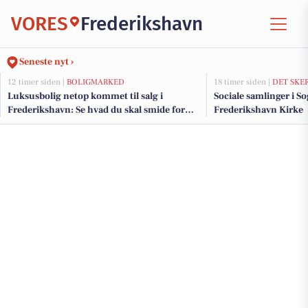
VORES
Frederikshavn
Seneste nyt ›
12 timer siden |
BOLIGMARKED
18 timer siden |
DET SKE
Luksusbolig netop kommet til salg i
Sociale samlinger i S
Frederikshavn: Se hvad du skal smide for
Frederikshavn Kirke
Frederikshavns dyreste adresser her