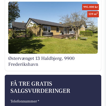
995.000 kr
2
139 m
Østervænget 13 Haldbjerg, 9900
Frederikshavn
FÅ TRE GRATIS
SALGSVURDERINGER
Telefonnummer *