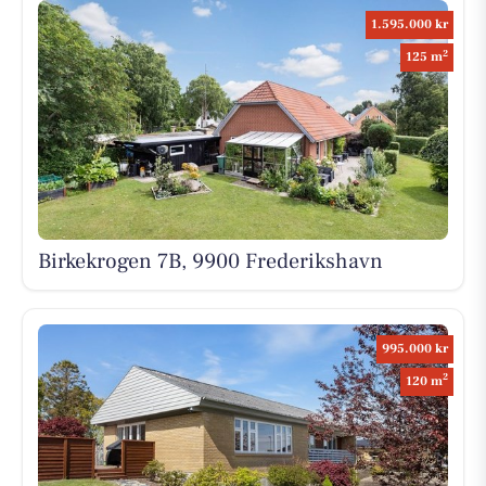
1.595.000 kr
2
125 m
Birkekrogen 7B, 9900 Frederikshavn
995.000 kr
2
120 m