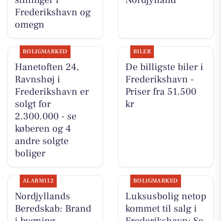
stillinger i
Nordjylland
Frederikshavn og
omegn
BOLIGMARKED
BILER
Hanetoften 24,
De billigste biler i
Ravnshøj i
Frederikshavn -
Frederikshavn er
Priser fra 51.500
solgt for
kr
2.300.000 - se
køberen og 4
andre solgte
boliger
ALARM112
BOLIGMARKED
Nordjyllands
Luksusbolig netop
Beredskab: Brand
kommet til salg i
i bygning
Frederikshavn: Se