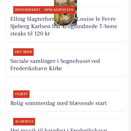
SPONSORERET
OPSLAGSTAVLEN
Elling Slagterforretning v/Louise le Fevre
Sjøberg Karlsen har krogmodnede T-bone
steaks til 120 kr
DET SKER
Sociale samlinger i Sognehuset ved
Frederikshavn Kirke
VEJRET
Rolig sommerdag med blæsende start
ALARM112
Høj musik til havefest i Frederikshavn