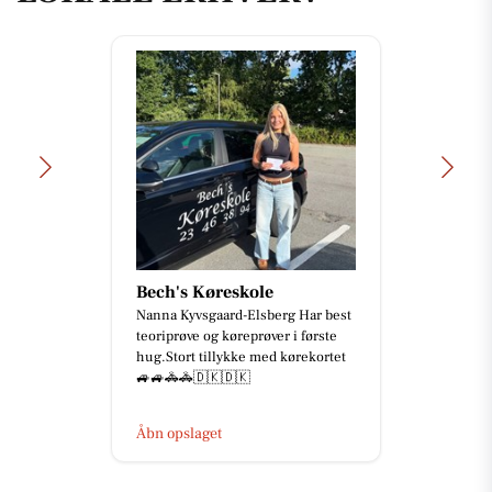
Bech's Køreskole
Nanna Kyvsgaard-Elsberg Har best
teoriprøve og køreprøver i første
hug.Stort tillykke med kørekortet
🚙🚙🚓🚓🇩🇰🇩🇰
Åbn opslaget