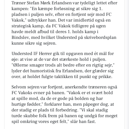
Træner Stefan Mørk Erlandsen var tydeligt lettet efter
kampen: "En kæmpe forløsning at sikre sig 1.
pladsen i puljen selv, efter en fortjent sejr mod FC
Vakok," udtrykker han. Det var imidlertid også en
strategisk kamp, da FC Vakok tidligere på ugen
havde meldt afbud til deres 1. holds kamp i
Bindslev, med hvilket Understed på skrivebordsplan
kunne sikre sig sejren.
Understed IF Herrer gik til opgaven med ét mål for
øje: at vise at de var det stærkeste hold i puljen.
"Øllerne smager trods alt bedre efter en rigtig sejr,"
lyder det humoristisk fra Erlandsen, der glæder sig
over, at holdet fulgte taktikken til punkt og prikke.
Selvom sejren var fortjent, anerkendte træneren også
FC Vakoks evner på banen. "Vakok er et svært hold
at spille mod, da de er gode på bolden og har
hurtige fødder," forklarer han, men påpeger dog, at
der stadig er plads til forbedring. "Vi skal stadig
turde skubbe folk frem på banen og undgå for meget
spil omkring vores eget felt," slår han fast.