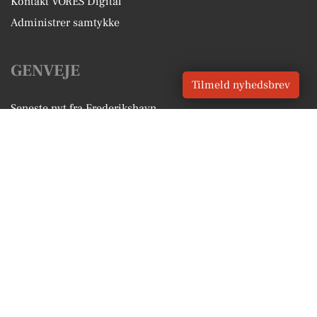
Kontakt VORES Digital
Administrer samtykke
GENVEJE
Tilmeld nyhedsbrev
Seneste nyt fra Frederikshavn
Vores lokale erhverv
Kalenderen for Frederikshavn
Fakta om Frederikshavn
Erhvervsartikler
Frederikshavn Kommune
Få en gratis salgsvurdering
Sponsoreret indhold
Alt om Frederikshavn