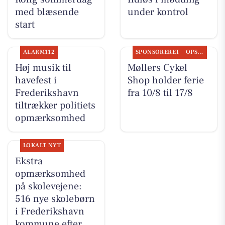
med blæsende
under kontrol
start
ALARM112
SPONSORERET
OPSLAGSTAVLEN
Høj musik til
Møllers Cykel
havefest i
Shop holder ferie
Frederikshavn
fra 10/8 til 17/8
tiltrækker politiets
opmærksomhed
LOKALT NYT
Ekstra
opmærksomhed
på skolevejene:
516 nye skolebørn
i Frederikshavn
kommune efter