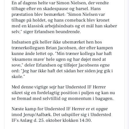
En af dagens helte var Simon Nielsen, der vendte
tilbage efter en skadespause og barsel. Hans
præstation blev bemærket: "Simon Nielsen var
tilbage på holdet, og hans comeback blev kronet
med en klassisk arbejdsindsats og et mål han skaber
selv," siger Erlandsen beundrende.
Indsatsen gik heller ikke ubemærket hen hos
trænerkollegaen Brian Jacobsen, der efter kampen
kunne ånde lettet op. "Min træner kollega har haft
'eksamens mave' hele ugen og har døjet med at
sove," deler Erlandsen og tilføjer Jacobsens egne
ord: "Jeg har ikke haft det sådan her siden jeg gik i
skole."
Med denne vigtige sejr har Understed IF Herrer
sikret sig en fordelagtig position i puljen og kan nu
se fremad med selvtillid og momentum i bagagen.
Næste kamp for Understed IF Herrer er et opgør
imod Jerup/Aalbæk. Det udspiller sig i
Understed
IF's Anlæg
d. 25. oktober klokken 14:30.