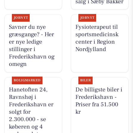
salg i Sæby Bakker
JOBNYT
JOBNYT
Savner du nye
Fysioterapeut til
græsgange? - Her
sportsmedicinsk
er nye ledige
center i Region
stillinger i
Nordjylland
Frederikshavn og
omegn
BOLIGMARKED
BILER
Hanetoften 24,
De billigste biler i
Ravnshøj i
Frederikshavn -
Frederikshavn er
Priser fra 51.500
solgt for
kr
2.300.000 - se
køberen og 4