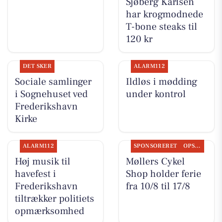
Sjøberg Karlsen
har krogmodnede
T-bone steaks til
120 kr
DET SKER
ALARM112
Sociale samlinger
Ildløs i mødding
i Sognehuset ved
under kontrol
Frederikshavn
Kirke
ALARM112
SPONSORERET
OPSLAGSTAVLEN
Høj musik til
Møllers Cykel
havefest i
Shop holder ferie
Frederikshavn
fra 10/8 til 17/8
tiltrækker politiets
opmærksomhed