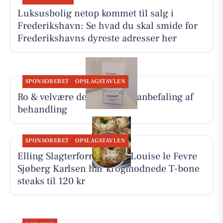
Luksusbolig netop kommet til salg i
Frederikshavn: Se hvad du skal smide for
Frederikshavns dyreste adresser her
SPONSORERET
OPSLAGSTAVLEN
Ro & velvære deler Hennys anbefaling af
behandling
SPONSORERET
OPSLAGSTAVLEN
Elling Slagterforretning v/Louise le Fevre
Sjøberg Karlsen har krogmodnede T-bone
steaks til 120 kr