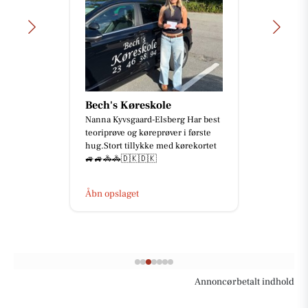
Bech's Køreskole
Nanna Kyvsgaard-Elsberg Har best
teoriprøve og køreprøver i første
hug.Stort tillykke med kørekortet
🚙🚙🚓🚓🇩🇰🇩🇰
Åbn opslaget
Annoncørbetalt indhold