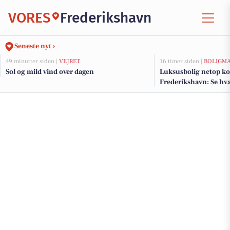
VORES
Frederikshavn
Seneste nyt ›
49 minutter siden |
VEJRET
16 timer siden |
BOLIGM
Sol og mild vind over dagen
Luksusbolig netop kom
Frederikshavn: Se hva
Frederikshavns dyrest