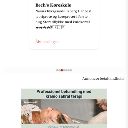
Bech's Køreskole
Nanna Kyvsgaard-Elsberg Har best
teoriprøve og køreprøver i første
hug.Stort tillykke med kørekortet
🚙🚙🚓🚓🇩🇰🇩🇰
Åbn opslaget
Annoncørbetalt indhold