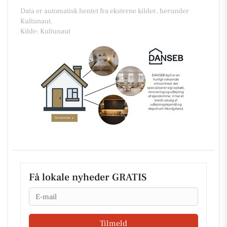
Data er automatisk hentet fra eksterne kilder, herunder
Kultunaut.
Kilde: Kultunaut
Få lokale nyheder GRATIS
Email
Tilmeld