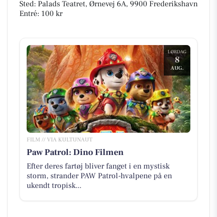
Sted: Palads Teatret, Ørnevej 6A, 9900 Frederikshavn
Entré: 100 kr
LØRDAG
8
AUG.
FILM // VIA KULTUNAUT
Paw Patrol: Dino Filmen
Efter deres fartøj bliver fanget i en mystisk
storm, strander PAW Patrol-hvalpene på en
ukendt tropisk...