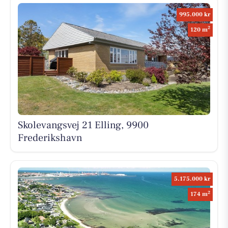
995.000 kr
2
120 m
Skolevangsvej 21 Elling, 9900
Frederikshavn
5.175.000 kr
2
174 m