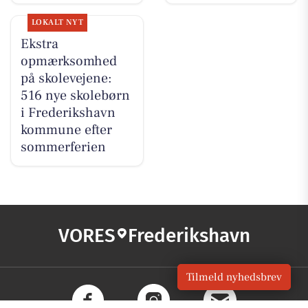
LOKALT NYT
Ekstra
opmærksomhed
på skolevejene:
516 nye skolebørn
i Frederikshavn
kommune efter
sommerferien
VORES
Frederikshavn
Tilmeld nyhedsbrev