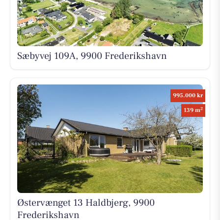
Sæbyvej 109A, 9900 Frederikshavn
995.000 kr
2
139 m
Østervænget 13 Haldbjerg, 9900
Frederikshavn