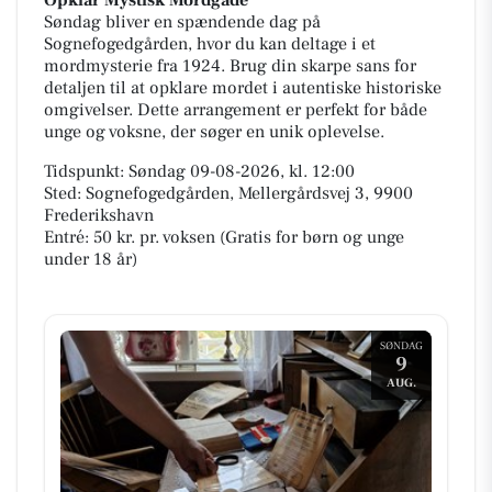
Opklar Mystisk Mordgåde
Søndag bliver en spændende dag på
Sognefogedgården, hvor du kan deltage i et
mordmysterie fra 1924. Brug din skarpe sans for
detaljen til at opklare mordet i autentiske historiske
omgivelser. Dette arrangement er perfekt for både
unge og voksne, der søger en unik oplevelse.
Tidspunkt: Søndag 09-08-2026, kl. 12:00
Sted: Sognefogedgården, Mellergårdsvej 3, 9900
Frederikshavn
Entré: 50 kr. pr. voksen (Gratis for børn og unge
under 18 år)
SØNDAG
9
AUG.