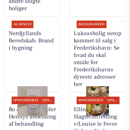
andre solgte
boliger
ALARM112
BOLIGMARKED
Nordjyllands
Luksusbolig netop
Beredskab: Brand
kommet til salg i
i bygning
Frederikshavn: Se
hvad du skal
smide for
Frederikshavns
dyreste adresser
her
SPONSORERET
OPSLAGSTAVLEN
SPONSORERET
OPSLAGSTAVLEN
Ro & velvære deler
Elling
Hennys anbefaling
Slagterforretning
af behandling
v/Louise le Fevre