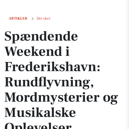
Spændende Weekend i Frederikshavn: Rundflyvning, Mordmysterier 
ARTIKLER
Det sker
Spændende
Weekend i
Frederikshavn:
Rundflyvning,
Mordmysterier og
Musikalske
Oplevelser