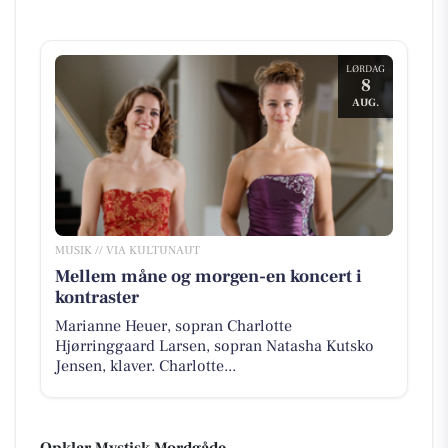
LØRDAG
8
AUG.
MUSIK // VIA KULTUNAUT
Mellem måne og morgen-en koncert i
kontraster
Marianne Heuer, sopran Charlotte
Hjørringgaard Larsen, sopran Natasha Kutsko
Jensen, klaver. Charlotte...