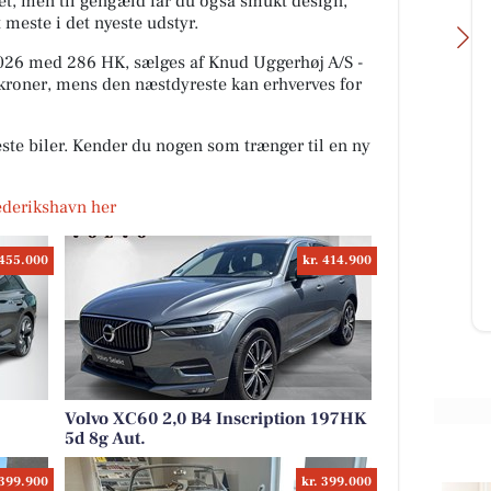
t, men til gengæld får du også smukt design,
 meste i det nyeste udstyr.
2026 med 286 HK, sælges af Knud Uggerhøj A/S -
kroner, mens den næstdyreste kan erhverves for
ste biler. Kender du nogen som trænger til en ny
g Slagterforretning
Bech's Køreskole
Nanna Kyvsgaard-Elsberg Har 
ise le Fevre Sjøberg
Frederikshavn her
teoriprøve og køreprøver i førs
sen
hug.Stort tillykke med kørekor
u gøre weekenden ekstra
🚙🚙🚓🚓🇩🇰🇩🇰
😋 så har vi stadig lidt af
 455.000
kr. 414.900
super flotte krogmodnede T-
eaks til kun 120kr....
Åbn opslaget
slaget
Volvo XC60 2,0 B4 Inscription 197HK
5d 8g Aut.
 399.900
kr. 399.000