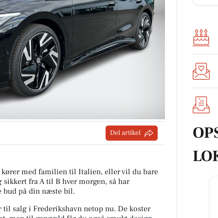
OP
Del artikel
LO
kører med familien til Italien, eller vil du bare
g sikkert fra A til B hver morgen, så har
 bud på din næste bil.
r til salg i Frederikshavn netop nu. De koster