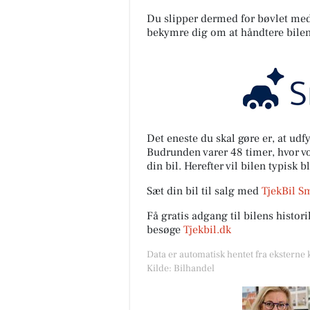
Du slipper dermed for bøvlet med s
bekymre dig om at håndtere bilen
Det eneste du skal gøre er, at ud
Budrunden varer 48 timer, hvor vor
din bil. Herefter vil bilen typisk b
Sæt din bil til salg med
TjekBil S
Få gratis adgang til bilens histo
besøge
Tjekbil.dk
Data er automatisk hentet fra eksterne 
Kilde: Bilhandel