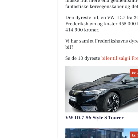
måske lidt mere end gennemsnitte
fantastiske køreegenskaber og det
Den dyreste bil, en VW ID.7 fra 
Frederikshavn og koster 455.000 
414.900 kroner.
Vi har samlet Frederikshavns dyre
Ellin
bil?
v/Lou
Se de 10 dyreste
biler til salg i 
Karl
Skal d
lækker
kr.
vores 
bone st
Åbn op
VW ID.7 86 Style S Tourer
kr.