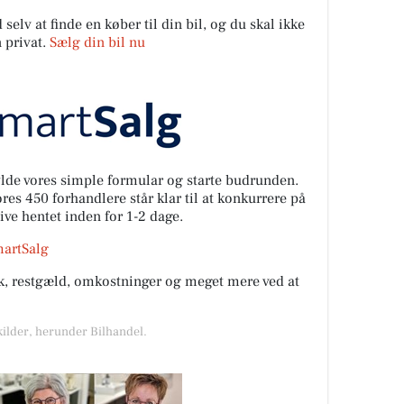
elv at finde en køber til din bil, og du skal ikke
 privat.
Sælg din bil nu
fylde vores simple formular og starte budrunden.
es 450 forhandlere står klar til at konkurrere på
live hentet inden for 1-2 dage.
martSalg
rik, restgæld, omkostninger og meget mere ved at
kilder, herunder Bilhandel.