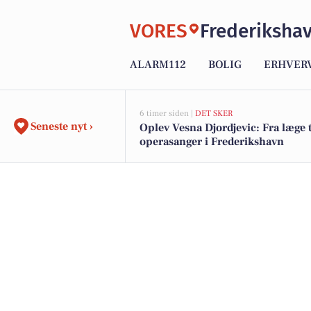
VORES
Frederiksha
ALARM112
BOLIG
ERHVER
6 timer siden |
DET SKER
Seneste nyt ›
Oplev Vesna Djordjevic: Fra læge t
operasanger i Frederikshavn