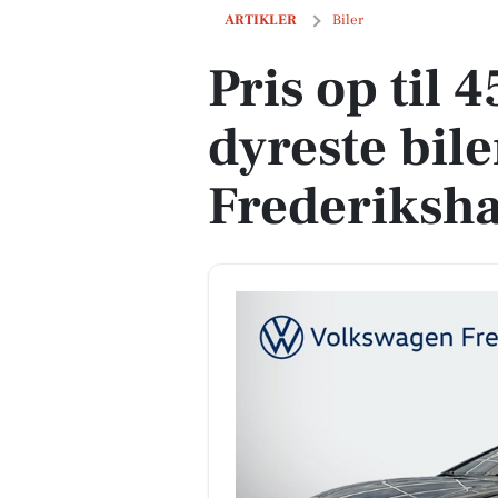
Pris op til 455.000 kr! Se de dyreste bil
ARTIKLER
Biler
Pris op til 
dyreste biler
Frederiksh