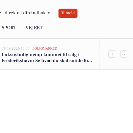
 -
direkte i din indbakke
Tilmeld
SPORT
VEJRET
07-08-2026 13:00 |
BOLIGMARKED
07-08-2026 07:06
‹
›
Luksusbolig netop kommet til salg i
Sociale saml
Frederikshavn: Se hvad du skal smide for
Frederiksha
Frederikshavns dyreste adresser her