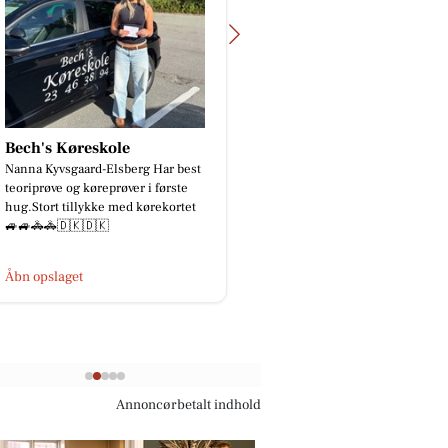
Ro & velvære
best
Henny har sendt en mail hun
te
skriver👍 Hej Kirsten og Helle
tet
Tusind tak fordi i giver os det flotte
tilbud i august måned. De...
Åbn opslaget
Annoncørbetalt indhold