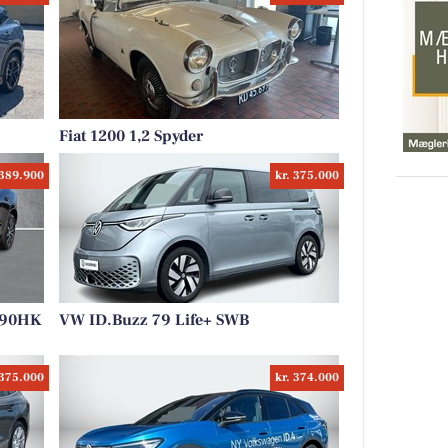
Fiat 1200 1,2 Spyder
 389.900
kr. 375.000
 190HK
VW ID.Buzz 79 Life+ SWB
 375.000
kr. 374.000