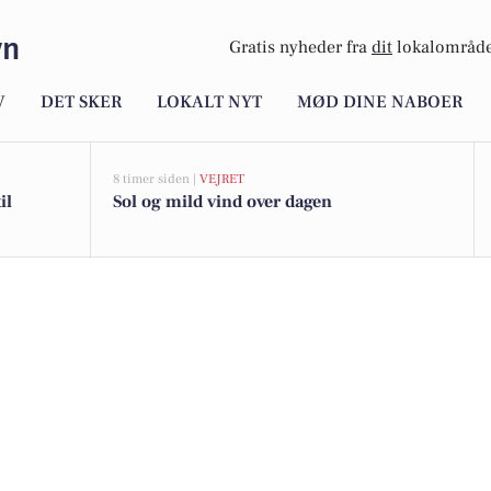
vn
Gratis nyheder fra
dit
lokalområde
V
DET SKER
LOKALT NYT
MØD DINE NABOER
8 timer siden |
VEJRET
il
Sol og mild vind over dagen