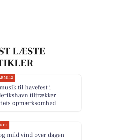
ST LÆSTE
TIKLER
ARM112
musik til havefest i
erikshavn tiltrækker
itiets opmærksomhed
JRET
og mild vind over dagen