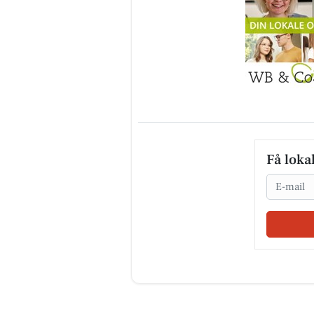
Få loka
Email