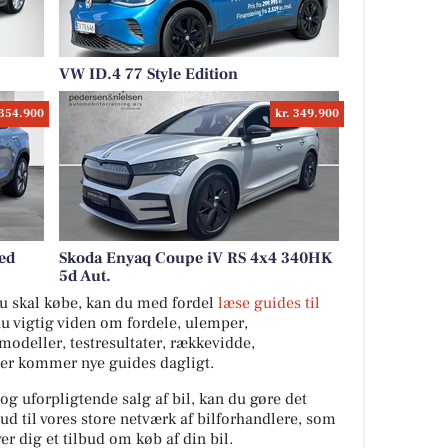
VW ID.4 77 Style Edition
 354.900
kr. 349.900
ed
Skoda Enyaq Coupe iV RS 4x4 340HK
5d Aut.
 du skal købe, kan du med fordel
læse guides til
du vigtig viden om fordele, ulemper,
ilmodeller, testresultater, rækkevidde,
Der kommer nye guides dagligt.
 og uforpligtende salg af bil, kan du gøre det
ud til vores store netværk af bilforhandlere, som
er dig et tilbud om køb af din bil.