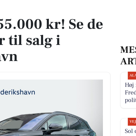
er til salg i Frederikshavn
455.000 kr! Se de
 til salg i
ME
avn
AR
AL
Høj 
Fred
pol
VE
Sol 