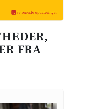
Se seneste opdateringer
YHEDER,
ER FRA