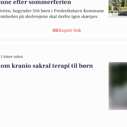
une efter sommerferien
ferien, begynder 516 børn i Frederikshavn Kommune
somheden på skolevejene skal derfor igen skærpes.
Kopiér link
11 timer siden
 om kranio sakral terapi til børn