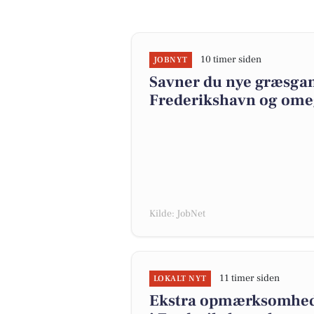
10 timer siden
JOBNYT
Savner du nye græsgange
Frederikshavn og om
Kilde: JobNet
11 timer siden
LOKALT NYT
Ekstra opmærksomhed 