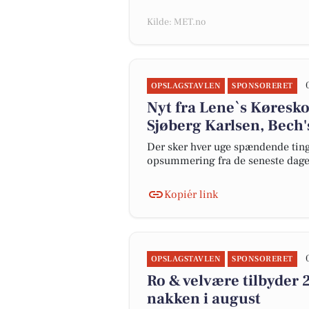
Kilde: MET.no
OPSLAGSTAVLEN
SPONSORERET
Nyt fra Lene`s Køresko
Sjøberg Karlsen, Bech'
Der sker hver uge spændende ting 
opsummering fra de seneste dag
Kopiér link
OPSLAGSTAVLEN
SPONSORERET
Ro & velvære tilbyder 
nakken i august