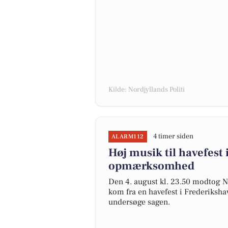
Kilde: Nordjyllands Politi
4 timer siden
ALARM112
Høj musik til havefest 
opmærksomhed
Den 4. august kl. 23.50 modtog N
kom fra en havefest i Frederikshavn
undersøge sagen.