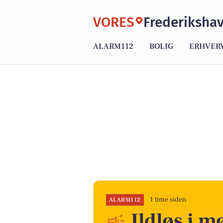
VORES
Frederiksha
ALARM112
BOLIG
ERHVER
1 time siden
ALARM112
Ildløs i 