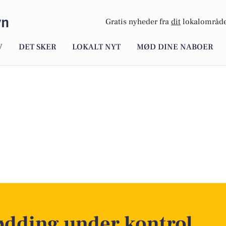
vn
Gratis nyheder fra
dit
lokalområde
V
DET SKER
LOKALT NYT
MØD DINE NABOER
mødding under kontrol