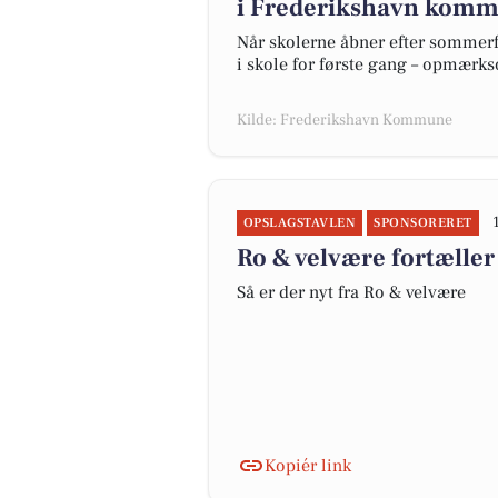
i Frederikshavn komm
Når skolerne åbner efter sommer
i skole for første gang – opmærk
Kilde: Frederikshavn Kommune
OPSLAGSTAVLEN
SPONSORERET
Ro & velvære fortæller
Så er der nyt fra Ro & velvære
Kopiér link