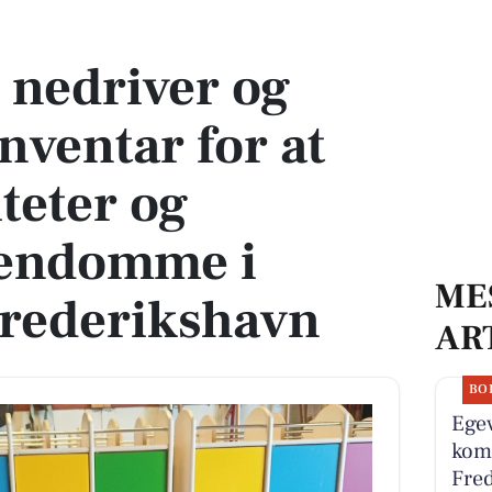
tar for at samle aktiviteter og optimere ejendomme i Skagen og Frederikshav
nedriver og
nventar for at
teter og
jendomme i
ME
Frederikshavn
AR
BO
Egev
komm
Fred