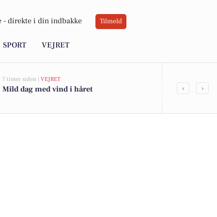
 -
direkte i din indbakke
Tilmeld
SPORT
VEJRET
7 timer siden |
VEJRET
22 timer siden |
‹
›
Mild dag med vind i håret
Frederikshav
Søværnet und
træningshal