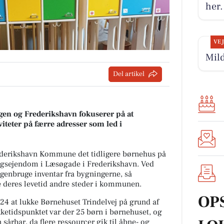
her.
VE
Mild
Del artikel
n og Frederikshavn fokuserer på at
iteter på færre adresser som led i
derikshavn Kommune det tidligere børnehus på
ingsejendom i Læsøgade i Frederikshavn. Ved
 genbruge inventar fra bygningerne, så
e deres levetid andre steder i kommunen.
OP
24 at lukke Børnehuset Trindelvej på grund af
kketidspunktet var der 25 børn i børnehuset, og
 sårbar, da flere ressourcer gik til åbne- og