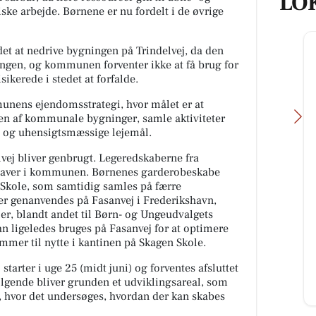
LO
ke arbejde. Børnene er nu fordelt i de øvrige
et at nedrive bygningen på Trindelvej, da den
ningen, og kommunen forventer ikke at få brug for
ikerede i stedet at forfalde.
unens ejendomsstrategi, hvor målet er at
n af kommunale bygninger, samle aktiviteter
re og uhensigtsmæssige lejemål.
elvej bliver genbrugt. Legeredskaberne fra
ehaver i kommunen. Børnenes garderobeskabe
ev Skole, som samtidig samles på færre
g
Bech's Køreskole
r genanvendes på Fasanvej i Frederikshavn,
Nanna Kyvsgaard-Elsberg Har best
rg
er, blandt andet til Børn- og Ungeudvalgets
teoriprøve og køreprøver i første
n ligeledes bruges på Fasanvej for at optimere
hug.Stort tillykke med kørekortet
mer til nytte i kantinen på Skagen Skole.
teaks
🚙🚙🚓🚓🇩🇰🇩🇰
længe
starter i uge 25 (midt juni) og forventes afsluttet
n
rfølgende bliver grunden et udviklingsareal, som
Åbn opslaget
, hvor det undersøges, hvordan der kan skabes