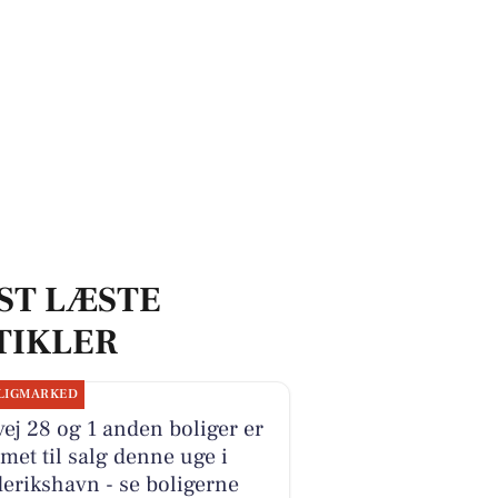
n
ST LÆSTE
TIKLER
LIGMARKED
ej 28 og 1 anden boliger er
et til salg denne uge i
erikshavn - se boligerne