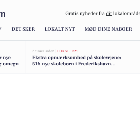
vn
Gratis nyheder fra
dit
lokalområde
V
DET SKER
LOKALT NYT
MØD DINE NABOER
2 timer siden |
LOKALT NYT
r nye
Ekstra opmærksomhed på skolevejene:
 og omegn
516 nye skolebørn i Frederikshavn
kommune efter sommerferien