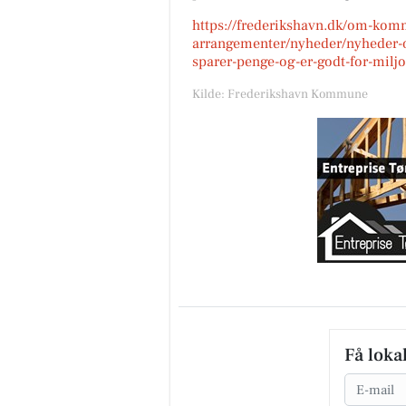
https://frederikshavn.dk/om-ko
arrangementer/nyheder/nyheder-
sparer-penge-og-er-godt-for-miljo
Kilde: Frederikshavn Kommune
Få loka
Email