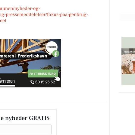
mmunen/nyheder-og-
og-pressemeddelelser/fokus-paa-genbrug-
eet
le nyheder GRATIS