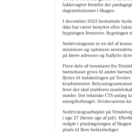
lukkevagter fremfor det pædagogis
daginstitutioner i Skagen.
I december 2025 besluttede byråd
ikke har været benyttet efter luk
bygningen fremover. Bygningen ris
Nedrivningerne er en del af komm
minimere og optimere anvendelse
på færre adresser og fraflytte dy
Flere dele af inventaret fra Trind
børnehuset gives til andre børn
flyttes til indskolingen på Torsl
Elling Slagterforretnin
kvadratmeter. Belysningsarmature
v/Louise le Fevre Sjøbe
hvor der skal etableres mødelokal
møder. Det tekniske CTS-anlæg ka
Karlsen
energiforbruget. Hvidevarerne kom
Så er det næste hold T-bone s
klar🤩🤩🥩 Ons, Tors, fre, så 
Nedrivningsarbejdet på Trindelvej 
lager haves. T-bone steaks ku
i uge 27 (første uge af juli). Efte
120kr pr stk. Kalvekote...
indgår i planlægningen af Skagen
plads til flere helårsboliger.
Åbn opslaget