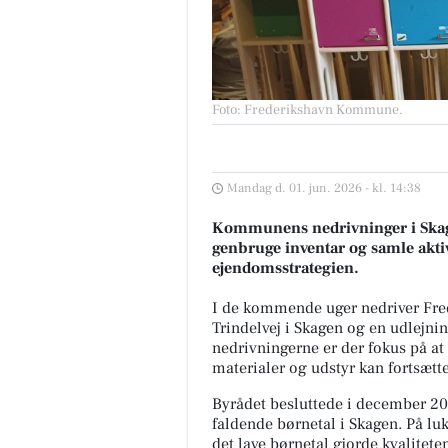
Foto: Frederikshavn Kommune
.
Mandag d. 01. jun. 2026 - kl. 14:38
Kommunens nedrivninger i Skage
genbruge inventar og samle aktiv
ejendomsstrategien.
I de kommende uger nedriver Fre
Trindelvej i Skagen og en udlejn
nedrivningerne er der fokus på at
materialer og udstyr kan fortsætt
Byrådet besluttede i december 20
faldende børnetal i Skagen. På lu
det lave børnetal gjorde kvaliteten