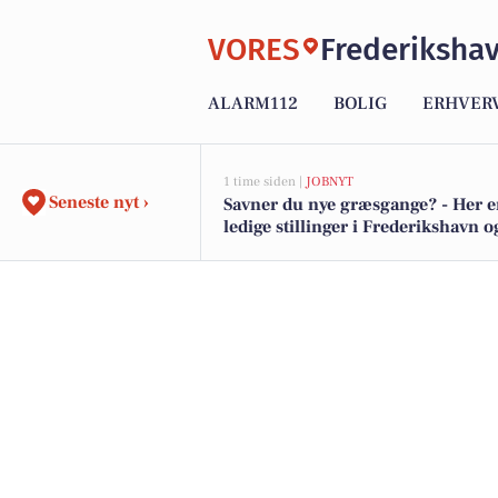
VORES
Frederiksha
ALARM112
BOLIG
ERHVER
1 time siden |
JOBNYT
Seneste nyt ›
Savner du nye græsgange? - Her e
ledige stillinger i Frederikshavn