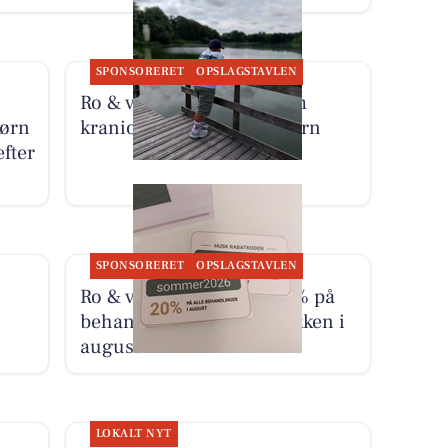
SPONSORERET
OPSLAGSTAVLEN
Ro & velvære fortæller om
børn
kranio sakral terapi til børn
fter
SPONSORERET
OPSLAGSTAVLEN
Ro & velvære tilbyder 20% på
behandling for ondt i nakken i
august
LOKALT NYT