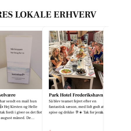
RES LOKALE ERHVERV
Hotel Frederikshavn
Mæglerhuset Sæby
KiDS Coo
 teamet fejret efter en
5 GODE GRUNDE TIL AT KIGGE
🦔 VERDENS
isk sæson, med lidt godt at
NÆRMERE PÅ TERNEVEJ 9 🤩 ✔️
De nye Børste
g drikke 🥂☀️ Tak for jer🙏🥰
Indflytningsklar villa i hjertet af
butikken 😍
Østervrå ✔️ Gennemrenoveret med
m...