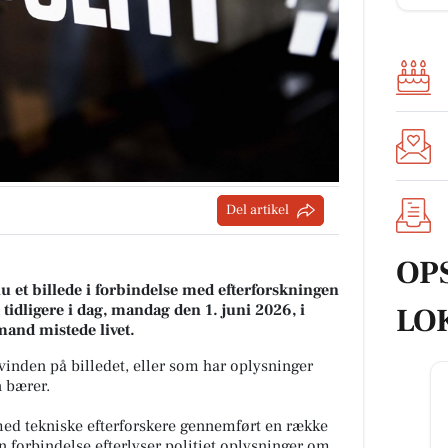
Del artikel
OP
nu et billede i forbindelse med efterforskningen
d tidligere i dag, mandag den 1. juni 2026, i
LO
mand mistede livet.
 kvinden på billedet, eller som har oplysninger
n bærer.
ed tekniske efterforskere gennemført en række
en forbindelse efterlyser politiet oplysninger om