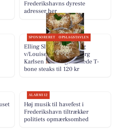
Frederikshavns dyreste
adresser her
SPONSORERET
OPSLAGSTAVLEN
Elling Slagterforretning
v/Louise le Fevre Sjøberg
Karlsen har krogmodnede T-
bone steaks til 120 kr
ALARM112
uset
Høj musik til havefest i
Frederikshavn tiltrækker
politiets opmærksomhed