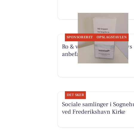
SPONSORERET
OPSLAGSTAVLEN
Ro & velvære deler Hennys
anbefaling af behandling
DET SKER
Sociale samlinger i Sogneh
ved Frederikshavn Kirke