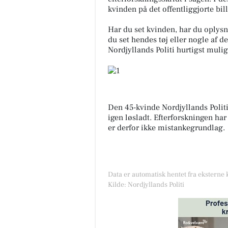
kvinden på det offentliggjorte bil
Har du set kvinden, har du oplysn
du set hendes tøj eller nogle af d
Nordjyllands Politi hurtigst mulig
Elling Slagterforretning
v/Louise le Fevre Sjøbe
Karlsen
Den 45-kvinde Nordjyllands Politi
Skal du gøre weekenden ekstr
igen løsladt. Efterforskningen ha
lækker🤩😋 så har vi stadig lidt
er derfor ikke mistankegrundlag.
vores super flotte krogmodned
bone steaks til kun 120kr....
Åbn opslaget
Data er automatisk hentet fra eksterne 
Kilde: Nordjyllands Politi