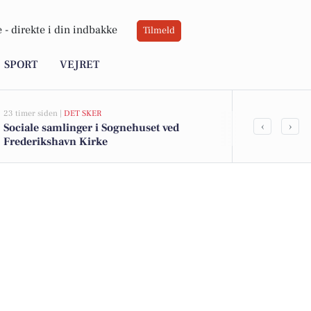
 -
direkte i din indbakke
Tilmeld
SPORT
VEJRET
23 timer siden |
DET SKER
06-08-2026 20:0
‹
›
Sociale samlinger i Sognehuset ved
Ildløs i mød
Frederikshavn Kirke