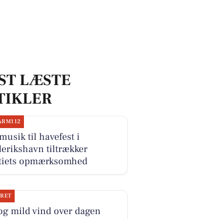
ST LÆSTE
TIKLER
ARM112
musik til havefest i
erikshavn tiltrækker
itiets opmærksomhed
JRET
og mild vind over dagen