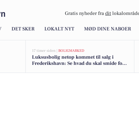
vn
Gratis nyheder fra
dit
lokalområde
V
DET SKER
LOKALT NYT
MØD DINE NABOER
17 timer siden |
BOLIGMARKED
Luksusbolig netop kommet til salg i
Frederikshavn: Se hvad du skal smide for
Frederikshavns dyreste adresser her