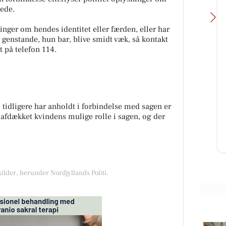
lede.
inger om hendes identitet eller færden, eller har
e genstande, hun bar, blive smidt væk, så kontakt
t på telefon 114.
Bech's Køreskole
Nanna Kyvsgaard-Elsberg Har best
rg
teoriprøve og køreprøver i første
hug.Stort tillykke med kørekortet
 tidligere har anholdt i forbindelse med sagen er
a
🚙🚙🚓🚓🇩🇰🇩🇰
r afdækket kvindens mulige rolle i sagen, og der
 af
e T-
Åbn opslaget
kilder, herunder Nordjyllands Politi.