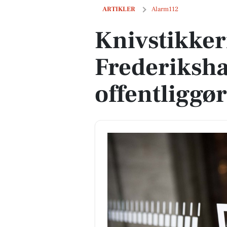
Knivstikkeri i Frederikshavn: Politiet o
ARTIKLER
Alarm112
Knivstikkeri
Frederikshav
offentliggør