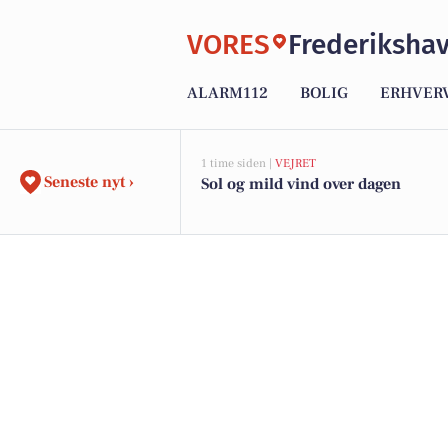
VORES
Frederiksha
ALARM112
BOLIG
ERHVER
1 time siden |
VEJRET
Seneste nyt ›
Sol og mild vind over dagen