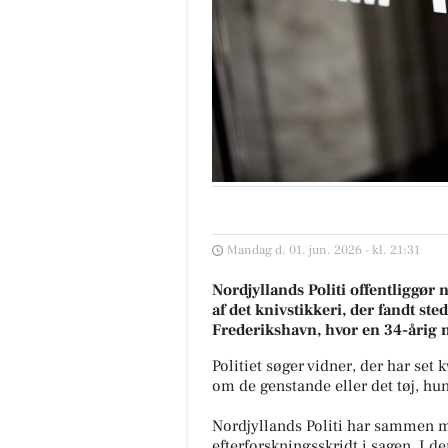
Mandag d. 01. jun. 2026 - kl. 21:31
Nordjyllands Politi offentliggør 
af det knivstikkeri, der fandt ste
Frederikshavn, hvor en 34-årig 
Politiet søger vidner, der har set
om de genstande eller det tøj, hu
Nordjyllands Politi har sammen m
efterforskningsskridt i sagen. I d