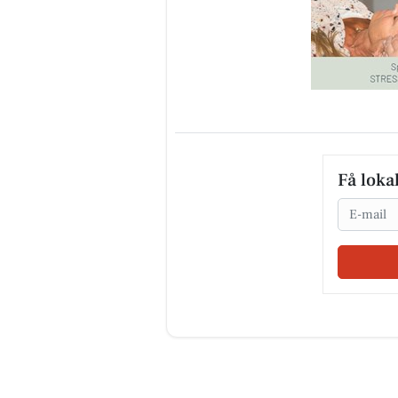
Få loka
Email