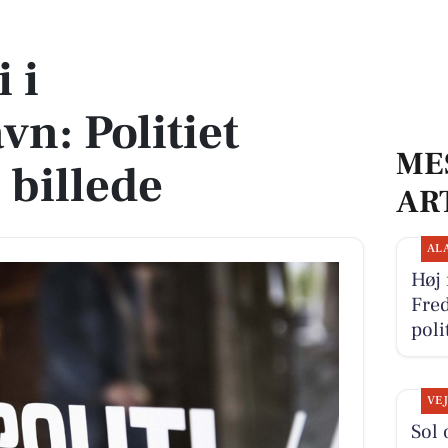
ffentliggør billede
 i
n: Politiet
ME
 billede
AR
AL
Høj 
Fred
pol
VE
Sol 