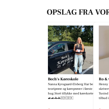
OPSLAG FRA VO
ech's Køreskole
Ro & velvære
Park 
nna Kyvsgaard-Elsberg Har best
Henny har sendt en mail hun
Så blev
oriprøve og køreprøver i første
skriver👍 Hej Kirsten og Helle
fantast
g.Stort tillykke med kørekortet
Tusind tak fordi i giver os det flotte
spise o
🚙🚓🚓🇩🇰🇩🇰
tilbud i august måned. De...