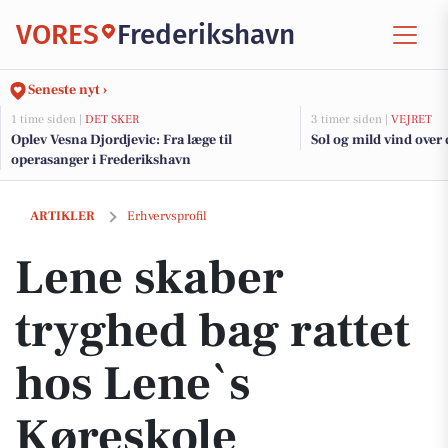
VORES
Frederikshavn
Seneste nyt ›
1 time siden |
DET SKER
3 timer siden |
VEJRET
Oplev Vesna Djordjevic: Fra læge til
Sol og mild vind over
operasanger i Frederikshavn
Lene skaber tryghed bag rattet hos Lene`s Køreskole
ARTIKLER
Erhvervsprofil
Lene skaber
tryghed bag rattet
hos Lene`s
Køreskole