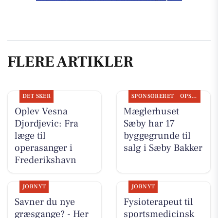
FLERE ARTIKLER
DET SKER
SPONSORERET
OPSLAGSTAVLEN
Oplev Vesna
Mæglerhuset
Djordjevic: Fra
Sæby har 17
læge til
byggegrunde til
operasanger i
salg i Sæby Bakker
Frederikshavn
JOBNYT
JOBNYT
Savner du nye
Fysioterapeut til
græsgange? - Her
sportsmedicinsk