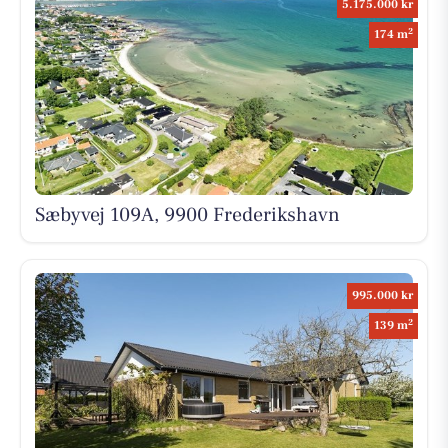
5.175.000 kr
2
174 m
Sæbyvej 109A, 9900 Frederikshavn
995.000 kr
2
139 m