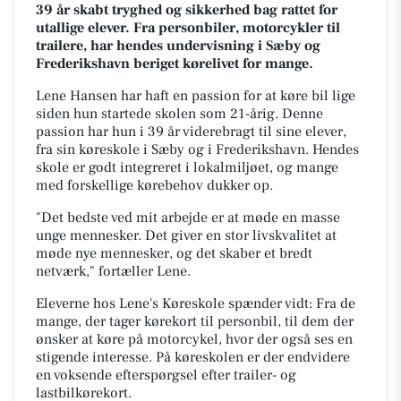
39 år skabt tryghed og sikkerhed bag rattet for
utallige elever. Fra personbiler, motorcykler til
trailere, har hendes undervisning i Sæby og
Frederikshavn beriget kørelivet for mange.
Lene Hansen har haft en passion for at køre bil lige
siden hun startede skolen som 21-årig. Denne
passion har hun i 39 år viderebragt til sine elever,
fra sin køreskole i Sæby og i Frederikshavn. Hendes
skole er godt integreret i lokalmiljøet, og mange
med forskellige kørebehov dukker op.
"Det bedste ved mit arbejde er at møde en masse
unge mennesker. Det giver en stor livskvalitet at
møde nye mennesker, og det skaber et bredt
netværk," fortæller Lene.
Eleverne hos Lene's Køreskole spænder vidt: Fra de
mange, der tager kørekort til personbil, til dem der
ønsker at køre på motorcykel, hvor der også ses en
stigende interesse. På køreskolen er der endvidere
en voksende efterspørgsel efter trailer- og
lastbilkørekort.