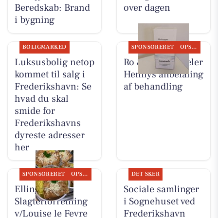
Beredskab: Brand
over dagen
i bygning
BOLIGMARKED
SPONSORERET
OPSLAGSTAVLEN
Luksusbolig netop
Ro & velvære deler
kommet til salg i
Hennys anbefaling
Frederikshavn: Se
af behandling
hvad du skal
smide for
Frederikshavns
dyreste adresser
her
SPONSORERET
OPSLAGSTAVLEN
DET SKER
Elling
Sociale samlinger
Slagterforretning
i Sognehuset ved
v/Louise le Fevre
Frederikshavn