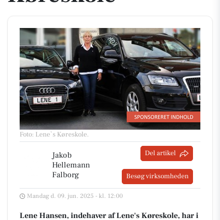
Foto: Lene`s Køreskole
.
Del artikel
Jakob
Hellemann
Falborg
Besøg virksomheden
Mandag d. 09. jun. 2025 - kl. 12:00
Lene Hansen, indehaver af Lene's Køreskole, har i