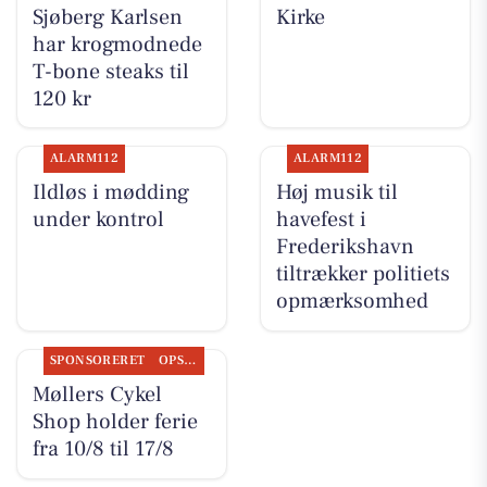
Sjøberg Karlsen
Kirke
har krogmodnede
T-bone steaks til
120 kr
ALARM112
ALARM112
Ildløs i mødding
Høj musik til
under kontrol
havefest i
Frederikshavn
tiltrækker politiets
opmærksomhed
SPONSORERET
OPSLAGSTAVLEN
Møllers Cykel
Shop holder ferie
fra 10/8 til 17/8