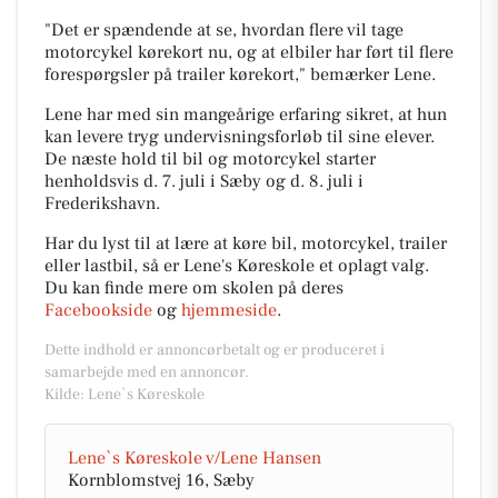
"Det er spændende at se, hvordan flere vil tage
motorcykel kørekort nu, og at elbiler har ført til flere
forespørgsler på trailer kørekort," bemærker Lene.
Lene har med sin mangeårige erfaring sikret, at hun
kan levere tryg undervisningsforløb til sine elever.
De næste hold til bil og motorcykel starter
henholdsvis d. 7. juli i Sæby og d. 8. juli i
Frederikshavn.
Har du lyst til at lære at køre bil, motorcykel, trailer
eller lastbil, så er Lene's Køreskole et oplagt valg.
Du kan finde mere om skolen på deres
Facebookside
og
hjemmeside
.
Dette indhold er annoncørbetalt og er produceret i
samarbejde med en annoncør.
Kilde: Lene`s Køreskole
Lene`s Køreskole v/Lene Hansen
Kornblomstvej 16, Sæby