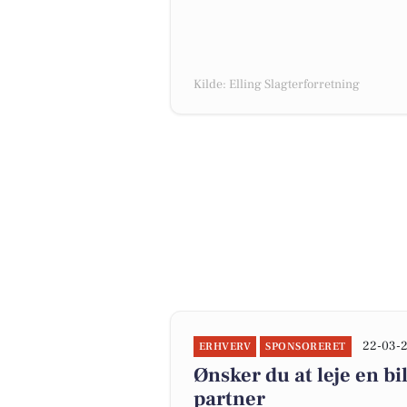
Kilde: Elling Slagterforretning
22-03-2
ERHVERV
SPONSORERET
Ønsker du at leje en bi
partner