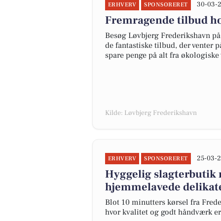
30-03-2
ERHVERV
SPONSORERET
Fremragende tilbud h
Besøg Løvbjerg Frederikshavn på H
de fantastiske tilbud, der venter
spare penge på alt fra økologisk
Kilde: Løvbjerg Frederikshavn
25-03-2
ERHVERV
SPONSORERET
Hyggelig slagterbutik
hjemmelavede delikate
Blot 10 minutters kørsel fra Frede
hvor kvalitet og godt håndværk er