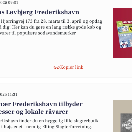
025 09:01
os Løvbjerg Frederikshavn
jørringvej 173 fra 28. marts til 3. april og opdag
 på dig! Her kan du gøre en lang række gode køb og
e varer til populære sodavandsmærker
Kopiér link
025 11:31
 nær Frederikshavn tilbyder
sser og lokale råvarer
rikshavn finder du en hyggelig lille slagterbutik,
 i højsædet - nemlig Elling Slagterforretning.