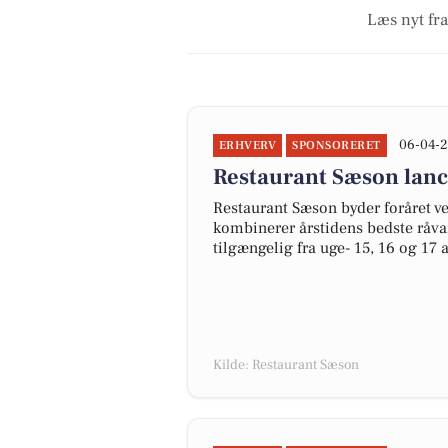
Læs nyt fra
06-04-2
ERHVERV
SPONSORERET
Restaurant Sæson lan
Restaurant Sæson byder foråret
kombinerer årstidens bedste råva
tilgængelig fra uge- 15, 16 og 17 a
Kilde: Restaurant Sæson