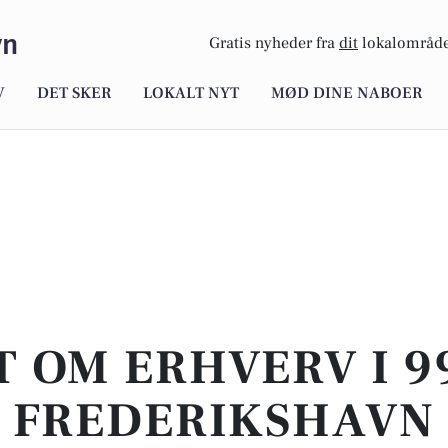
vn
Gratis nyheder fra
dit
lokalområde
V
DET SKER
LOKALT NYT
MØD DINE NABOER
T OM ERHVERV I 9
FREDERIKSHAVN