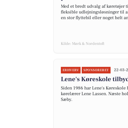
Med et bredt udvalg af køretøjer 
fleksible udlejningsløsninger til
en stor flyttebil eller noget helt 
Kilde: Mørk & Nordentoft
22-03-2
ERHVERV
SPONSORERET
Lene's Køreskole tilb
Siden 1986 har Lene's Køreskole h
kørelærer Lene Lassen. Næste holds
Sæby.