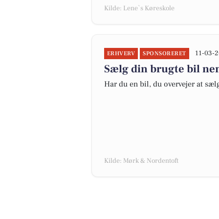
Kilde: Lene`s Køreskole
11-03-2
ERHVERV
SPONSORERET
Sælg din brugte bil ne
Har du en bil, du overvejer at sæ
Kilde: Mørk & Nordentoft