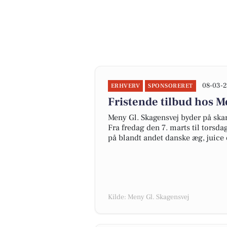
08-03-2
ERHVERV
SPONSORERET
Fristende tilbud hos M
Meny Gl. Skagensvej byder på ska
Fra fredag den 7. marts til torsd
på blandt andet danske æg, juice og
Kilde: Meny Gl. Skagensvej