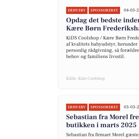
04-03-2
ERHVERV
SPONSORERET
Opdag det bedste inde
Kære Børn Frederiksh
KiDS Coolshop / Kære Børn Freder
af kvalitets babyudstyr, herund
personlig rådgivning, så forældre
behov og familiens livsstil.
Kilde: Kids Coolshop
03-03-2
ERHVERV
SPONSORERET
Sebastian fra Morel fre
butikken i marts 2025
Sebastian fra firmaet Morel gæster