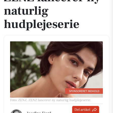
naturlig
hudplejeserie
Foto: ZENZ
.
ZENZ lancerer ny naturlig hudplejeserie.
Del artikel