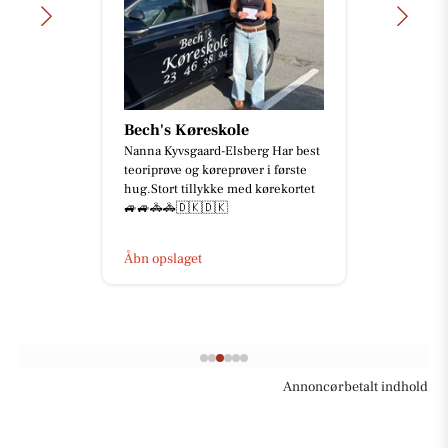
Bech's Køreskole
Nanna Kyvsgaard-Elsberg Har best
teoriprøve og køreprøver i første
hug.Stort tillykke med kørekortet
🚙🚙🚓🚓🇩🇰🇩🇰
Åbn opslaget
Annoncørbetalt indhold