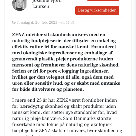
Josefine Fjord
Laursen
Besøg virksomheden
Torsdag d. 20. feb. 2025 - kl. 11:31
ZENZ udvider sit skønhedsunivers med en
naturlig hudplejeserie, der tilbyder en enkel og
effektiv rutine fri for uønsket kemi. Formuleret
med økologiske ingredienser og emballage af
genanvendt plastik, plejer produkterne huden
nænsomt og fremhæver dens naturlige skønhed.
Serien er fri for pore-clogging ingredienser,
hvilket gør den velegnet til alle, også dem med
uren eller sensitiv hud, og er skabt med omtanke
for både dit velvære og planeten.
I mere end 25 år har ZENZ været frontløber inden
for bæredygtig skønhed og skabt produkter uden
uønsket kemi, der sætter nye standarder for, hvad
naturlig pleje kan være. Som Danmarks største
frisørkæde med fokus på naturlig og økologisk
hårpleje har ZENZ skabt et univers, hvor skønhed og