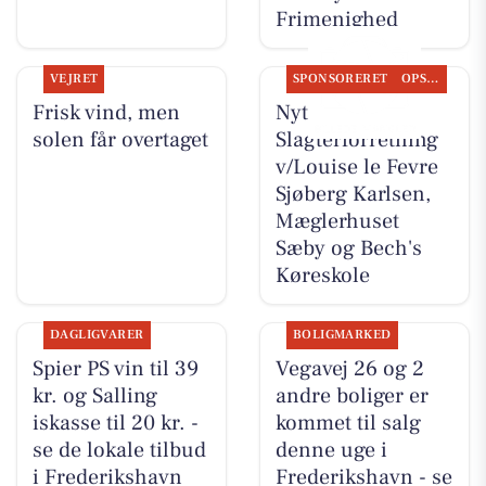
Frimenighed
VEJRET
SPONSORERET
OPSLAGSTAVLEN
Frisk vind, men
Nyt fra Elling
solen får overtaget
Slagterforretning
v/Louise le Fevre
Sjøberg Karlsen,
Mæglerhuset
Sæby og Bech's
Køreskole
DAGLIGVARER
BOLIGMARKED
Spier PS vin til 39
Vegavej 26 og 2
kr. og Salling
andre boliger er
iskasse til 20 kr. -
kommet til salg
se de lokale tilbud
denne uge i
i Frederikshavn
Frederikshavn - se