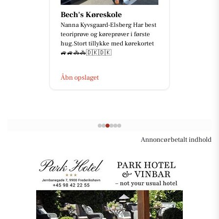
Bech's Køreskole
Nanna Kyvsgaard-Elsberg Har best
teoriprøve og køreprøver i første
hug.Stort tillykke med kørekortet
🚙🚙🚓🚓🇩🇰🇩🇰
Åbn opslaget
Annoncørbetalt indhold