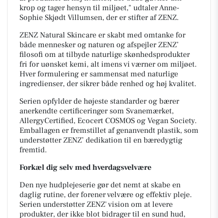
krop og tager hensyn til miljøet,"
udtaler Anne-
Sophie Skjødt Villumsen, der er stifter af ZENZ.
ZENZ Natural Skincare er skabt med omtanke for
både mennesker og naturen og afspejler ZENZ’
filosofi om at tilbyde naturlige skønhedsprodukter
fri for uønsket kemi, alt imens vi værner om miljøet.
Hver formulering er sammensat med naturlige
ingredienser, der sikrer både renhed og høj kvalitet.
Serien opfylder de højeste standarder og bærer
anerkendte certificeringer som Svanemærket,
AllergyCertified, Ecocert COSMOS og Vegan Society.
Emballagen er fremstillet af genanvendt plastik, som
understøtter ZENZ’ dedikation til en bæredygtig
fremtid.
Forkæl dig selv med hverdagsvelvære
Den nye hudplejeserie gør det nemt at skabe en
daglig rutine, der forener velvære og effektiv pleje.
Serien understøtter ZENZ' vision om at levere
produkter, der ikke blot bidrager til en sund hud,