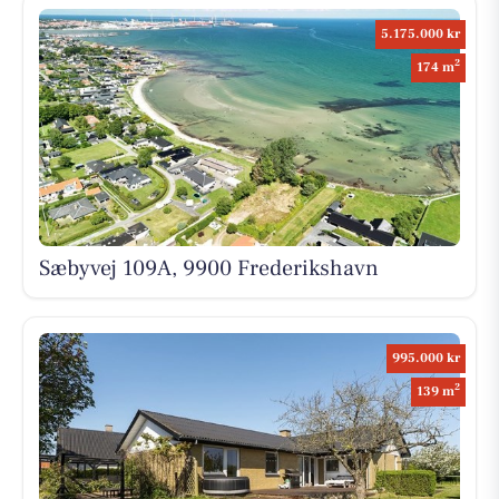
5.175.000 kr
2
174 m
Sæbyvej 109A, 9900 Frederikshavn
995.000 kr
2
139 m