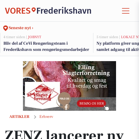
VORES
Frederikshavn
Seneste nyt ›
4 timer siden |
JOBNYT
5 timer siden |
LOKALT N
Bliv del af CeVi Rengøringsteam i
Ny platform giver ung
Frederikshavn som rengøringsmedarbejder
samlet adgang til akt
jobs
ZENZ lancerer ny naturlig hudplejeserie
ARTIKLER
Erhverv
ZENZ lancerer ny