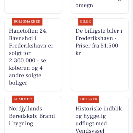
omegn
BOLIGMARKED
BILER
Hanetoften 24,
De billigste biler i
Ravnshøj i
Frederikshavn -
Frederikshavn er
Priser fra 51.500
solgt for
kr
2.300.000 - se
køberen og 4
andre solgte
boliger
ALARM112
DET SKER
Nordjyllands
Historiske indblik
Beredskab: Brand
og hyggelig
i bygning
udflugt med
Vendsyssel