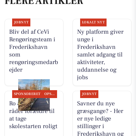
FLERE ARTIKLER
JOBNYT
LOKALT NYT
Bliv del af CeVi
Ny platform giver
Rengøringsteam i
unge i
Frederikshavn
Frederikshavn
som
samlet adgang til
rengøringsmedarb
aktiviteter,
ejder
uddannelse og
jobs
SPONSORERET
OPSLAGSTAVLEN
JOBNYT
Ro & velvære
Savner du nye
råder forældre til
græsgange? - Her
at tage
er nye ledige
skolestarten roligt
stillinger i
Frederikshavn og