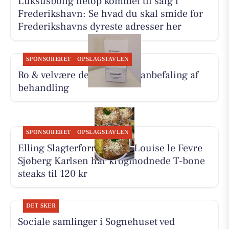
Luksusbolig netop kommet til salg i
Frederikshavn: Se hvad du skal smide for
Frederikshavns dyreste adresser her
SPONSORERET
OPSLAGSTAVLEN
Ro & velvære deler Hennys anbefaling af
behandling
SPONSORERET
OPSLAGSTAVLEN
Elling Slagterforretning v/Louise le Fevre
Sjøberg Karlsen har krogmodnede T-bone
steaks til 120 kr
DET SKER
Sociale samlinger i Sognehuset ved