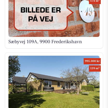
174 m
Sæbyvej 109A, 9900 Frederikshavn
995.000 kr
2
139 m