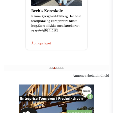
Bech's Køreskole
Nanna Kyvsgaard-Elsberg Har best
teoriprøve og køreprøver i første
hug.Stort tillykke med kørekortet
🚙🚙🚓🚓🇩🇰🇩🇰
Åbn opslaget
Annoncørbetalt indhold