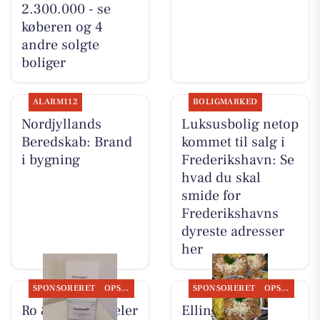
2.300.000 - se
køberen og 4
andre solgte
boliger
ALARM112
BOLIGMARKED
Nordjyllands
Luksusbolig netop
Beredskab: Brand
kommet til salg i
i bygning
Frederikshavn: Se
hvad du skal
smide for
Frederikshavns
dyreste adresser
her
SPONSORERET
OPSLAGSTAVLEN
SPONSORERET
OPSLAGSTAVLEN
Ro & velvære deler
Elling