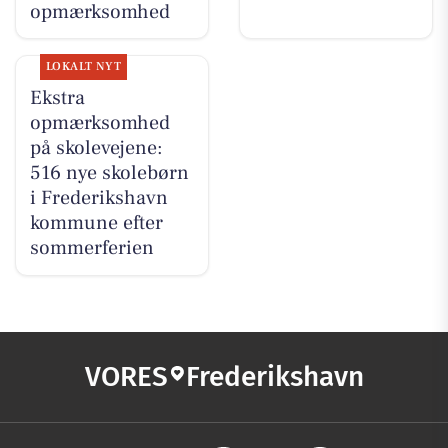
opmærksomhed
LOKALT NYT
Ekstra
opmærksomhed
på skolevejene:
516 nye skolebørn
i Frederikshavn
kommune efter
sommerferien
VORES
Frederikshavn