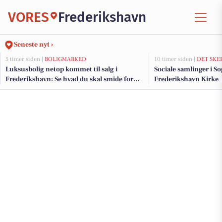
VORES
Frederikshavn
Seneste nyt ›
5 timer siden |
BOLIGMARKED
10 timer siden |
DET SKE
Luksusbolig netop kommet til salg i
Sociale samlinger i S
Frederikshavn: Se hvad du skal smide for
Frederikshavn Kirke
Frederikshavns dyreste adresser her