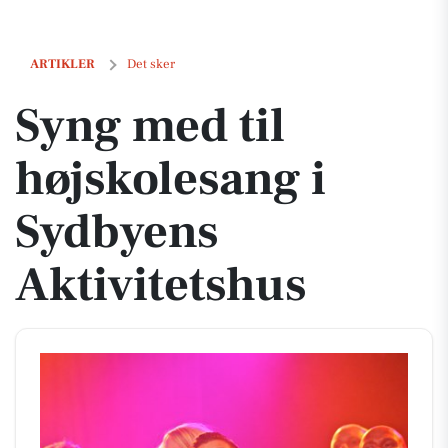
Syng med til højskolesang i Sydbyens Aktivitetshus
ARTIKLER
Det sker
Syng med til
højskolesang i
Sydbyens
Aktivitetshus