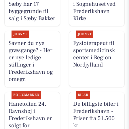
Sæby har 17
i Sognehuset ved
byggegrunde til
Frederikshavn
salg i Sæby Bakker
Kirke
JOBNYT
JOBNYT
Savner du nye
Fysioterapeut til
græsgange? - Her
sportsmedicinsk
er nye ledige
center i Region
stillinger i
Nordjylland
Frederikshavn og
omegn
BOLIGMARKED
BILER
Hanetoften 24,
De billigste biler i
Ravnshøj i
Frederikshavn -
Frederikshavn er
Priser fra 51.500
solgt for
kr