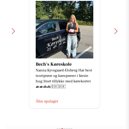
Bech's Køreskole
Nanna Kyvsgaard-Elsberg Har best
teoriprøve og køreprøver i første
hug.Stort tillykke med kørekortet
🚙🚙🚓🚓🇩🇰🇩🇰
Åbn opslaget