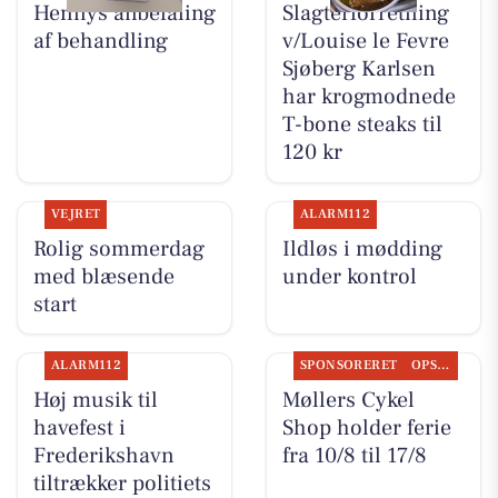
Hennys anbefaling
Slagterforretning
af behandling
v/Louise le Fevre
Sjøberg Karlsen
har krogmodnede
T-bone steaks til
120 kr
VEJRET
ALARM112
Rolig sommerdag
Ildløs i mødding
med blæsende
under kontrol
start
ALARM112
SPONSORERET
OPSLAGSTAVLEN
Høj musik til
Møllers Cykel
havefest i
Shop holder ferie
Frederikshavn
fra 10/8 til 17/8
tiltrækker politiets