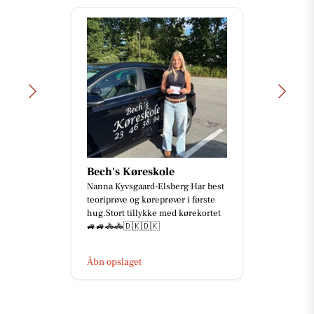
Bech's Køreskole
Nanna Kyvsgaard-Elsberg Har best
teoriprøve og køreprøver i første
hug.Stort tillykke med kørekortet
🚙🚙🚓🚓🇩🇰🇩🇰
Åbn opslaget