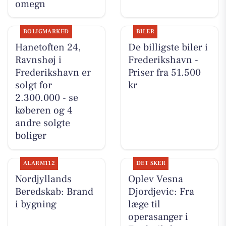
omegn
BOLIGMARKED
BILER
Hanetoften 24,
De billigste biler i
Ravnshøj i
Frederikshavn -
Frederikshavn er
Priser fra 51.500
solgt for
kr
2.300.000 - se
køberen og 4
andre solgte
boliger
ALARM112
DET SKER
Nordjyllands
Oplev Vesna
Beredskab: Brand
Djordjevic: Fra
i bygning
læge til
operasanger i