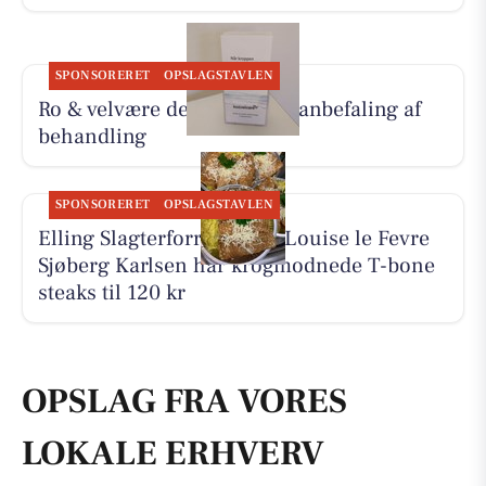
SPONSORERET
OPSLAGSTAVLEN
Ro & velvære deler Hennys anbefaling af
behandling
SPONSORERET
OPSLAGSTAVLEN
Elling Slagterforretning v/Louise le Fevre
Sjøberg Karlsen har krogmodnede T-bone
steaks til 120 kr
OPSLAG FRA VORES
LOKALE ERHVERV