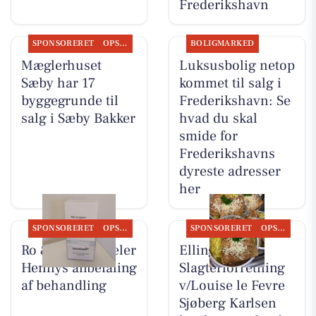
Frederikshavn
SPONSORERET
OPSLAGSTAVLEN
BOLIGMARKED
Mæglerhuset
Luksusbolig netop
Sæby har 17
kommet til salg i
byggegrunde til
Frederikshavn: Se
salg i Sæby Bakker
hvad du skal
smide for
Frederikshavns
dyreste adresser
her
SPONSORERET
OPSLAGSTAVLEN
SPONSORERET
OPSLAGSTAVLEN
Ro & velvære deler
Elling
Hennys anbefaling
Slagterforretning
af behandling
v/Louise le Fevre
Sjøberg Karlsen