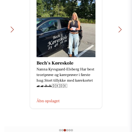
Bech's Køreskole
Nanna Kyvsgaard-Elsberg Har best
teoriprøve og køreprøver i første
hug.Stort tillykke med kørekortet
🚙🚙🚓🚓🇩🇰🇩🇰
Åbn opslaget