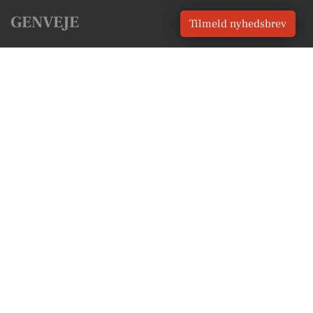
GENVEJE
Tilmeld nyhedsbrev
Seneste nyt fra Frederikshavn
Vores lokale erhverv
Kalenderen for Frederikshavn
Fakta om Frederikshavn
Erhvervsartikler
Frederikshavn Kommune
Få en gratis salgsvurdering
Sponsoreret indhold
Alt om Frederikshavn
Vores Digital © 2026