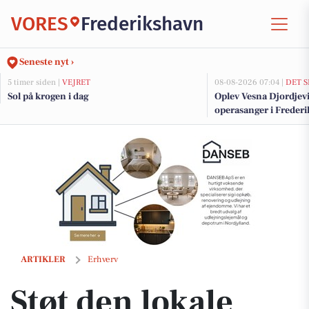
VORES
Frederikshavn
Seneste nyt ›
5 timer siden |
VEJRET
08-08-2026 07:04 |
DET S
Sol på krogen i dag
Oplev Vesna Djordjevic
operasanger i Freder
Støt den lokale handel - Lene`s Køreskole v/Lene Hansen er med!
ARTIKLER
Erhverv
Støt den lokale