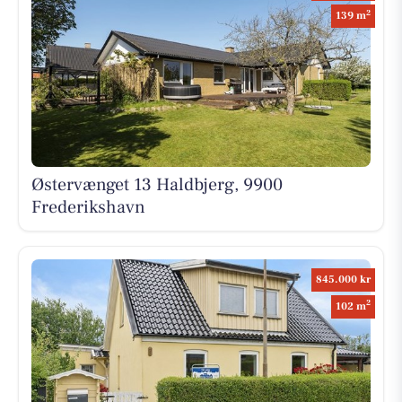
2
139 m
Østervænget 13 Haldbjerg, 9900
Frederikshavn
845.000 kr
2
102 m