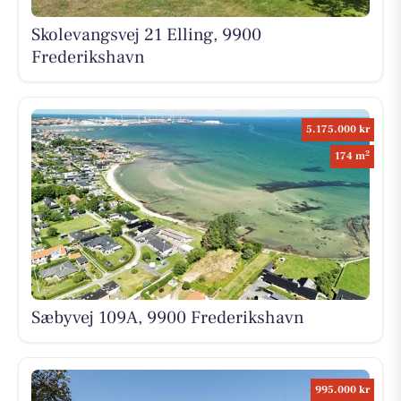
Skolevangsvej 21 Elling, 9900
Frederikshavn
5.175.000 kr
2
174 m
Sæbyvej 109A, 9900 Frederikshavn
995.000 kr