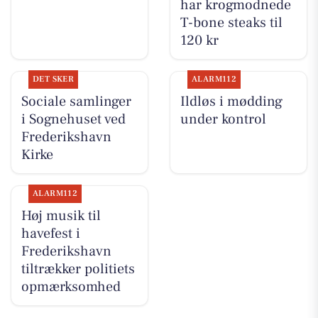
har krogmodnede
T-bone steaks til
120 kr
DET SKER
ALARM112
Sociale samlinger
Ildløs i mødding
i Sognehuset ved
under kontrol
Frederikshavn
Kirke
ALARM112
Høj musik til
havefest i
Frederikshavn
tiltrækker politiets
opmærksomhed