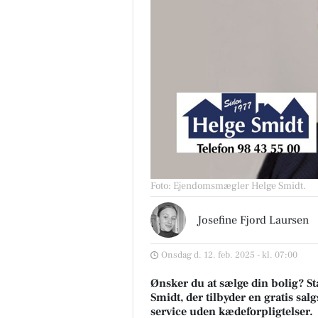
Foto: Ejendomsmægler Helge Smidt
.
Josefine Fjord Laursen
Onsdag d. 12. feb. 2025 - kl. 07:00
Ønsker du at sælge din bolig? S
Smidt, der tilbyder en gratis sa
service uden kædeforpligtelser.