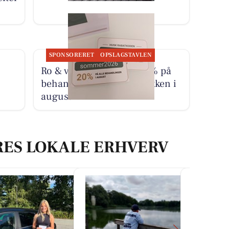
SPONSORERET
OPSLAGSTAVLEN
Ro & velvære tilbyder 20% på
behandling for ondt i nakken i
august
RES LOKALE ERHVERV