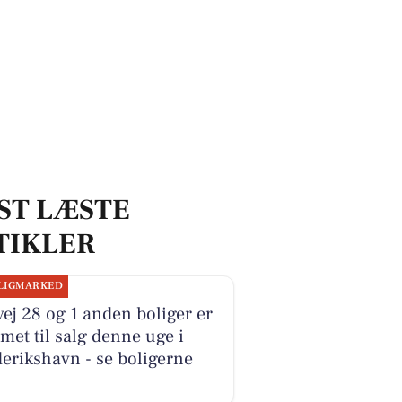
ST LÆSTE
TIKLER
LIGMARKED
ej 28 og 1 anden boliger er
et til salg denne uge i
erikshavn - se boligerne