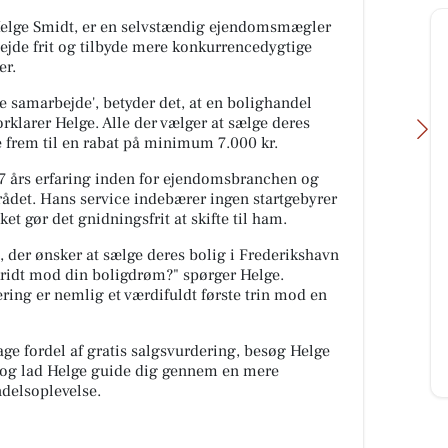
elge Smidt, er en selvstændig ejendomsmægler
ejde frit og tilbyde mere konkurrencedygtige
er.
æde samarbejde', betyder det, at en bolighandel
orklarer Helge. Alle der vælger at sælge deres
 frem til en rabat på minimum 7.000 kr.
7 års erfaring inden for ejendomsbranchen og
rådet. Hans service indebærer ingen startgebyrer
ket gør det gnidningsfrit at skifte til ham.
Møllers Cykel Shop
, der ønsker at sælge deres bolig i Frederikshavn
Vi holder ferie fra Mandag d.10/8
rg
kridt mod din boligdrøm?" spørger Helge.
og er klar igen Mandag d.17/8😎😎
ring er nemlig et værdifuldt første trin mod en
teaks
ænge
tage fordel af gratis salgsvurdering, besøg Helge
n
, og lad Helge guide dig gennem en mere
Åbn opslaget
delsoplevelse.