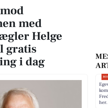
n mod
men med
gler Helge
l gratis
ME
ing i dag
AR
BO
Egev
komm
Fred
her.