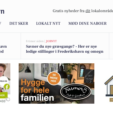
vn
Gratis nyheder fra
dit
lokalområde
V
DET SKER
LOKALT NYT
MØD DINE NABOER
8 timer siden |
JOBNYT
havn
Savner du nye græsgange? - Her er nye
ed
ledige stillinger i Frederikshavn og omegn
endomsmægler Helge Smidt: Bestil gratis salgsvurdering i dag