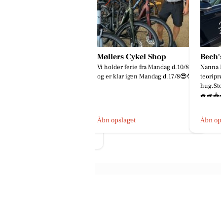
øllers Cykel Shop
Bech's Køreskole
Ro & 
 holder ferie fra Mandag d.10/8
Nanna Kyvsgaard-Elsberg Har best
Mor jeg
 er klar igen Mandag d.17/8😎😎
teoriprøve og køreprøver i første
Sådan s
hug.Stort tillykke med kørekortet
mig i g
🚙🚙🚓🚓🇩🇰🇩🇰
havde l
bn opslaget
Åbn opslaget
Åbn op