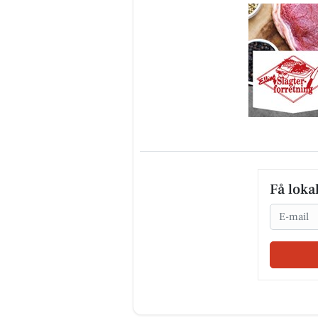
Få loka
Email