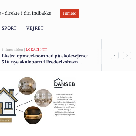
 -
direkte i din indbakke
Tilmeld
SPORT
VEJRET
9 timer siden |
LOKALT NYT
14 timer siden |
V
‹
›
Ekstra opmærksomhed på skolevejene:
Mild dag med
516 nye skolebørn i Frederikshavn
kommune efter sommerferien