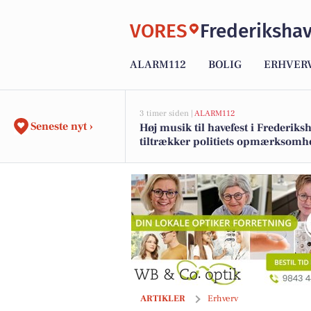
VORES
Frederiksha
ALARM112
BOLIG
ERHVER
3 timer siden |
ALARM112
Seneste nyt ›
Høj musik til havefest i Frederiks
tiltrækker politiets opmærksomh
Start rejsen mod boligdrømmen med Ej
ARTIKLER
Erhverv