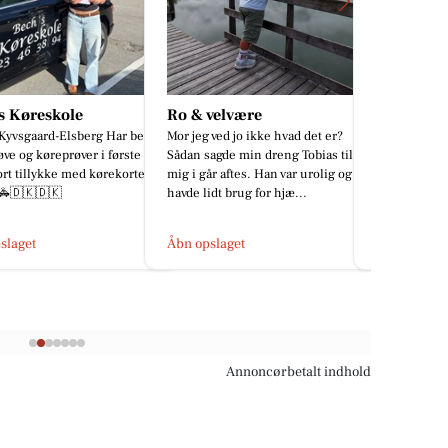
velvære
Park Hotel Frederikshavn
Mæglerhu
 ved jo ikke hvad det er?
Så blev teamet fejret efter en
CHARMERE
agde min dreng Tobias til
fantastisk sæson, med lidt godt at
MED UDSIGT
år aftes. Han var urolig og
spise og drikke 🥂☀️ Tak for jer🙏🥰
📍 Nordre St
idt brug for hjæ...
Glæd dig til 
sommer...
slaget
Åbn opslaget
Åbn opslage
Annoncørbetalt indhold