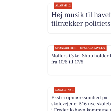
ALARM112
Høj musik til have
tiltrækker politi
SPONSORERET
OPSLAGSTAVLEN
Møllers Cykel Shop holder f
fra 10/8 til 17/8
LOKALT NYT
Ekstra opmærksomhed på
skolevejene: 516 nye skole
i Frederikshavn kommune e