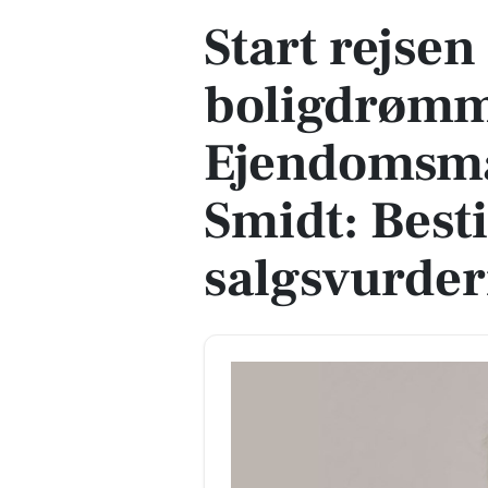
Start rejse
boligdrøm
Ejendomsmæ
Smidt: Besti
salgsvurder