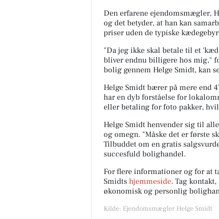
Den erfarene ejendomsmægler, H
og det betyder, at han kan samarb
priser uden de typiske kædegebyr
"Da jeg ikke skal betale til et 'k
bliver endnu billigere hos mig," f
bolig gennem Helge Smidt, kan se
Helge Smidt bærer på mere end 4
har en dyb forståelse for lokalom
eller betaling for foto pakker, hvil
Elling Slagterforretning
Helge Smidt henvender sig til alle
v/Louise le Fevre Sjøbe
og omegn. "Måske det er første s
Karlsen
Tilbuddet om en gratis salgsvurde
Så er det næste hold T-bone s
succesfuld bolighandel.
klar🤩🤩🥩 Ons, Tors, fre, så l
For flere informationer og for at 
lager haves. T-bone steaks ku
120kr pr stk. Kalvekote...
Smidts
hjemmeside
. Tag kontakt
økonomisk og personlig bolighan
Åbn opslaget
Kilde: Ejendomsmægler Helge Smidt