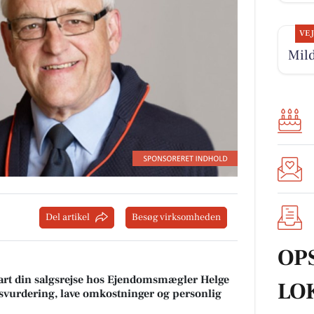
VE
Mild
Del artikel
Besøg virksomheden
OP
tart din salgsrejse hos Ejendomsmægler Helge
LO
lgsvurdering, lave omkostninger og personlig