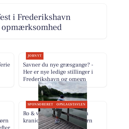
fest i Frederikshavn
ets opmærksomhed
JOBNYT
erie
Savner du nye græsgange? -
Her er nye ledige stillinger i
Frederikshavn og omegn
SPONSORERET
OPSLAGSTAVLEN
Ro & velvære fortæller om
børn
kranio sakral terapi til børn
fter