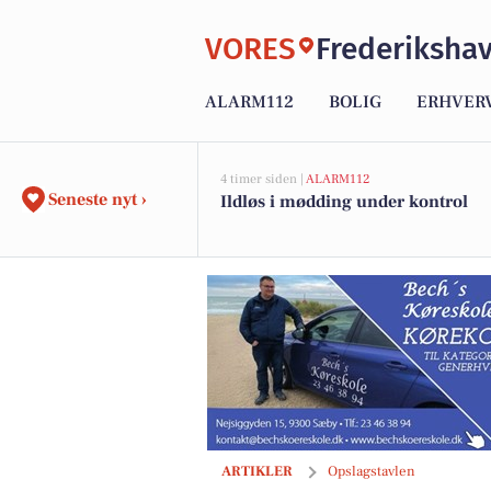
VORES
Frederiksha
ALARM112
BOLIG
ERHVER
4 timer siden |
ALARM112
Seneste nyt ›
Ildløs i mødding under kontrol
Meny Gl. Skagensvej tilbyder Whiskas k
ARTIKLER
Opslagstavlen