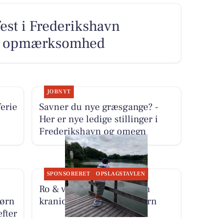
fest i Frederikshavn
ets opmærksomhed
JOBNYT
erie
Savner du nye græsgange? -
Her er nye ledige stillinger i
Frederikshavn og omegn
SPONSORERET
OPSLAGSTAVLEN
Ro & velvære fortæller om
børn
kranio sakral terapi til børn
fter