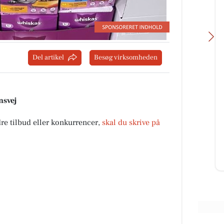
Del artikel
Besøg virksomheden
Møllers Cykel Shop
nsvej
Vi holder ferie fra Mandag d.10/8
rg
og er klar igen Mandag d.17/8😎😎
dre tilbud eller konkurrencer,
skal du skrive på
teaks
ænge
n
Åbn opslaget