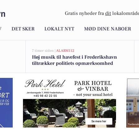
vn
Gratis nyheder fra
dit
lokalområde
V
DET SKER
LOKALT NYT
MØD DINE NABOER
7 timer siden |
ALARM112
Høj musik til havefest i Frederikshavn
tiltrækker politiets opmærksomhed
attemad til halv pris