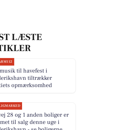
ST LÆSTE
TIKLER
ARM112
musik til havefest i
erikshavn tiltrækker
itiets opmærksomhed
LIGMARKED
ej 28 og 1 anden boliger er
et til salg denne uge i
erikshavn - se boligerne