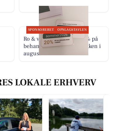
SPONSORERET
OPSLAGSTAVLEN
Ro & velvære tilbyder 20% på
behandling for ondt i nakken i
august
RES LOKALE ERHVERV