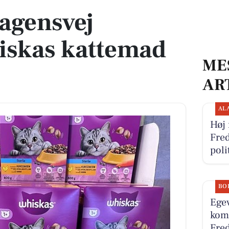
agensvej
iskas kattemad
ME
AR
AL
Høj 
Fred
pol
BO
Egev
komm
Fred