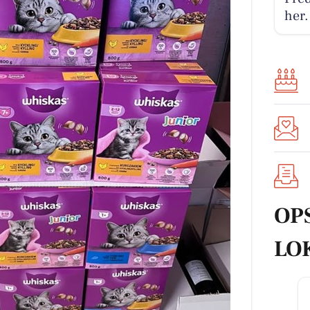
her.
OP
LO