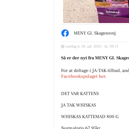
MENY Gl. Skagensvej
Lørdag d. 05. jul. 2025 - kl. 08:11
Elling Slagterforretning
Så er der nyt fra MENY Gl. Skage
v/Louise le Fevre Sjøbe
Karlsen
For at deltage i JA-TAK-tilbud, an
Så er det næste hold T-bone s
Facebookopslaget her
.
klar🤩🤩🥩 Ons, Tors, fre, så l
lager haves. T-bone steaks ku
120kr pr stk. Kalvekote...
DET VAR KATTENS
Åbn opslaget
JA TAK WHISKAS
WHISKAS KATTEMAD 800 G
Normalpris 67,95kr