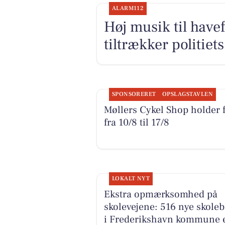
ALARM112
Høj musik til have
tiltrækker politi
SPONSORERET
OPSLAGSTAVLEN
Møllers Cykel Shop holder f
fra 10/8 til 17/8
LOKALT NYT
Ekstra opmærksomhed på
skolevejene: 516 nye skole
i Frederikshavn kommune e