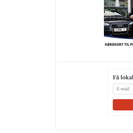
Få loka
Email