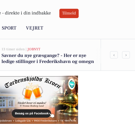
 -
direkte i din indbakke
Tilmeld
SPORT
VEJRET
13 timer siden |
JOBNYT
13 timer siden |
L
‹
›
Savner du nye græsgange? - Her er nye
Ekstra opmæ
ledige stillinger i Frederikshavn og omegn
516 nye skol
kommune ef