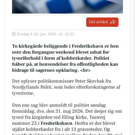
Del artikel
Tirsdag d. 02. jun. 2026 - kl. 12:31
To kirkegårde beliggende i Frederikshavn er hen
over den forgangne weekend blevet udsat for
tyveriforhold i form af kobberkæder. Politiet
håber på, at henvendelser fra offentligheden kan
bidrage til sagernes opklaring. <br>
Det oplyser politikommissær Peter Skovbak fra
Nordjyllands Politi, som leder efterforskningerne af
tyverierne.
Den ene sag blev anmeldt til politiet søndag
formiddag, dvs. den 31. maj 2026. Det drejer sig om
tyveri fra kirgården ved Elling Kirke, Tuenvej
nummer 23 i
Frederikshavn
. Herfra er der blevet
stjålet kobberkæder fra i alt 13 gravesteder. Og