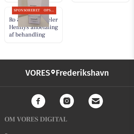
SPONSORERET
OPSLAGSTAVLEN
Ro & velvære deler
Hennys anbefaling
af behandling
VORES
Frederikshavn
OM VORES DIGITAL