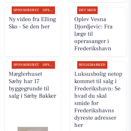
SPONSORERET
OPSLAGSTAVLEN
DET SKER
Ny video fra Elling
Oplev Vesna
Sko - Se den her
Djordjevic: Fra
læge til
operasanger i
Frederikshavn
SPONSORERET
OPSLAGSTAVLEN
BOLIGMARKED
Mæglerhuset
Luksusbolig netop
Sæby har 17
kommet til salg i
byggegrunde til
Frederikshavn: Se
salg i Sæby Bakker
hvad du skal
smide for
Frederikshavns
dyreste adresser
her