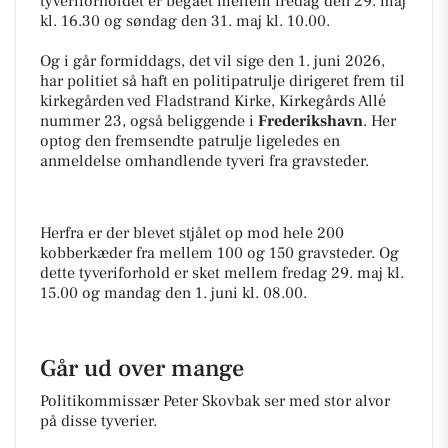
tyveriforholdet er begået mellem fredag den 29. maj
kl. 16.30 og søndag den 31. maj kl. 10.00.
Og i går formiddags, det vil sige den 1. juni 2026,
har politiet så haft en politipatrulje dirigeret frem til
kirkegården ved Fladstrand Kirke, Kirkegårds Allé
nummer 23, også beliggende i
Frederikshavn
. Her
optog den fremsendte patrulje ligeledes en
anmeldelse omhandlende tyveri fra gravsteder.
Herfra er der blevet stjålet op mod hele 200
kobberkæder fra mellem 100 og 150 gravsteder. Og
dette tyveriforhold er sket mellem fredag 29. maj kl.
15.00 og mandag den 1. juni kl. 08.00.
Går ud over mange
Politikommissær Peter Skovbak ser med stor alvor
på disse tyverier.