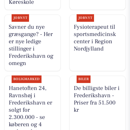
Køreskole
JOBNYT
JOBNYT
Savner du nye
Fysioterapeut til
græsgange? - Her
sportsmedicinsk
er nye ledige
center i Region
stillinger i
Nordjylland
Frederikshavn og
omegn
BOLIGMARKED
BILER
Hanetoften 24,
De billigste biler i
Ravnshøj i
Frederikshavn -
Frederikshavn er
Priser fra 51.500
solgt for
kr
2.300.000 - se
køberen og 4