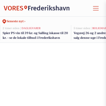
VORES
Frederikshavn
Seneste nyt ›
2 timer siden |
DAGLIGVARER
5 timer siden |
BOLIGMA
Spier PS vin til 39 kr. og Salling iskasse til 20
Vegavej 26 og 2 andre
kr. - se de lokale tilbud i Frederikshavn
salg denne uge i Fred
boligerne her.