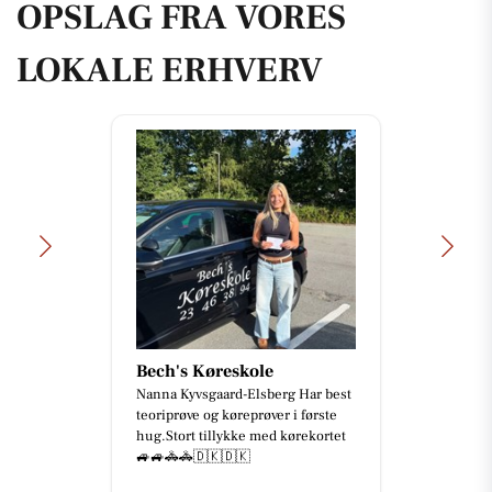
OPSLAG FRA VORES
LOKALE ERHVERV
Bech's Køreskole
Nanna Kyvsgaard-Elsberg Har best
teoriprøve og køreprøver i første
hug.Stort tillykke med kørekortet
🚙🚙🚓🚓🇩🇰🇩🇰