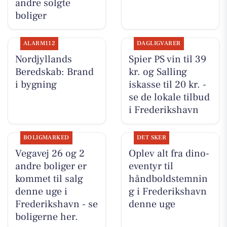
andre solgte
boliger
ALARM112
DAGLIGVARER
Nordjyllands
Spier PS vin til 39
Beredskab: Brand
kr. og Salling
i bygning
iskasse til 20 kr. -
se de lokale tilbud
i Frederikshavn
BOLIGMARKED
DET SKER
Vegavej 26 og 2
Oplev alt fra dino-
andre boliger er
eventyr til
kommet til salg
håndboldstemnin
denne uge i
g i Frederikshavn
Frederikshavn - se
denne uge
boligerne her.