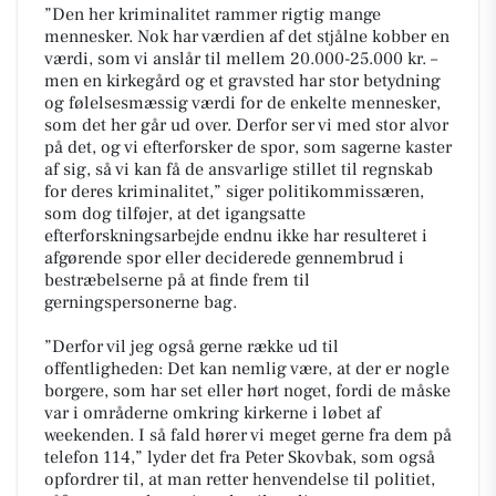
”Den her kriminalitet rammer rigtig mange
mennesker. Nok har værdien af det stjålne kobber en
værdi, som vi anslår til mellem 20.000-25.000 kr. –
men en kirkegård og et gravsted har stor betydning
og følelsesmæssig værdi for de enkelte mennesker,
som det her går ud over. Derfor ser vi med stor alvor
på det, og vi efterforsker de spor, som sagerne kaster
af sig, så vi kan få de ansvarlige stillet til regnskab
for deres kriminalitet,” siger politikommissæren,
som dog tilføjer, at det igangsatte
efterforskningsarbejde endnu ikke har resulteret i
afgørende spor eller deciderede gennembrud i
bestræbelserne på at finde frem til
gerningspersonerne bag.
”Derfor vil jeg også gerne række ud til
offentligheden: Det kan nemlig være, at der er nogle
borgere, som har set eller hørt noget, fordi de måske
var i områderne omkring kirkerne i løbet af
weekenden. I så fald hører vi meget gerne fra dem på
telefon 114,” lyder det fra Peter Skovbak, som også
opfordrer til, at man retter henvendelse til politiet,