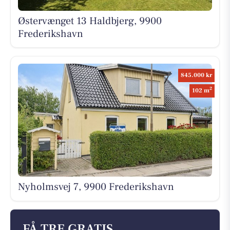
Østervænget 13 Haldbjerg, 9900
Frederikshavn
845.000 kr
2
102 m
Nyholmsvej 7, 9900 Frederikshavn
FÅ TRE GRATIS