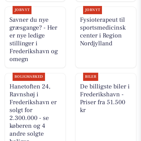
JOBNYT
JOBNYT
Savner du nye
Fysioterapeut til
græsgange? - Her
sportsmedicinsk
er nye ledige
center i Region
stillinger i
Nordjylland
Frederikshavn og
omegn
BOLIGMARKED
BILER
Hanetoften 24,
De billigste biler i
Ravnshøj i
Frederikshavn -
Frederikshavn er
Priser fra 51.500
solgt for
kr
2.300.000 - se
køberen og 4
andre solgte