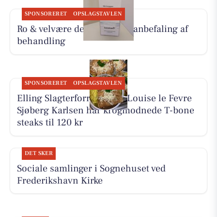
SPONSORERET
OPSLAGSTAVLEN
Ro & velvære deler Hennys anbefaling af
behandling
SPONSORERET
OPSLAGSTAVLEN
Elling Slagterforretning v/Louise le Fevre
Sjøberg Karlsen har krogmodnede T-bone
steaks til 120 kr
DET SKER
Sociale samlinger i Sognehuset ved
Frederikshavn Kirke