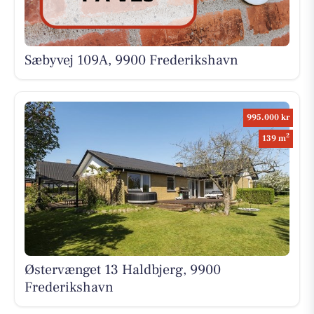
Sæbyvej 109A, 9900 Frederikshavn
995.000 kr
2
139 m
Østervænget 13 Haldbjerg, 9900
Frederikshavn