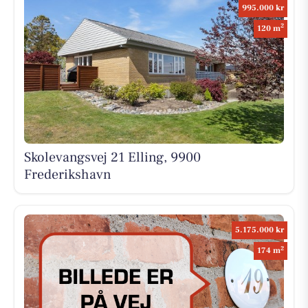
995.000 kr
2
120 m
Skolevangsvej 21 Elling, 9900
Frederikshavn
5.175.000 kr
2
174 m