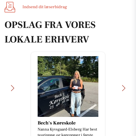
Indsend dit læserbidrag
OPSLAG FRA VORES
LOKALE ERHVERV
Bech's Køreskole
Nanna Kyvsgaard-Elsberg Har best
teoriprøve og køreprøver i første