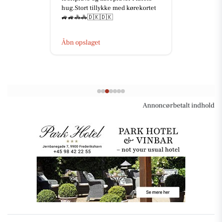
hug.Stort tillykke med kørekortet
🚙🚙🚓🚓🇩🇰🇩🇰
Åbn opslaget
Annoncørbetalt indhold