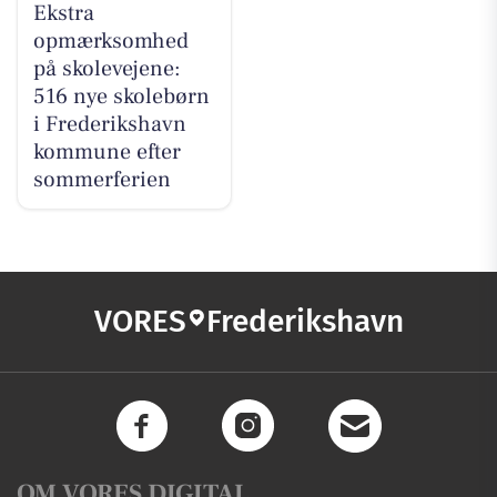
Ekstra
opmærksomhed
på skolevejene:
516 nye skolebørn
i Frederikshavn
kommune efter
sommerferien
VORES
Frederikshavn
OM VORES DIGITAL