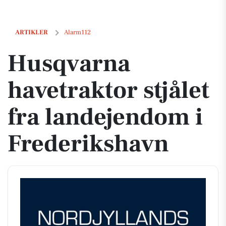
Husqvarna havetraktor stjålet fra landejendom i Frederikshavn
ARTIKLER
Alarm112
Husqvarna
havetraktor stjålet
fra landejendom i
Frederikshavn