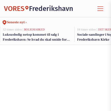
VORES
Frederikshavn
Seneste nyt ›
12 timer siden |
BOLIGMARKED
18 timer siden |
DET SKE
Luksusbolig netop kommet til salg i
Sociale samlinger i S
Frederikshavn: Se hvad du skal smide for
Frederikshavn Kirke
Frederikshavns dyreste adresser her