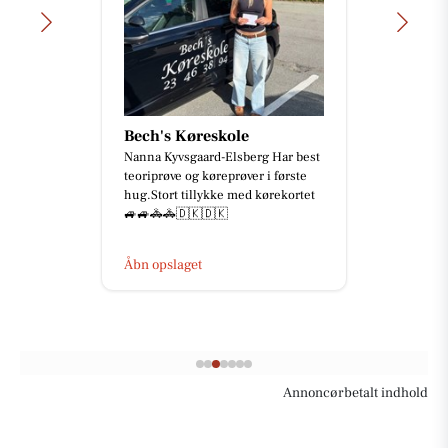
Bech's Køreskole
Nanna Kyvsgaard-Elsberg Har best
teoriprøve og køreprøver i første
hug.Stort tillykke med kørekortet
🚙🚙🚓🚓🇩🇰🇩🇰
Åbn opslaget
Annoncørbetalt indhold