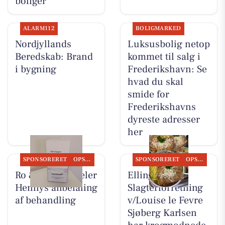
boliger
ALARM112
BOLIGMARKED
Nordjyllands
Luksusbolig netop
Beredskab: Brand
kommet til salg i
i bygning
Frederikshavn: Se
hvad du skal
smide for
Frederikshavns
dyreste adresser
her
SPONSORERET
OPSLAGSTAVLEN
SPONSORERET
OPSLAGSTAVLEN
Ro & velvære deler
Elling
Hennys anbefaling
Slagterforretning
af behandling
v/Louise le Fevre
Sjøberg Karlsen