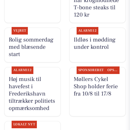
har krogmodnede
T-bone steaks til
120 kr
VEJRET
ALARM112
Rolig sommerdag
Ildløs i mødding
med blæsende
under kontrol
start
ALARM112
SPONSORERET
OPSLAGSTAVLEN
Høj musik til
Møllers Cykel
havefest i
Shop holder ferie
Frederikshavn
fra 10/8 til 17/8
tiltrækker politiets
opmærksomhed
LOKALT NYT