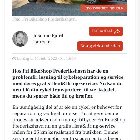
Foto: Fri BikeShop Frederikshavn
.
Del artikel
Josefine Fjord
Laursen
Besøg virksomheden
Lørdag d. 15. feb. 2025 - kl. 13:00
Hos Fri BikeShop Frederikshavn har de en
problemfri løsning til cykelreparation og service
med deres gratis Hent&Bring-service. Nu kan du
nemt få din cykel transporteret til værkstedet,
mens du sparer både tid og kræfter.
En uundgåelig del af at eje en cykel er behovet for
reparation og vedligeholdelse. For at gøre denne
proces så bekvem som muligt tilbyder Fri BikeShop
Frederikshavn nu en gratis Hent&Bring-service
inden for 25 km køreafstand fra butikken. Denne
service er tilgængelig om tirsdagen og torsdagen,