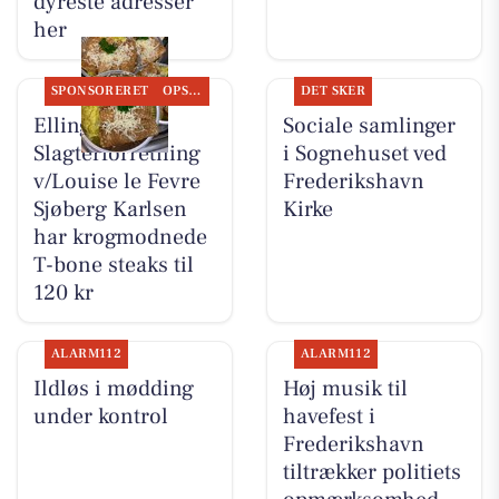
dyreste adresser
her
SPONSORERET
OPSLAGSTAVLEN
DET SKER
Elling
Sociale samlinger
Slagterforretning
i Sognehuset ved
v/Louise le Fevre
Frederikshavn
Sjøberg Karlsen
Kirke
har krogmodnede
T-bone steaks til
120 kr
ALARM112
ALARM112
Ildløs i mødding
Høj musik til
under kontrol
havefest i
Frederikshavn
tiltrækker politiets