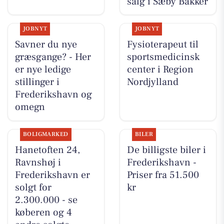
salg i Sæby Bakker
JOBNYT
JOBNYT
Savner du nye
Fysioterapeut til
græsgange? - Her
sportsmedicinsk
er nye ledige
center i Region
stillinger i
Nordjylland
Frederikshavn og
omegn
BOLIGMARKED
BILER
Hanetoften 24,
De billigste biler i
Ravnshøj i
Frederikshavn -
Frederikshavn er
Priser fra 51.500
solgt for
kr
2.300.000 - se
køberen og 4