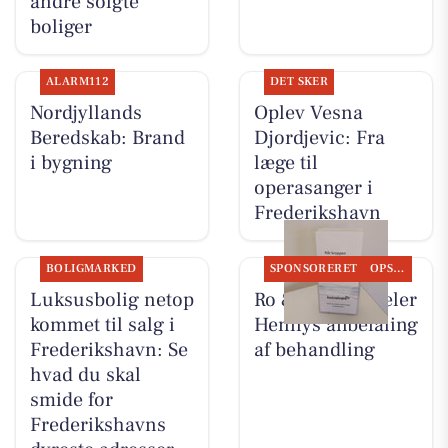
andre solgte
boliger
ALARM112
DET SKER
Nordjyllands
Oplev Vesna
Beredskab: Brand
Djordjevic: Fra
i bygning
læge til
operasanger i
Frederikshavn
BOLIGMARKED
SPONSORERET
OPSLAGSTAVLEN
Luksusbolig netop
Ro & velvære deler
kommet til salg i
Hennys anbefaling
Frederikshavn: Se
af behandling
hvad du skal
smide for
Frederikshavns