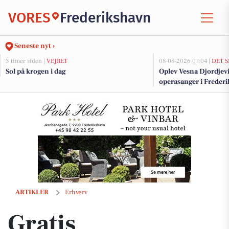
VORES
Frederikshavn
Seneste nyt ›
3 timer siden |
VEJRET
08-08-2026 07:04 |
DET S
Sol på krogen i dag
Oplev Vesna Djordjevic
operasanger i Freder
Gratis cykeltransport til reparation hos Fri BikeShop Frederikshavn
ARTIKLER
Erhverv
Gratis