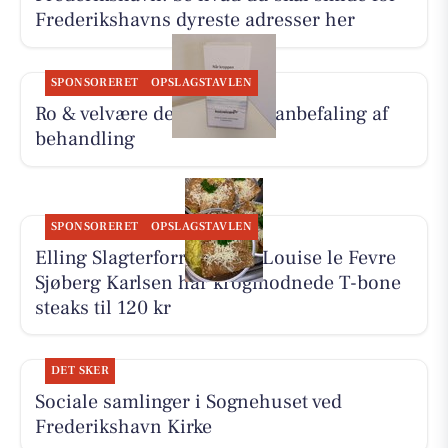
Frederikshavns dyreste adresser her
SPONSORERET
OPSLAGSTAVLEN
Ro & velvære deler Hennys anbefaling af
behandling
SPONSORERET
OPSLAGSTAVLEN
Elling Slagterforretning v/Louise le Fevre
Sjøberg Karlsen har krogmodnede T-bone
steaks til 120 kr
DET SKER
Sociale samlinger i Sognehuset ved
Frederikshavn Kirke