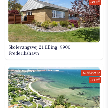
2
120 m
Skolevangsvej 21 Elling, 9900
Frederikshavn
5.175.000 kr
2
174 m