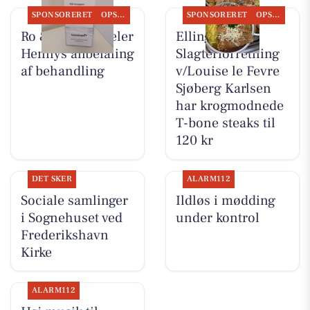
SPONSORERET
OPSLAGSTAVLEN
SPONSORERET
OPSLAGSTAVLEN
Ro & velvære deler
Elling
Hennys anbefaling
Slagterforretning
af behandling
v/Louise le Fevre
Sjøberg Karlsen
har krogmodnede
T-bone steaks til
120 kr
DET SKER
ALARM112
Sociale samlinger
Ildløs i mødding
i Sognehuset ved
under kontrol
Frederikshavn
Kirke
ALARM112