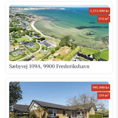
5.175.000 kr
2
174 m
Sæbyvej 109A, 9900 Frederikshavn
995.000 kr
2
139 m