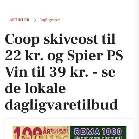
Coop skiveost til 22 kr. og Spier PS Vin til 39 kr. - se de lokale daglig
ARTIKLER
Dagligvarer
Coop skiveost til
22 kr. og Spier PS
Vin til 39 kr. - se
de lokale
dagligvaretilbud