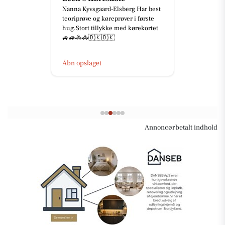
Nanna Kyvsgaard-Elsberg Har best
teoriprøve og køreprøver i første
hug.Stort tillykke med kørekortet
🚙🚙🚓🚓🇩🇰🇩🇰
Åbn opslaget
Annoncørbetalt indhold