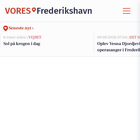
VORES
Frederikshavn
Seneste nyt ›
6 timer siden |
VEJRET
08-08-2026 07:04 |
DET S
Sol på krogen i dag
Oplev Vesna Djordjevic
operasanger i Freder