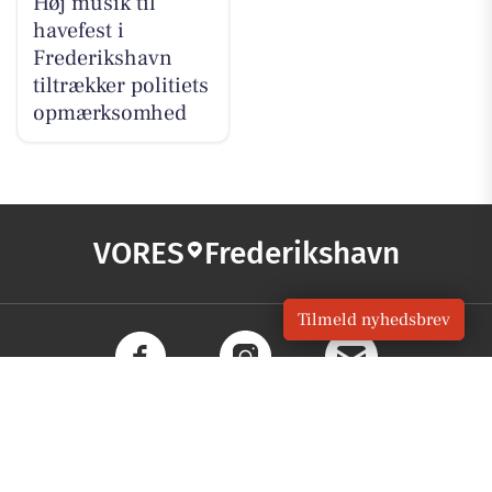
Høj musik til
havefest i
Frederikshavn
tiltrækker politiets
opmærksomhed
VORES
Frederikshavn
Tilmeld nyhedsbrev
OM VORES DIGITAL
Om os