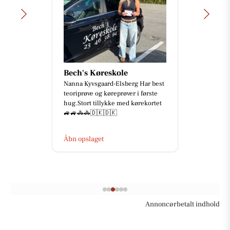
Bech's Køreskole
Nanna Kyvsgaard-Elsberg Har best
teoriprøve og køreprøver i første
hug.Stort tillykke med kørekortet
🚙🚙🚓🚓🇩🇰🇩🇰
Åbn opslaget
Annoncørbetalt indhold