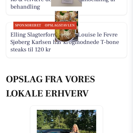
behandling
SPONSORERET
OPSLAGSTAVLEN
Elling Slagterforretning v/Louise le Fevre
Sjøberg Karlsen har krogmodnede T-bone
steaks til 120 kr
OPSLAG FRA VORES
LOKALE ERHVERV