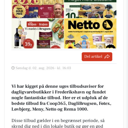
Del artikel
Søndag d. 02. aug. 2026 - kl. 16:03
Vi har kigget på denne uges tilbudsaviser for
dagligvarebutikker i Frederikshavn og fundet
nogle fantastiske tilbud. Her er et udpluk af de
bedste tilbud fra Coop365, DagliBrugsen, Føtex,
Løvbjerg, Meny, Netto og Rema 1000.
Disse tilbud gælder i en begrænset periode, så
skynd dig ned i din lokale butik og gør en god