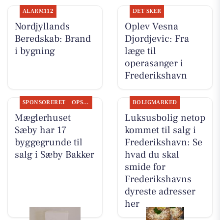
ALARM112
DET SKER
Nordjyllands
Oplev Vesna
Beredskab: Brand
Djordjevic: Fra
i bygning
læge til
operasanger i
Frederikshavn
SPONSORERET
OPSLAGSTAVLEN
BOLIGMARKED
Mæglerhuset
Luksusbolig netop
Sæby har 17
kommet til salg i
byggegrunde til
Frederikshavn: Se
salg i Sæby Bakker
hvad du skal
smide for
Frederikshavns
dyreste adresser
her