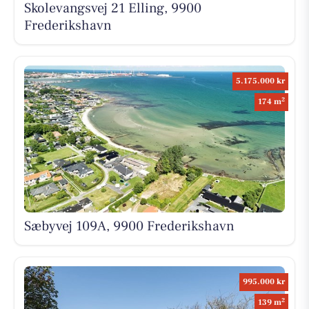
Skolevangsvej 21 Elling, 9900
Frederikshavn
5.175.000 kr
2
174 m
Sæbyvej 109A, 9900 Frederikshavn
995.000 kr
2
139 m