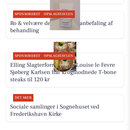
SPONSORERET
OPSLAGSTAVLEN
Ro & velvære deler Hennys anbefaling af
behandling
SPONSORERET
OPSLAGSTAVLEN
Elling Slagterforretning v/Louise le Fevre
Sjøberg Karlsen har krogmodnede T-bone
steaks til 120 kr
DET SKER
Sociale samlinger i Sognehuset ved
Frederikshavn Kirke