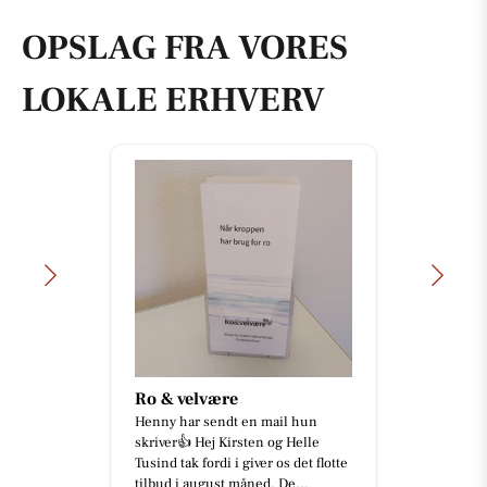
OPSLAG FRA VORES
LOKALE ERHVERV
Ro & velvære
Henny har sendt en mail hun
skriver👍 Hej Kirsten og Helle
Tusind tak fordi i giver os det flotte
tilbud i august måned. De...