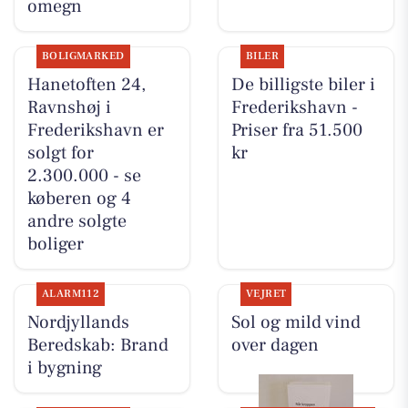
omegn
BOLIGMARKED
BILER
Hanetoften 24,
De billigste biler i
Ravnshøj i
Frederikshavn -
Frederikshavn er
Priser fra 51.500
solgt for
kr
2.300.000 - se
køberen og 4
andre solgte
boliger
ALARM112
VEJRET
Nordjyllands
Sol og mild vind
Beredskab: Brand
over dagen
i bygning