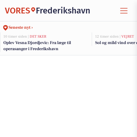
VORES
Frederikshavn
Seneste nyt ›
10 timer siden |
DET SKER
12 timer siden |
VEJRET
Oplev Vesna Djordjevic: Fra læge til
Sol og mild vind over
operasanger i Frederikshavn