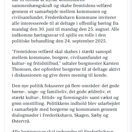
sammenhængskraft og skabe fremtidens velfærd
gennem et samarbejde mellem kommunen og
civilsamfundet. Frederikshavn Kommune inviterer
alle interesserede til at deltage i offentlig høring fra
mandag den 30. juni til mandag den 25. august. Alle
indkomne høringssvar vil spille en rolle i den
politiske behandling den 24. september 2025.
"Fremtidens velfærd skal skabes i stærkt samspil
mellem kommune, borgere, civilsamfundet og
kultur- og fritidstilbud," udtaler borgmester Karsten
Thomsen, der opfordrer borgerne til at deltage aktivt
i diskussionen og give deres mening til kende.
Den nye politik fokuserer på flere områder: det gode
børne-, unge- og familieliv, det gode ældreliv, et
stærkt kultur-, fritids- og foreningsliv samt vækst og
grøn omstilling. Politikkens indhold blev udarbejdet
i samarbejde med borgerne og kommunen gennem
dialogmøder i Frederikshavn, Skagen, Sæby og
Østervrå.
Alle høringssvar skal indsendes til Frederikshavn