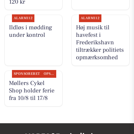
120 kr
ALARM112
ALARM112
Ildløs i mødding
Høj musik til
under kontrol
havefest i
Frederikshavn
tiltrækker politiets
opmærksomhed
SPONSORERET
OPSLAGSTAVLEN
Møllers Cykel
Shop holder ferie
fra 10/8 til 17/8