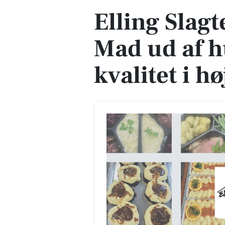
Elling Slagt
Mad ud af 
kvalitet i h