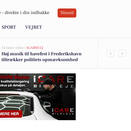
 -
direkte i din indbakke
Tilmeld
SPORT
VEJRET
14 timer siden |
ALARM112
19 timer siden |
‹
›
Høj musik til havefest i Frederikshavn
Savner du ny
tiltrækker politiets opmærksomhed
ledige still