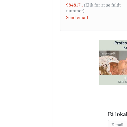
984817..
Send email
Få loka
Email