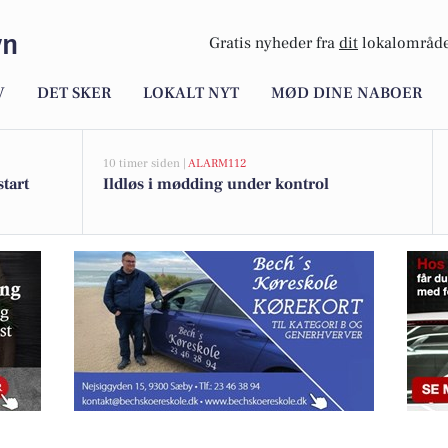
vn
Gratis nyheder fra
dit
lokalområde
V
DET SKER
LOKALT NYT
MØD DINE NABOER
10 timer siden |
ALARM112
tart
Ildløs i mødding under kontrol
set med kvalitet i højsædet