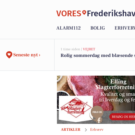
VORES
Frederiksha
ALARM112
BOLIG
ERHVER
1 time siden |
VEJRET
Seneste nyt ›
Rolig sommerdag med blæsende s
Elling Slagterforretning: Mad ud af hu
ARTIKLER
Erhverv