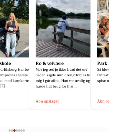
velvære
Park Hotel Frederikshavn
Mæglerhu
 ved jo ikke hvad det er?
Så blev teamet fejret efter en
CHARMERE
agde min dreng Tobias til
fantastisk sæson, med lidt godt at
MED UDSIGT
år aftes. Han var urolig og
spise og drikke 🥂☀️ Tak for jer🙏🥰
📍 Nordre St
idt brug for hjæ...
Glæd dig til 
sommer...
slaget
Åbn opslaget
Åbn opslage