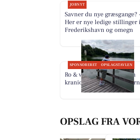
JOBNYT
Savner du nye græsgange? 
Her er nye ledige stillinger 
Frederikshavn og omegn
SPONSORERET
OPSLAGSTAVLEN
Ro & velvære fortæller om
kranio sakral terapi til børn
OPSLAG FRA VO