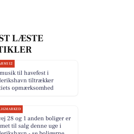
ST LÆSTE
TIKLER
ARM112
musik til havefest i
erikshavn tiltrækker
itiets opmærksomhed
LIGMARKED
ej 28 og 1 anden boliger er
et til salg denne uge i
erikshavn - se boligerne