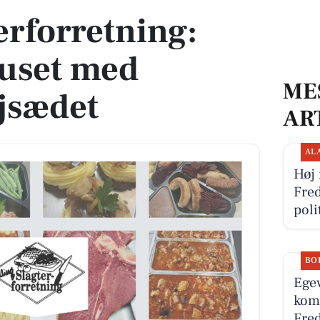
erforretning:
huset med
ME
øjsædet
AR
AL
Høj 
Fred
pol
BO
Egev
komm
Fred