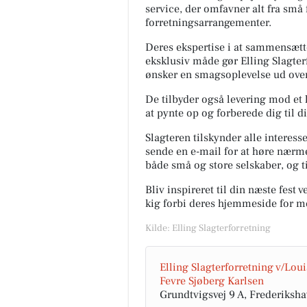
service, der omfavner alt fra sm
forretningsarrangementer.
Deres ekspertise i at sammensæt
eksklusiv måde gør Elling Slagterf
ønsker en smagsoplevelse ud over
De tilbyder også levering mod et l
at pynte op og forberede dig til 
Elling Slagterforretning
Slagteren tilskynder alle interess
v/Louise le Fevre Sjøbe
sende en e-mail for at høre nærme
Karlsen
både små og store selskaber, og ti
Så er det næste hold T-bone s
Bliv inspireret til din næste fest
klar🤩🤩🥩 Ons, Tors, fre, så l
lager haves. T-bone steaks ku
kig forbi deres hjemmeside for m
120kr pr stk. Kalvekote...
Kilde: Elling Slagterforretning
Åbn opslaget
Elling Slagterforretning v/Loui
Fevre Sjøberg Karlsen
Grundtvigsvej 9 A, Frederiksh