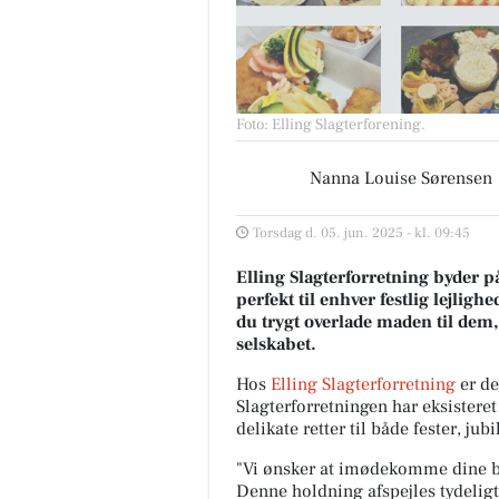
Foto: Elling Slagterforening
.
Nanna Louise Sørensen
Torsdag d. 05. jun. 2025 - kl. 09:45
Elling Slagterforretning byder 
perfekt til enhver festlig lejlig
du trygt overlade maden til dem
selskabet.
Hos
Elling Slagterforretning
er de
Slagterforretningen har eksisteret
delikate retter til både fester, ju
"Vi ønsker at imødekomme dine be
Denne holdning afspejles tydeligt 