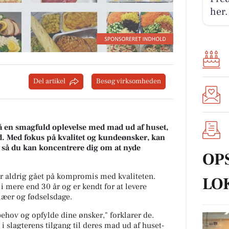
her.
Del artikel
Besøg virksomheden
på en smagfuld oplevelse med mad ud af huset,
hed. Med fokus på kvalitet og kundeønsker, kan
, så du kan koncentrere dig om at nyde
OP
r aldrig gået på kompromis med kvaliteten.
LO
 i mere end 30 år og er kendt for at levere
bilæer og fødselsdage.
hov og opfylde dine ønsker," forklarer de.
i slagterens tilgang til deres mad ud af huset-