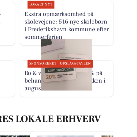
LOKALT NYT
-
Ekstra opmærksomhed på
i
skolevejene: 516 nye skolebørn
i Frederikshavn kommune efter
sommerferien
SPONSORERET
OPSLAGSTAVLEN
Ro & velvære tilbyder 20% på
behandling for ondt i nakken i
august
RES LOKALE ERHVERV