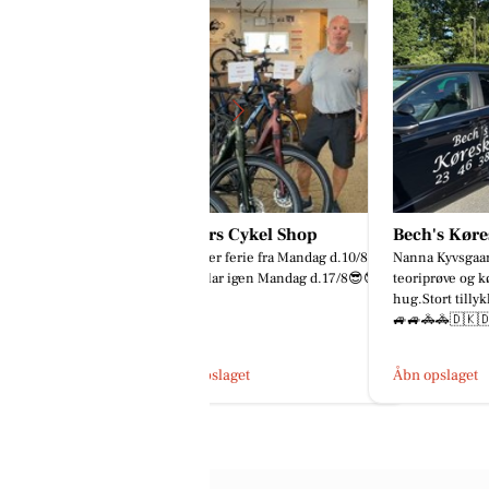
øllers Cykel Shop
Bech's Køreskole
Ro & 
 holder ferie fra Mandag d.10/8
Nanna Kyvsgaard-Elsberg Har best
Mor jeg
 er klar igen Mandag d.17/8😎😎
teoriprøve og køreprøver i første
Sådan s
hug.Stort tillykke med kørekortet
mig i g
🚙🚙🚓🚓🇩🇰🇩🇰
havde l
bn opslaget
Åbn opslaget
Åbn op