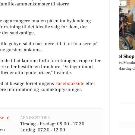
å familiesammenkomster til større
te og arrangere maden på en indbydende og
orretning til det ideelle valg for dem, der
 det sædvanlige.
ille gebyr, så du har mere tid til at fokusere på
dine gæsters ankomst.
Møllers Cykel Shop
erede til at komme forbi forretningen, ringe eller
Vi holder ferie fra Mandag d.10/8
rg
re eller bestille en brochure. "Vi tager imod
og er klar igen Mandag d.17/8😎😎
lbyder altid gode priser," lover de.
teaks
 ved at besøge forretningens
Facebookside
eller
ænge
n
ere information og kontaktoplysninger.
Åbn opslaget
se le
ÅBNINGSTIDER
Tirsdag - Fredag: 08.00 - 17.30
avn
Lørdag: 07.30 - 12.00