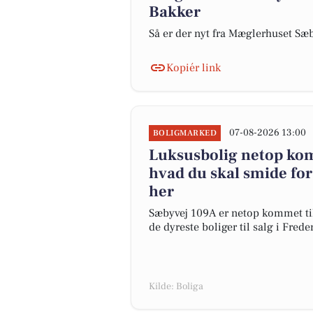
Bakker
Så er der nyt fra Mæglerhuset Sæ
Kopiér link
07-08-2026 13:00
BOLIGMARKED
Luksusbolig netop komm
hvad du skal smide fo
her
Sæbyvej 109A er netop kommet til s
de dyreste boliger til salg i Frede
Kilde: Boliga