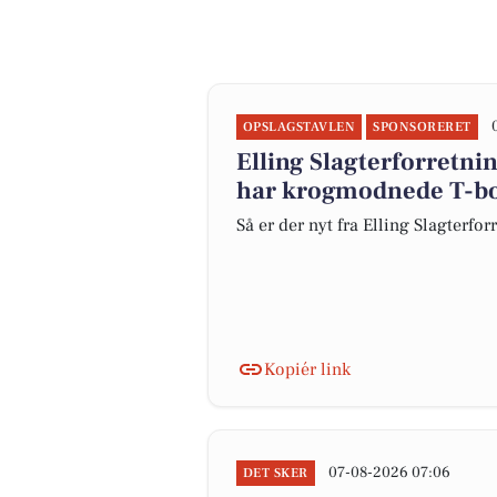
OPSLAGSTAVLEN
SPONSORERET
Elling Slagterforretni
har krogmodnede T-bon
Så er der nyt fra Elling Slagterfo
Kopiér link
07-08-2026 07:06
DET SKER