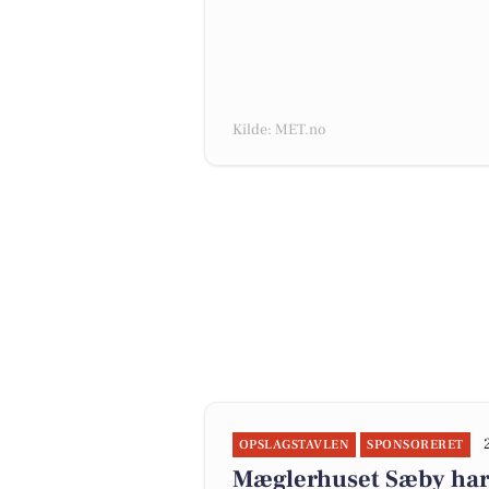
Kilde: MET.no
OPSLAGSTAVLEN
SPONSORERET
Mæglerhuset Sæby har 