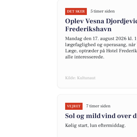
5 timer siden
DET SKER
Oplev Vesna Djordjevic
Frederikshavn
Mandag den 17. august 2026 kl. 1
lægefaglighed og operasang, når
Læge, optræder på Hotel Frederi
alle interesserede.
Kilde: Kultunaut
7 timer siden
VEJRET
Sol og mild vind over 
Kølig start, lun eftermiddag.