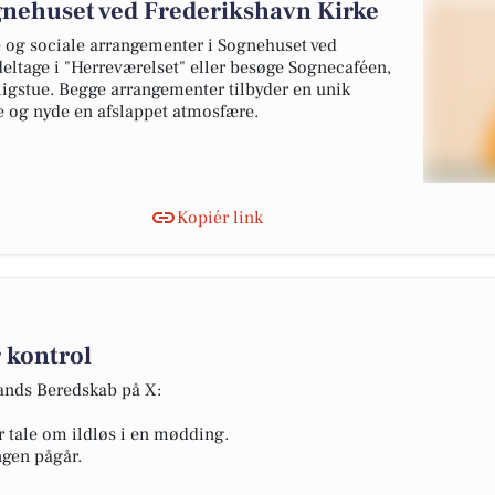
ognehuset ved Frederikshavn Kirke
 og sociale arrangementer i Sognehuset ved
eltage i "Herreværelset" eller besøge Sognecaféen,
igstue. Begge arrangementer tilbyder en unik
 og nyde en afslappet atmosfære.
Kopiér link
 kontrol
lands Beredskab på X:
r tale om ildløs i en mødding.
ngen pågår.