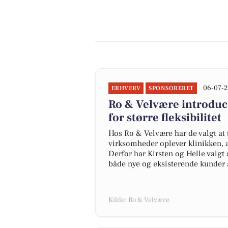
06-07-2
ERHVERV
SPONSORERET
Ro & Velvære introdu
for større fleksibilitet
Hos Ro & Velvære har de valgt at
virksomheder oplever klinikken, a
Derfor har Kirsten og Helle valgt 
både nye og eksisterende kunder at
Kilde: Ro & Velvære