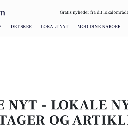
vn
Gratis nyheder fra
dit
lokalområde
V
DET SKER
LOKALT NYT
MØD DINE NABOER
E NYT - LOKALE N
TAGER OG ARTIKL