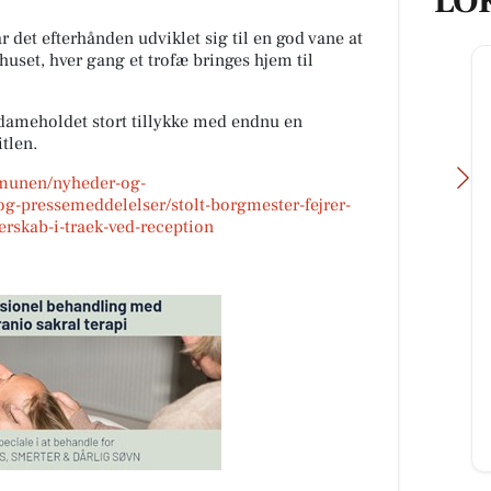
LO
det efterhånden udviklet sig til en god vane at
dhuset, hver gang et trofæ bringes hjem til
ameholdet stort tillykke med endnu en
tlen.
mmunen/nyheder-og-
g-pressemeddelelser/stolt-borgmester-fejrer-
rskab-i-traek-ved-reception
Møllers Cykel Shop
Vi holder ferie fra Mandag d.10/8
rg
og er klar igen Mandag d.17/8😎😎
teaks
ænge
n
Åbn opslaget