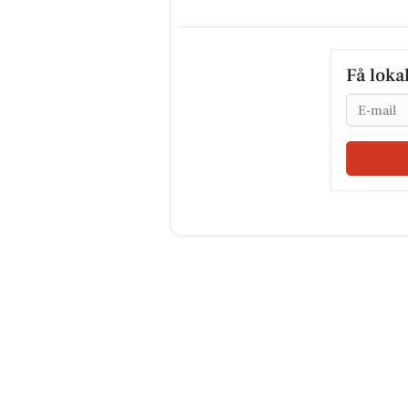
Få loka
Email