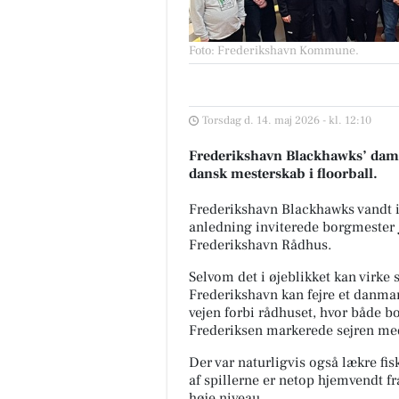
Foto: Frederikshavn Kommune
.
Torsdag d. 14. maj 2026 - kl. 12:10
Frederikshavn Blackhawks’ dameh
dansk mesterskab i floorball.
Frederikshavn Blackhawks vandt ige
anledning inviterede borgmester J
Frederikshavn Rådhus.
Selvom det i øjeblikket kan virke s
Frederikshavn kan fejre et danm
vejen forbi rådhuset, hvor både 
Frederiksen markerede sejren med
Der var naturligvis også lækre fi
af spillerne er netop hjemvendt fr
høje niveau.