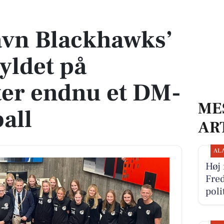
ldet på rådhuset efter endnu et DM-guld i floorball
avn Blackhawks’
yldet på
ter endnu et DM-
ME
ball
AR
AL
Høj 
Fred
pol