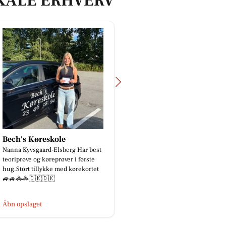
KALE ERHVERV
Bech's Køreskole
Ro & velvære
Nanna Kyvsgaard-Elsberg Har best
Mor jeg ved jo ikke hva
teoriprøve og køreprøver i første
Sådan sagde min dreng 
hug.Stort tillykke med kørekortet
mig i går aftes. Han va
🚙🚙🚓🚓🇩🇰🇩🇰
havde lidt brug for hjæ.
Åbn opslaget
Åbn opslaget