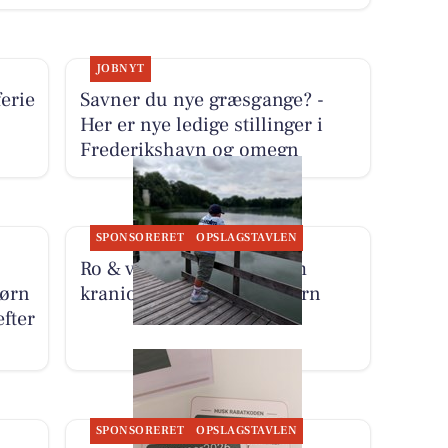
JOBNYT
erie
Savner du nye græsgange? -
Her er nye ledige stillinger i
Frederikshavn og omegn
SPONSORERET
OPSLAGSTAVLEN
Ro & velvære fortæller om
børn
kranio sakral terapi til børn
fter
SPONSORERET
OPSLAGSTAVLEN