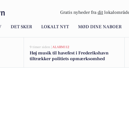
vn
Gratis nyheder fra
dit
lokalområde
V
DET SKER
LOKALT NYT
MØD DINE NABOER
9 timer siden |
ALARM112
Høj musik til havefest i Frederikshavn
tiltrækker politiets opmærksomhed