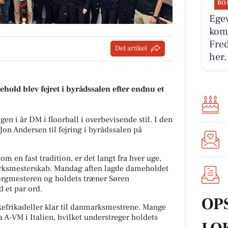
BO
Egev
komm
Fred
Del artikel
her.
old blev fejret i byrådssalen efter endnu et
n i år DM i floorball i overbevisende stil. I den
on Andersen til fejring i byrådssalen på
om en fast tradition, er det langt fra hver uge,
arksmesterskab. Mandag aften lagde dameholdet
borgmesteren og holdets træner Søren
 et par ord.
OP
skefrikadeller klar til danmarksmestrene. Mange
a A-VM i Italien, hvilket understreger holdets