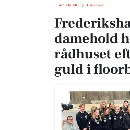
Frederikshavn Blackhawks’ damehold hy
ARTIKLER
Lokalt nyt
Frederiksh
damehold h
rådhuset ef
guld i floor