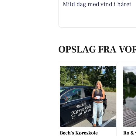
Mild dag med vind i håret
OPSLAG FRA VO
øllers Cykel Shop
Bech's Køreskole
Ro & 