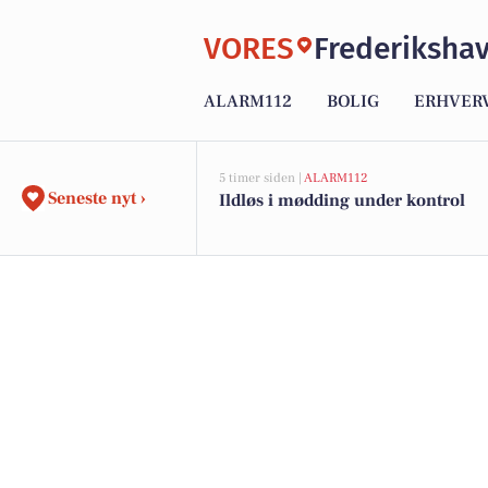
VORES
Frederiksha
ALARM112
BOLIG
ERHVER
5 timer siden |
ALARM112
Seneste nyt ›
Ildløs i mødding under kontrol