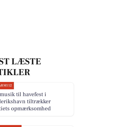
ST LÆSTE
TIKLER
ARM112
musik til havefest i
erikshavn tiltrækker
itiets opmærksomhed