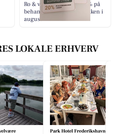
Ro & velvære tilbyder 20% på
behandling for ondt i nakken i
august
RES LOKALE ERHVERV
velvære
Park Hotel Frederikshavn
Mæglerhu