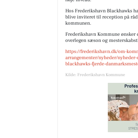
Hos Frederikshavn Blackhawks har 
blive inviteret til reception på rå
kommunen.
Frederikshavn Kommune ønsker d
overlegen sæson og mesterskabsti
https://frederikshavn.dk/om-ko
arrangementer/nyheder/nyheder-o
blackhawks-fjerde-danmarksmeste
Kilde: Frederikshavn Kommune
Elling Slagterforretning
v/Louise le Fevre Sjøbe
Karlsen
Så er det næste hold T-bone s
klar🤩🤩🥩 Ons, Tors, fre, så l
lager haves. T-bone steaks ku
120kr pr stk. Kalvekote...
Åbn opslaget