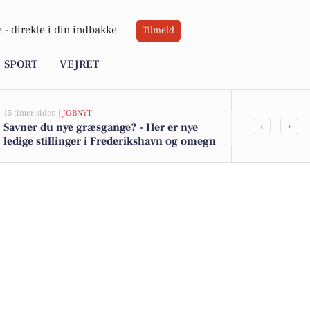
 -
direkte i din indbakke
Tilmeld
SPORT
VEJRET
15 timer siden |
JOBNYT
15 timer siden |
L
‹
›
Savner du nye græsgange? - Her er nye
Ekstra opmæ
ledige stillinger i Frederikshavn og omegn
516 nye skol
kommune ef