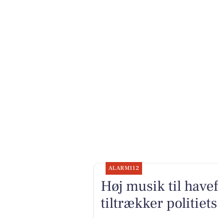
ALARM112
Høj musik til have
tiltrækker politi