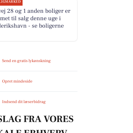
LIGMARKED
ej 28 og 1 anden boliger er
et til salg denne uge i
erikshavn - se boligerne
Send en gratis lykønskning
Opret mindeside
Indsend dit læserbidrag
SLAG FRA VORES