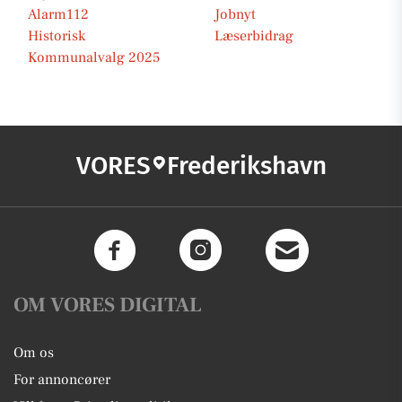
Alarm112
Jobnyt
Historisk
Læserbidrag
Kommunalvalg 2025
VORES
Frederikshavn
OM VORES DIGITAL
Om os
For annoncører