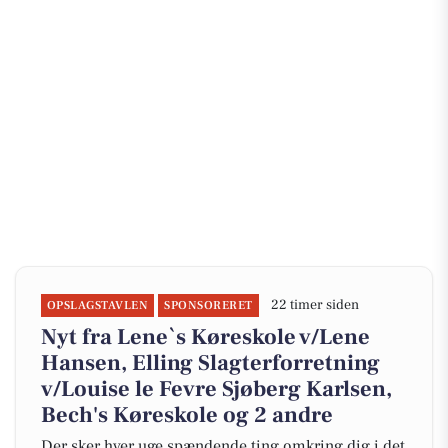
22 timer siden
OPSLAGSTAVLEN
SPONSORERET
Nyt fra Lene`s Køreskole v/Lene
Hansen, Elling Slagterforretning
v/Louise le Fevre Sjøberg Karlsen,
Bech's Køreskole og 2 andre
Der sker hver uge spændende ting omkring dig i det