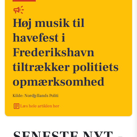
Høj musik til
havefest i
Frederikshavn
tiltrækker politiets
opmærksomhed
Kilde: Nordjyllands Politi
Læs hele artiklen her
SENESTE NYT -