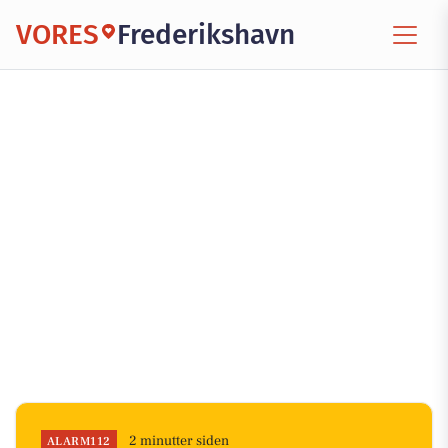
VORES
Frederikshavn
2 minutter siden
ALARM112