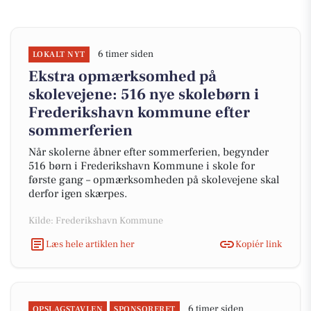
6 timer siden
LOKALT NYT
Ekstra opmærksomhed på
skolevejene: 516 nye skolebørn i
Frederikshavn kommune efter
sommerferien
Når skolerne åbner efter sommerferien, begynder
516 børn i Frederikshavn Kommune i skole for
første gang – opmærksomheden på skolevejene skal
derfor igen skærpes.
Kilde: Frederikshavn Kommune
Læs hele artiklen her
Kopiér link
6 timer siden
OPSLAGSTAVLEN
SPONSORERET