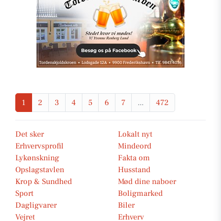
1
2
3
4
5
6
7
...
472
Det sker
Lokalt nyt
Erhvervsprofil
Mindeord
Lykønskning
Fakta om
Opslagstavlen
Husstand
Krop & Sundhed
Mød dine naboer
Sport
Boligmarked
Dagligvarer
Biler
Vejret
Erhverv