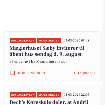
05-08-2026 08:08
OPSLAGSTAVLEN
SPONSORERET
Mæglerhuset Sæby inviterer til
åbent hus søndag d. 9. august
Så er der nyt fra Mæglerhuset Sæby
Læs hele artiklen her
Kopiér link
04-08-2026 22:07
OPSLAGSTAVLEN
SPONSORERET
Bech's Køreskole deler, at Andrii